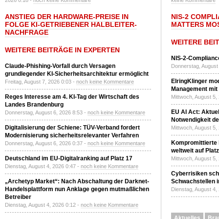
2026 0:18 -
noch keine Kommentare
keine Kommentare
ANSTIEG DER HARDWARE-PREISE IN
NIS-2 COMPL
FOLGE KI-GETRIEBENER HALBLEITER-
MATTERS MO
NACHFRAGE
WEITERE BEI
WEITERE BEITRÄGE IN EXPERTEN
NIS-2-Compliance
Claude-Phishing-Vorfall durch Versagen
Donnerstag, August 
grundlegender KI-Sicherheitsarchitektur ermöglicht
ElringKlinger mod
Freitag, August 7, 2026 0:03 -
noch keine Kommentare
Management mit 
Reges Interesse am 4. KI-Tag der Wirtschaft des
Mittwoch, August 5,
Landes Brandenburg
EU AI Act: Aktuel
Donnerstag, August 6, 2026 8:53 -
noch keine Kommentare
Notwendigkeit de
Digitalisierung der Schiene: TÜV-Verband fordert
Mittwoch, August 5,
Modernisierung sicherheitsrelevanter Verfahren
Kompromittierte
Donnerstag, August 6, 2026 0:37 -
noch keine Kommentare
weltweit auf Plat
Deutschland im EU-Digitalranking auf Platz 17
Mittwoch, August 5,
Dienstag, August 4, 2026 0:47 -
noch keine Kommentare
Cyberrisiken sch
„Archetyp Market“: Nach Abschaltung der Darknet-
Schwachstellen i
Handelsplattform nun Anklage gegen mutmaßlichen
Dienstag, August 4,
Betreiber
Dienstag, August 4, 2026 0:12 -
noch keine Kommentare
Aktuelles
Bra