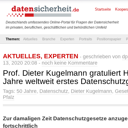
Startseite
Koopera
Deutschlands umfassendes Online-Portal für Fragen der Datensicherheit
im privaten, beruflichen, geschäftlichen und behördlichen Umfeld
Themen:
Aktuelles
Branche
Experten
Portraits
Positionspapier
P
AKTUELLES
,
EXPERTEN
- geschrieben von
dp
13, 2020 20:08 -
noch keine Kommentare
Prof. Dieter Kugelmann gratuliert 
Jahre weltweit erstes Datenschutz
Tags:
50 Jahre
,
Datenschutz
,
Dieter Kugelmann
,
Gese
Pfalz
Zur damaligen Zeit Datenschutzgesetze anzuge
fortschrittlich