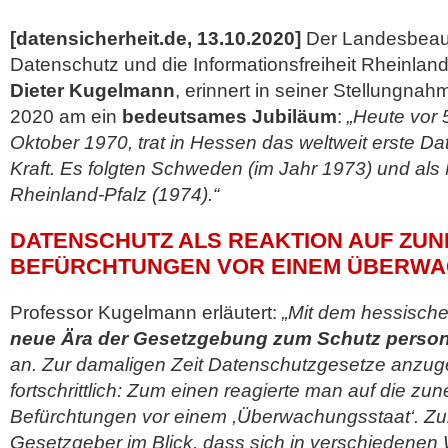
[datensicherheit.de, 13.10.2020]
Der Landesbeauf
Datenschutz und die Informationsfreiheit Rheinland
Dieter Kugelmann
, erinnert in seiner Stellungna
2020 am ein
bedeutsames Jubiläum
:
„Heute vor 
Oktober 1970, trat in Hessen das weltweit erste D
Kraft. Es folgten Schweden (im Jahr 1973) und al
Rheinland-Pfalz (1974).“
DATENSCHUTZ ALS REAKTION AUF ZU
BEFÜRCHTUNGEN VOR EINEM ÜBERW
Professor Kugelmann erläutert:
„Mit dem hessische
neue Ära der Gesetzgebung zum Schutz perso
an. Zur damaligen Zeit Datenschutzgesetze anzug
fortschrittlich: Zum einen reagierte man auf die 
Befürchtungen vor einem ,Überwachungsstaat‘. Zu
Gesetzgeber im Blick, dass sich in verschiedenen 