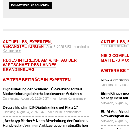
AKTUELLES
,
EXPERTEN
,
AKTUELLES
,
VERANSTALTUNGEN
keine Kommentare
- Aug. 6, 2026 8:53 -
noch keine
Kommentare
NIS-2 COMPL
REGES INTERESSE AM 4. KI-TAG DER
MATTERS MO
WIRTSCHAFT DES LANDES
BRANDENBURG
WEITERE BEI
WEITERE BEITRÄGE IN EXPERTEN
NIS-2-Compliance
Donnerstag, August 
Digitalisierung der Schiene: TÜV-Verband fordert
ElringKlinger mod
Modernisierung sicherheitsrelevanter Verfahren
Management mit 
Donnerstag, August 6, 2026 0:37 -
noch keine Kommentare
Mittwoch, August 5,
Deutschland im EU-Digitalranking auf Platz 17
EU AI Act: Aktuel
Dienstag, August 4, 2026 0:47 -
noch keine Kommentare
Notwendigkeit de
„Archetyp Market“: Nach Abschaltung der Darknet-
Mittwoch, August 5,
Handelsplattform nun Anklage gegen mutmaßlichen