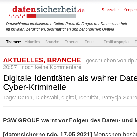
Startseite
Koopera
Deutschlands umfassendes Online-Portal für Fragen der Datensicherheit
im privaten, beruflichen, geschäftlichen und behördlichen Umfeld
Themen:
Aktuelles
Branche
Experten
Portraits
Positionspapier
P
AKTUELLES
,
BRANCHE
- geschrieben von
dp
a
20:57 -
noch keine Kommentare
Digitale Identitäten als wahrer Dat
Cyber-Kriminelle
Tags:
Daten
,
Diebstahl
,
digital
,
Identität
,
Patrycja Schr
PSW GROUP warnt vor Folgen des Daten- und Id
[datensicherheit.de, 17.05.2021]
Menschen besäße