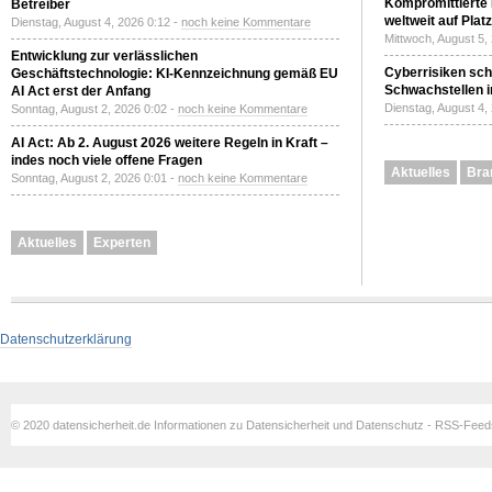
Kompromittierte
Betreiber
weltweit auf Plat
Dienstag, August 4, 2026 0:12 -
noch keine Kommentare
Mittwoch, August 5,
Entwicklung zur verlässlichen
Cyberrisiken sch
Geschäftstechnologie: KI-Kennzeichnung gemäß EU
Schwachstellen i
AI Act erst der Anfang
Dienstag, August 4,
Sonntag, August 2, 2026 0:02 -
noch keine Kommentare
AI Act: Ab 2. August 2026 weitere Regeln in Kraft –
indes noch viele offene Fragen
Aktuelles
Bra
Sonntag, August 2, 2026 0:01 -
noch keine Kommentare
Aktuelles
Experten
Datenschutzerklärung
© 2020 datensicherheit.de Informationen zu Datensicherheit und Datenschutz - RSS-Fee