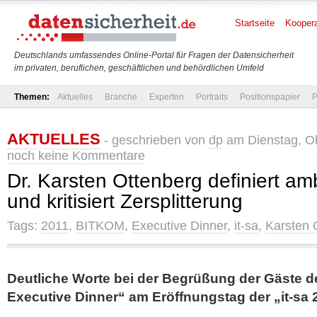
Startseite
Koopera
Deutschlands umfassendes Online-Portal für Fragen der Datensicherheit
im privaten, beruflichen, geschäftlichen und behördlichen Umfeld
Themen:
Aktuelles
Branche
Experten
Portraits
Positionspapier
P
AKTUELLES
- geschrieben von
dp
am Dienstag, Ok
noch keine Kommentare
Dr. Karsten Ottenberg definiert amb
und kritisiert Zersplitterung
Tags:
2011
,
BITKOM
,
Executive Dinner
,
it-sa
,
Karsten 
Deutliche Worte bei der Begrüßung der Gäste 
Executive Dinner“ am Eröffnungstag der „it-sa 