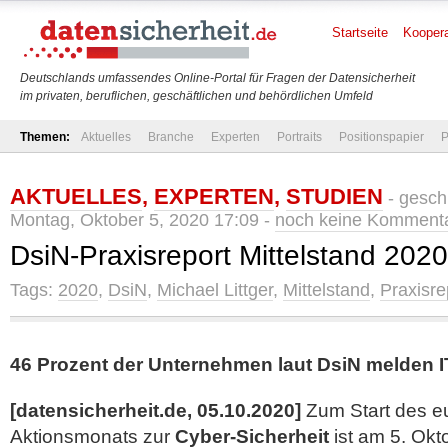
Startseite
Koopera
Deutschlands umfassendes Online-Portal für Fragen der Datensicherheit
im privaten, beruflichen, geschäftlichen und behördlichen Umfeld
Themen:
Aktuelles
Branche
Experten
Portraits
Positionspapier
P
AKTUELLES
,
EXPERTEN
,
STUDIEN
- gesch
Montag, Oktober 5, 2020 17:09 -
noch keine Komment
DsiN-Praxisreport Mittelstand 202
Tags:
2020
,
DsiN
,
Michael Littger
,
Mittelstand
,
Praxisre
46 Prozent der Unternehmen laut DsiN melden I
[datensicherheit.de, 05.10.2020]
Zum Start des e
Aktionsmonats zur
Cyber-Sicherheit
ist am 5. Okt