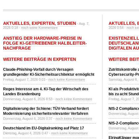
AKTUELLES
,
EXPERTEN
,
STUDIEN
AKTUELLES
,
- Aug. 7,
2026 0:18 -
noch keine Kommentare
2026 0:54 -
noch ke
ANSTIEG DER HARDWARE-PREISE IN
EXISTENZIELL
FOLGE KI-GETRIEBENER HALBLEITER-
DEUTSCHLAN
NACHFRAGE
DIGITALEN A
WEITERE BEITRÄGE IN EXPERTEN
WEITERE BEI
Claude-Phishing-Vorfall durch Versagen
Zutrittskontrolle
grundlegender KI-Sicherheitsarchitektur ermöglicht
Cybersecurity-Pri
Freitag, August 7, 2026 0:03 -
noch keine Kommentare
Samstag, August 8,
Reges Interesse am 4. KI-Tag der Wirtschaft des
KI als Produktivi
Landes Brandenburg
bis zu acht Stun
Donnerstag, August 6, 2026 8:53 -
noch keine Kommentare
Freitag, August 7, 
Digitalisierung der Schiene: TÜV-Verband fordert
NIS-2 Compliance
Modernisierung sicherheitsrelevanter Verfahren
Donnerstag, August 
Donnerstag, August 6, 2026 0:37 -
noch keine Kommentare
NIS-2-Compliance
Deutschland im EU-Digitalranking auf Platz 17
Donnerstag, August 
Dienstag, August 4, 2026 0:47 -
noch keine Kommentare
ElringKlinger mod