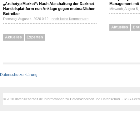
„Archetyp Market“: Nach Abschaltung der Darknet-
Management mit 
Handelsplattform nun Anklage gegen mutmaßlichen
Mittwoch, August 5,
Betreiber
Dienstag, August 4, 2026 0:12 -
noch keine Kommentare
Aktuelles
Bra
Aktuelles
Experten
Datenschutzerklärung
© 2020 datensicherheit.de Informationen zu Datensicherheit und Datenschutz - RSS-Fee