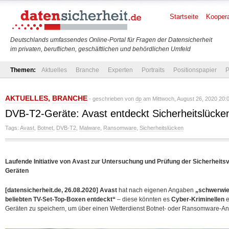
Startseite
Koopera
Deutschlands umfassendes Online-Portal für Fragen der Datensicherheit
im privaten, beruflichen, geschäftlichen und behördlichen Umfeld
Themen:
Aktuelles
Branche
Experten
Portraits
Positionspapier
P
AKTUELLES
,
BRANCHE
- geschrieben von
dp
am Mittwoch, August 26, 2020 20:
DVB-T2-Geräte: Avast entdeckt Sicherheitslücke
Tags:
Avast
,
Botnet
,
DVB-T2
,
Malware
,
Ransomware
,
Sicherheitslücken
Laufende Initiative von Avast zur Untersuchung und Prüfung der Sicherheits
Geräten
[datensicherheit.de, 26.08.2020]
Avast
hat nach eigenen Angaben
„schwerwie
beliebten TV-Set-Top-Boxen entdeckt“
– diese könnten es
Cyber-Kriminellen
e
Geräten zu speichern, um über einen Wetterdienst Botnet- oder Ransomware-Angr