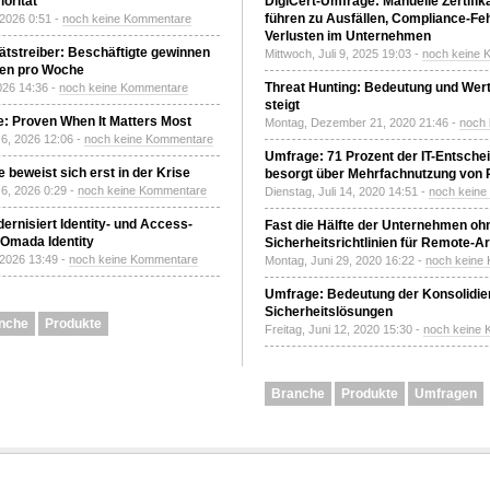
orität
DigiCert-Umfrage: Manuelle Zertifi
führen zu Ausfällen, Compliance-Fe
 2026 0:51 -
noch keine Kommentare
Verlusten im Unternehmen
tätstreiber: Beschäftigte gewinnen
Mittwoch, Juli 9, 2025 19:03 -
noch keine 
den pro Woche
Threat Hunting: Bedeutung und Wer
2026 14:36 -
noch keine Kommentare
steigt
: Proven When It Matters Most
Montag, Dezember 21, 2020 21:46 -
noch
6, 2026 12:06 -
noch keine Kommentare
Umfrage: 71 Prozent der IT-Entsche
 beweist sich erst in der Krise
besorgt über Mehrfachnutzung von
6, 2026 0:29 -
noch keine Kommentare
Dienstag, Juli 14, 2020 14:51 -
noch kein
ernisiert Identity- und Access-
Fast die Hälfte der Unternehmen oh
Omada Identity
Sicherheitsrichtlinien für Remote-Ar
 2026 13:49 -
noch keine Kommentare
Montag, Juni 29, 2020 16:22 -
noch keine
Umfrage: Bedeutung der Konsolidier
Sicherheitslösungen
nche
Produkte
Freitag, Juni 12, 2020 15:30 -
noch keine
Branche
Produkte
Umfragen