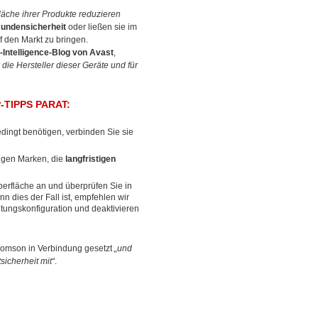
läche ihrer Produkte reduzieren
Kundensicherheit
oder ließen sie im
f den Markt zu bringen.
-Intelligence-Blog von Avast
,
 die Hersteller dieser Geräte und für
-TIPPS PARAT:
dingt benötigen, verbinden Sie sie
digen Marken, die
langfristigen
oberfläche an und überprüfen Sie in
nn dies der Fall ist, empfehlen wir
itungskonfiguration und deaktivieren
homson in Verbindung gesetzt
„und
sicherheit mit“
.