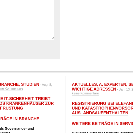
BRANCHE
,
STUDIEN
AKTUELLES
,
A
,
EXPERTEN
,
S
- Aug. 8,
ine Kommentare
WICHTIGE ADRESSEN
- Jan. 13, 
keine Kommentare
E IT-SICHERHEIT TREIBT
DS KRANKENHÄUSER ZUR
REGISTRIERUNG BEI ELEFAND
UFRÜSTUNG
UND KATASTROPHENVORSOR
AUSLANDSAUFENTHALTEN
TRÄGE IN BRANCHE
WEITERE BEITRÄGE IN SERVI
 als Governance- und