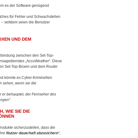
em es der Software genügend
tches für Fehler und Schwachstellen
 – seitdem seien die Benutzer
OXEN UND DEM
erbindung zwischen den Set-Top-
ersagedienstes „AccuWeather“. Diese
 den Set-Top-Boxen und dem Router
 könnte es Cyber-Kriminellen
rn sehen, wenn sie die
er er behauptet, der Fernseher des
angen“
.
 WIE SIE DIE
KÖNNEN
Produkte sicherzustellen, dass die
ihre
Nutzer dauerhaft abzusichern
“
,