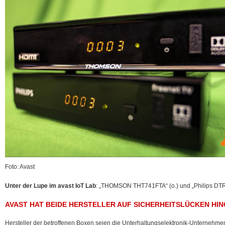
Foto: Avast
Unter der Lupe im avast IoT Lab
: „THOMSON THT741FTA“ (o.) und „Philips DT
AVAST HAT BEIDE HERSTELLER AUF SICHERHEITSLÜCKEN HI
Hersteller der betroffenen Boxen seien die Unterhaltungselektronik-Unterne