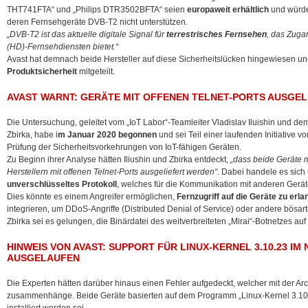
THT741FTA“ und „Philips DTR3502BFTA“ seien
europaweit erhältlich
und würde
deren Fernsehgeräte DVB-T2 nicht unterstützen.
„DVB-T2 ist das aktuelle digitale Signal für
terrestrisches Fernsehen
, das Zuga
(HD)-Fernsehdiensten bietet.“
Avast hat demnach beide Hersteller auf diese Sicherheitslücken hingewiesen u
Produktsicherheit
mitgeteilt.
AVAST WARNT: GERÄTE MIT OFFENEN TELNET-PORTS AUSGEL
Die Untersuchung, geleitet vom „IoT Labor“-Teamleiter Vladislav Iluishin und d
Zbirka, habe i
m Januar 2020 begonnen
und sei Teil einer laufenden Initiative 
Prüfung der Sicherheitsvorkehrungen von IoT-fähigen Geräten.
Zu Beginn ihrer Analyse hätten Iliushin und Zbirka entdeckt,
„dass beide Geräte m
Herstellern mit offenen Telnet-Ports ausgeliefert werden“
. Dabei handele es sic
unverschlüsseltes Protokoll
, welches für die Kommunikation mit anderen Gerä
Dies könnte es einem Angreifer ermöglichen,
Fernzugriff auf die Geräte zu erl
integrieren, um DDoS-Angriffe (Distributed Denial of Service) oder andere bösartig
Zbirka sei es gelungen, die Binärdatei des weitverbreiteten „Mirai“-Botnetzes a
HINWEIS VON AVAST: SUPPORT FÜR LINUX-KERNEL 3.10.23 IM
AUSGELAUFEN
Die Experten hätten darüber hinaus einen Fehler aufgedeckt, welcher mit der Ar
zusammenhänge. Beide Geräte basierten auf dem Programm „Linux-Kernel 3.10