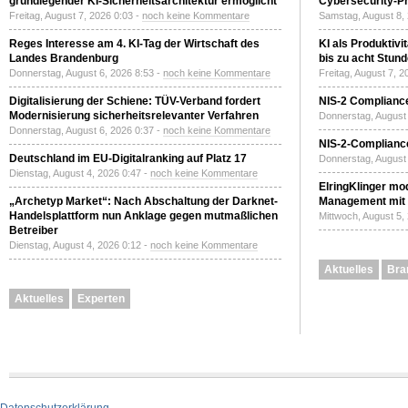
grundlegender KI-Sicherheitsarchitektur ermöglicht
Cybersecurity-Pri
Freitag, August 7, 2026 0:03 -
noch keine Kommentare
Samstag, August 8,
Reges Interesse am 4. KI-Tag der Wirtschaft des
KI als Produktivi
Landes Brandenburg
bis zu acht Stun
Donnerstag, August 6, 2026 8:53 -
noch keine Kommentare
Freitag, August 7, 
Digitalisierung der Schiene: TÜV-Verband fordert
NIS-2 Compliance
Modernisierung sicherheitsrelevanter Verfahren
Donnerstag, August 
Donnerstag, August 6, 2026 0:37 -
noch keine Kommentare
NIS-2-Compliance
Deutschland im EU-Digitalranking auf Platz 17
Donnerstag, August 
Dienstag, August 4, 2026 0:47 -
noch keine Kommentare
ElringKlinger mod
„Archetyp Market“: Nach Abschaltung der Darknet-
Management mit 
Handelsplattform nun Anklage gegen mutmaßlichen
Mittwoch, August 5,
Betreiber
Dienstag, August 4, 2026 0:12 -
noch keine Kommentare
Aktuelles
Bra
Aktuelles
Experten