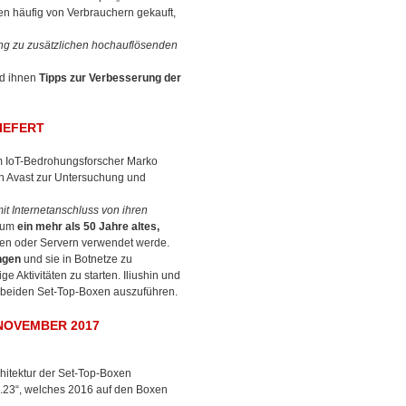
n häufig von Verbrauchern gekauft,
ng zu zusätzlichen hochauflösenden
nd ihnen
Tipps zur Verbesserung der
IEFERT
em IoT-Bedrohungsforscher Marko
von Avast zur Untersuchung und
it Internetanschluss von ihren
h um
ein mehr als 50 Jahre altes,
ten oder Servern verwendet werde.
angen
und sie in Botnetze zu
e Aktivitäten zu starten. Iliushin und
uf beiden Set-Top-Boxen auszuführen.
 NOVEMBER 2017
chitektur der Set-Top-Boxen
.23“, welches 2016 auf den Boxen