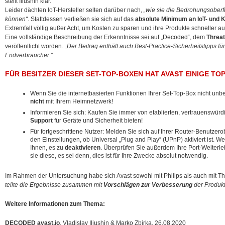
stellt Iliushin klar.
Leider dächten IoT-Hersteller selten darüber nach,
„wie sie die Bedrohungsoberf
können“
. Stattdessen verließen sie sich auf das
absolute Minimum an IoT- und 
Extremfall völlig außer Acht, um Kosten zu sparen und ihre Produkte schneller au
Eine vollständige Beschreibung der Erkenntnisse sei auf „Decoded“, dem
Threat
veröffentlicht worden.
„Der Beitrag enthält auch Best-Practice-Sicherheitstipps für
Endverbraucher.“
FÜR BESITZER DIESER SET-TOP-BOXEN HAT AVAST EINIGE TOP
Wenn Sie die internetbasierten Funktionen Ihrer Set-Top-Box nicht unbe
nicht
mit Ihrem Heimnetzwerk!
Informieren Sie sich: Kaufen Sie immer von etablierten, vertrauenswür
Support
für Geräte und Sicherheit bieten!
Für fortgeschrittene Nutzer: Melden Sie sich auf Ihrer Router-Benutzer
den Einstellungen, ob Universal „Plug and Play“ (UPnP) aktiviert ist. We
Ihnen, es zu
deaktivieren
. Überprüfen Sie außerdem Ihre Port-Weiterle
sie diese, es sei denn, dies ist für Ihre Zwecke absolut notwendig.
Im Rahmen der Untersuchung habe sich Avast sowohl mit Philips als auch mit T
teilte die Ergebnisse zusammen mit
Vorschlägen zur Verbesserung
der Produkt
Weitere Informationen zum Thema:
DECODED avast.io
, Vladislav Iliushin & Marko Zbirka, 26.08.2020