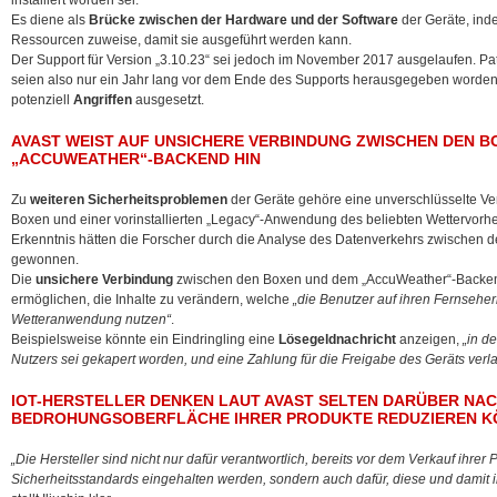
installiert worden sei.
Es diene als
Brücke zwischen der Hardware und der Software
der Geräte, ind
Ressourcen zuweise, damit sie ausgeführt werden kann.
Der Support für Version „3.10.23“ sei jedoch im November 2017 ausgelaufen. Pa
seien also nur ein Jahr lang vor dem Ende des Supports herausgegeben worden
potenziell
Angriffen
ausgesetzt.
AVAST WEIST AUF UNSICHERE VERBINDUNG ZWISCHEN DEN B
„ACCUWEATHER“-BACKEND HIN
Zu
weiteren Sicherheitsproblemen
der Geräte gehöre eine unverschlüsselte V
Boxen und einer vorinstallierten „Legacy“-Anwendung des beliebten Wettervorh
Erkenntnis hätten die Forscher durch die Analyse des Datenverkehrs zwischen
gewonnen.
Die
unsichere Verbindung
zwischen den Boxen und dem „AccuWeather“-Backend
ermöglichen, die Inhalte zu verändern, welche
„die Benutzer auf ihren Fernsehe
Wetteranwendung nutzen“
.
Beispielsweise könnte ein Eindringling eine
Lösegeldnachricht
anzeigen,
„in d
Nutzers sei gekapert worden, und eine Zahlung für die Freigabe des Geräts verl
IOT-HERSTELLER DENKEN LAUT AVAST SELTEN DARÜBER NACH,
BEDROHUNGSOBERFLÄCHE IHRER PRODUKTE REDUZIEREN 
„Die Hersteller sind nicht nur dafür verantwortlich, bereits vor dem Verkauf ihrer 
Sicherheitsstandards eingehalten werden, sondern auch dafür, diese und damit 