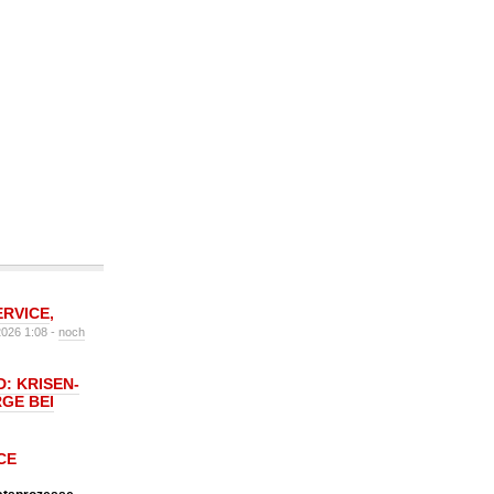
ERVICE
,
2026 1:08 -
noch
: KRISEN-
GE BEI
CE