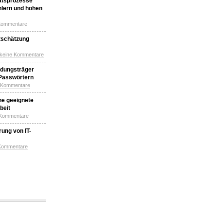
katsprozesse
hlern und hohen
Kommentare
tschätzung
 keine Kommentare
idungsträger
 Passwörtern
e Kommentare
ne geeignete
beit
 Kommentare
ung von IT-
 Kommentare