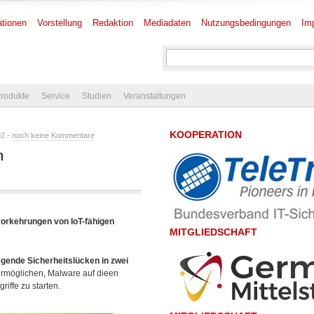
tionen
Vorstellung
Redaktion
Mediadaten
Nutzungsbedingungen
Im
rodukte
Service
Studien
Veranstaltungen
KOOPERATION
02 -
noch keine Kommentare
n
vorkehrungen von IoT-fähigen
MITGLIEDSCHAFT
gende Sicherheitslücken in zwei
rmöglichen, Malware auf
dieen
iffe zu starten.