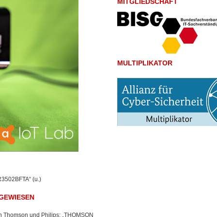
MITGLIEDSCHAFT
MULTIPLIKATOR
R3502BFTA“ (u.)
NGEWIESEN
hmen Thomson und Philips: „THOMSON