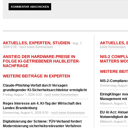
AKTUELLES
,
EXPERTEN
,
STUDIEN
AKTUELLES
,
- Aug. 7,
2026 0:18 -
noch keine Kommentare
keine Kommentare
ANSTIEG DER HARDWARE-PREISE IN
NIS-2 COMPL
FOLGE KI-GETRIEBENER HALBLEITER-
MATTERS MO
NACHFRAGE
WEITERE BEI
WEITERE BEITRÄGE IN EXPERTEN
NIS-2-Compliance
Claude-Phishing-Vorfall durch Versagen
Donnerstag, August 
grundlegender KI-Sicherheitsarchitektur ermöglicht
ElringKlinger mod
Freitag, August 7, 2026 0:03 -
noch keine Kommentare
Management mit 
Reges Interesse am 4. KI-Tag der Wirtschaft des
Mittwoch, August 5,
Landes Brandenburg
EU AI Act: Aktuel
Donnerstag, August 6, 2026 8:53 -
noch keine Kommentare
Notwendigkeit de
Digitalisierung der Schiene: TÜV-Verband fordert
Mittwoch, August 5,
Modernisierung sicherheitsrelevanter Verfahren