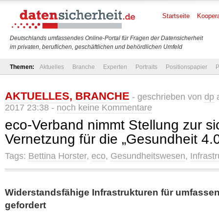
Startseite
Koopera
Deutschlands umfassendes Online-Portal für Fragen der Datensicherheit
im privaten, beruflichen, geschäftlichen und behördlichen Umfeld
Themen:
Aktuelles
Branche
Experten
Portraits
Positionspapier
P
AKTUELLES
,
BRANCHE
- geschrieben von
dp
a
2017 23:38 -
noch keine Kommentare
eco-Verband nimmt Stellung zur s
Vernetzung für die „Gesundheit 4.
Tags:
Bettina Horster
,
eco
,
Gesundheitswesen
,
Infrastr
Widerstandsfähige Infrastrukturen für umfassen
gefordert