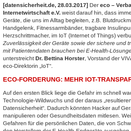
[datensicherheit.de, 28.03.2017]
Der
eco – Verb
Internetwirtschaft e.V.
weist darauf hin, dass imm
Geräte, die uns im Alltag begleiten, z.B. Blutdruc
Handgelenk, Fitnessarmbänder, tragbare Insulinp
Herzschrittmacher, im IoT (Internet of Things) ver
Zuverlässigkeit der Geräte sowie der sichere und
mit Patientendaten brauchen bei E-Health-Lösungen
unterstreicht
Dr. Bettina Horster
, Vorstand der VI
eco-Direktorin „IoT“.
ECO-FORDERUNG: MEHR IOT-TRANSPA
Auf den ersten Blick liege die Gefahr im schnell 
Technologie-Wildwuchs und der daraus „resultier
Datensicherheit“. Dadurch könnten Hacker auf Gerä
manipulieren oder Gesundheitsdaten mitlesen. Weit
Gefahren für die persönlichen Daten, die von Sch
den Herstellern der E-Health-Endgeräte ausgehen