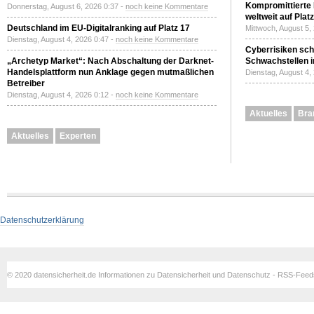
Kompromittierte
Donnerstag, August 6, 2026 0:37 -
noch keine Kommentare
weltweit auf Plat
Deutschland im EU-Digitalranking auf Platz 17
Mittwoch, August 5,
Dienstag, August 4, 2026 0:47 -
noch keine Kommentare
Cyberrisiken sch
„Archetyp Market“: Nach Abschaltung der Darknet-
Schwachstellen i
Handelsplattform nun Anklage gegen mutmaßlichen
Dienstag, August 4,
Betreiber
Dienstag, August 4, 2026 0:12 -
noch keine Kommentare
Aktuelles
Bra
Aktuelles
Experten
Datenschutzerklärung
© 2020 datensicherheit.de Informationen zu Datensicherheit und Datenschutz - RSS-Fee