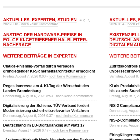
AKTUELLES
,
EXPERTEN
,
STUDIEN
AKTUELLES
,
- Aug. 7,
2026 0:18 -
noch keine Kommentare
2026 0:54 -
noch ke
ANSTIEG DER HARDWARE-PREISE IN
EXISTENZIELL
FOLGE KI-GETRIEBENER HALBLEITER-
DEUTSCHLAN
NACHFRAGE
DIGITALEN A
WEITERE BEITRÄGE IN EXPERTEN
WEITERE BEI
Claude-Phishing-Vorfall durch Versagen
Zutrittskontrolle
grundlegender KI-Sicherheitsarchitektur ermöglicht
Cybersecurity-Pri
Freitag, August 7, 2026 0:03 -
noch keine Kommentare
Samstag, August 8,
Reges Interesse am 4. KI-Tag der Wirtschaft des
KI als Produktivi
Landes Brandenburg
bis zu acht Stun
Donnerstag, August 6, 2026 8:53 -
noch keine Kommentare
Freitag, August 7, 
Digitalisierung der Schiene: TÜV-Verband fordert
NIS-2 Compliance
Modernisierung sicherheitsrelevanter Verfahren
Donnerstag, August 
Donnerstag, August 6, 2026 0:37 -
noch keine Kommentare
NIS-2-Compliance
Deutschland im EU-Digitalranking auf Platz 17
Donnerstag, August 
Dienstag, August 4, 2026 0:47 -
noch keine Kommentare
ElringKlinger mod