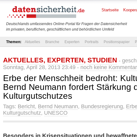
Startseite
Koopera
Deutschlands umfassendes Online-Portal für Fragen der Datensicherheit
im privaten, beruflichen, geschäftlichen und behördlichen Umfeld
Themen:
Aktuelles
Branche
Experten
Portraits
Positionspapier
P
AKTUELLES
,
EXPERTEN
,
STUDIEN
- gesch
Sonntag, April 28, 2013 23:49 -
noch keine Kommenta
Erbe der Menschheit bedroht: Kultu
Bernd Neumann fordert Stärkung 
Kulturgutschutzes
Tags:
Bericht
,
Bernd Neumann
,
Bundesregierung
,
Erbe
Kulturgutschutz
,
UNESCO
Besonders in Krisensituationen und bewaffnete