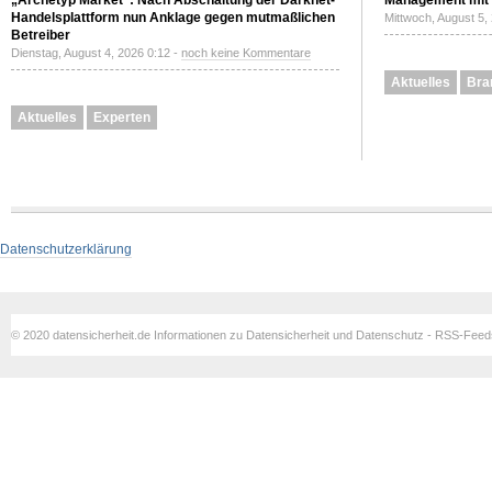
„Archetyp Market“: Nach Abschaltung der Darknet-
Management mit 
Handelsplattform nun Anklage gegen mutmaßlichen
Mittwoch, August 5,
Betreiber
Dienstag, August 4, 2026 0:12 -
noch keine Kommentare
Aktuelles
Bra
Aktuelles
Experten
Datenschutzerklärung
© 2020 datensicherheit.de Informationen zu Datensicherheit und Datenschutz - RSS-Fee