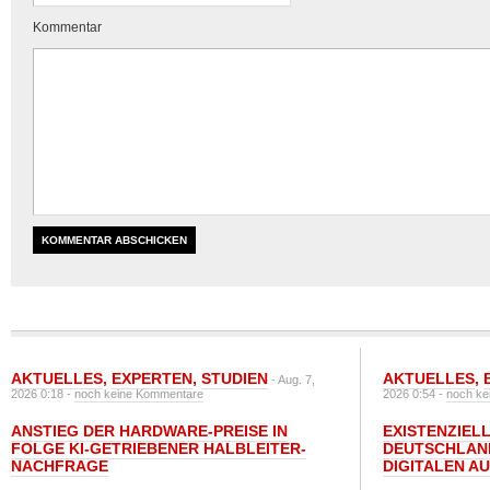
Kommentar
AKTUELLES
,
EXPERTEN
,
STUDIEN
AKTUELLES
,
- Aug. 7,
2026 0:18 -
noch keine Kommentare
2026 0:54 -
noch ke
ANSTIEG DER HARDWARE-PREISE IN
EXISTENZIELL
FOLGE KI-GETRIEBENER HALBLEITER-
DEUTSCHLAN
NACHFRAGE
DIGITALEN A