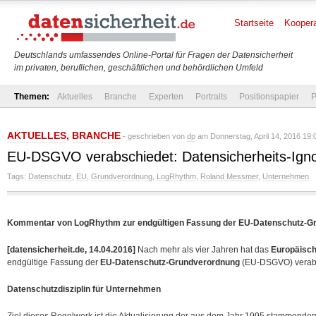
Startseite
Koopera
Deutschlands umfassendes Online-Portal für Fragen der Datensicherheit
im privaten, beruflichen, geschäftlichen und behördlichen Umfeld
Themen:
Aktuelles
Branche
Experten
Portraits
Positionspapier
P
AKTUELLES
,
BRANCHE
- geschrieben von
dp
am Donnerstag, April 14, 2016 19:
EU-DSGVO verabschiedet: Datensicherheits-Igno
Tags:
Datenschutz
,
EU
,
Grundverordnung
,
LogRhythm
,
Roland Messmer
,
Unternehmen
Kommentar von LogRhythm zur endgültigen Fassung der EU-Datenschutz-G
[datensicherheit.de, 14.04.2016]
Nach mehr als vier Jahren hat das
Europäisch
endgültige Fassung der
EU-Datenschutz-Grundverordnung
(EU-DSGVO) verabs
Datenschutzdisziplin für Unternehmen