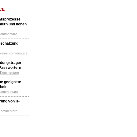
CE
katsprozesse
hlern und hohen
Kommentare
tschätzung
 keine Kommentare
idungsträger
 Passwörtern
e Kommentare
ne geeignete
beit
 Kommentare
ung von IT-
 Kommentare