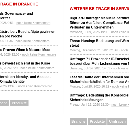
TRÄGE IN BRANCHE
WEITERE BEITRÄGE IN SERVI
 als Governance- und
orität
DigiCert-Umfrage: Manuelle Zertifi
führen zu Ausfällen, Compliance-Fe
 2026 0:51 -
noch keine Kommentare
Verlusten im Unternehmen
tätstreiber: Beschäftigte gewinnen
Mittwoch, Juli 9, 2025 19:03 -
noch keine 
den pro Woche
Threat Hunting: Bedeutung und Wer
2026 14:36 -
noch keine Kommentare
steigt
: Proven When It Matters Most
Montag, Dezember 21, 2020 21:46 -
noch
6, 2026 12:06 -
noch keine Kommentare
Umfrage: 71 Prozent der IT-Entsche
 beweist sich erst in der Krise
besorgt über Mehrfachnutzung von
6, 2026 0:29 -
noch keine Kommentare
Dienstag, Juli 14, 2020 14:51 -
noch kein
ernisiert Identity- und Access-
Fast die Hälfte der Unternehmen oh
Omada Identity
Sicherheitsrichtlinien für Remote-Ar
 2026 13:49 -
noch keine Kommentare
Montag, Juni 29, 2020 16:22 -
noch keine
Umfrage: Bedeutung der Konsolidier
Sicherheitslösungen
nche
Produkte
Freitag, Juni 12, 2020 15:30 -
noch keine
Branche
Produkte
Umfragen