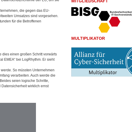
Datenschutzrichtlinie der EU, um sie
MITGLIEDSCHAFT
Unternehmen, die gegen das EU-
eltweiten Umsatzes sind vorgesehen.
nden für die Betroffenen
MULTIPLIKATOR
e dies einen großen Schritt vorwärts
tral EMEA“ bei LogRhythm. Er sieht
ken werde. So müssten Unternehmen
mfang verarbeiten. Auch werde die
eides seien logische Schritte,
 Datensicherheit wirklich ernst