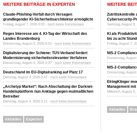
WEITERE BEITRÄGE IN EXPERTEN
WEITERE BEI
Claude-Phishing-Vorfall durch Versagen
Zutrittskontrolle
grundlegender KI-Sicherheitsarchitektur ermöglicht
Cybersecurity-Pri
Freitag, August 7, 2026 0:03 -
noch keine Kommentare
Samstag, August 8,
Reges Interesse am 4. KI-Tag der Wirtschaft des
KI als Produktivi
Landes Brandenburg
bis zu acht Stun
Donnerstag, August 6, 2026 8:53 -
noch keine Kommentare
Freitag, August 7, 
Digitalisierung der Schiene: TÜV-Verband fordert
NIS-2 Compliance
Modernisierung sicherheitsrelevanter Verfahren
Donnerstag, August 
Donnerstag, August 6, 2026 0:37 -
noch keine Kommentare
NIS-2-Compliance
Deutschland im EU-Digitalranking auf Platz 17
Donnerstag, August 
Dienstag, August 4, 2026 0:47 -
noch keine Kommentare
ElringKlinger mod
„Archetyp Market“: Nach Abschaltung der Darknet-
Management mit 
Handelsplattform nun Anklage gegen mutmaßlichen
Mittwoch, August 5,
Betreiber
Dienstag, August 4, 2026 0:12 -
noch keine Kommentare
Aktuelles
Bra
Aktuelles
Experten