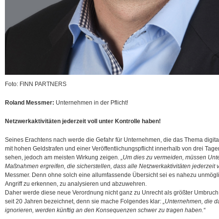
Foto: FINN PARTNERS
Roland Messmer:
Unternehmen in der Pflicht!
Netzwerkaktivitäten jederzeit voll unter Kontrolle haben!
Seines Erachtens nach werde die Gefahr für Unternehmen, die das Thema digital
mit hohen Geldstrafen und einer Veröffentlichungspflicht innerhalb von drei Tagen
sehen, jedoch am meisten Wirkung zeigen.
„Um dies zu vermeiden, müssen Un
Maßnahmen ergreifen, die sicherstellen, dass alle Netzwerkaktivitäten jederzeit vo
Messmer. Denn ohne solch eine allumfassende Übersicht sei es nahezu unmögli
Angriff zu erkennen, zu analysieren und abzuwehren.
Daher werde diese neue Verordnung nicht ganz zu Unrecht als größter Umbruc
seit 20 Jahren bezeichnet, denn sie mache Folgendes klar:
„Unternehmen, die da
ignorieren, werden künftig an den Konsequenzen schwer zu tragen haben.“