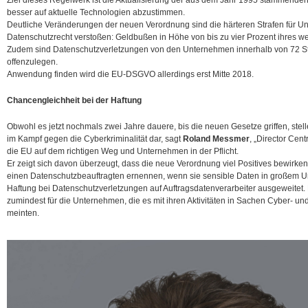
Ziel dieses Regelwerk ist die Aktualisierung der aus dem Jahr 1995 stammenden 
besser auf aktuelle Technologien abzustimmen.
Deutliche Veränderungen der neuen Verordnung sind die härteren Strafen für 
Datenschutzrecht verstoßen: Geldbußen in Höhe von bis zu vier Prozent ihres w
Zudem sind Datenschutzverletzungen von den Unternehmen innerhalb von 72 Stu
offenzulegen.
Anwendung finden wird die EU-DSGVO allerdings erst Mitte 2018.
Chancengleichheit bei der Haftung
Obwohl es jetzt nochmals zwei Jahre dauere, bis die neuen Gesetze griffen, stell
im Kampf gegen die Cyberkriminalität dar, sagt
Roland Messmer
, „Director Cen
die EU auf dem richtigen Weg und Unternehmen in der Pflicht.
Er zeigt sich davon überzeugt, dass die neue Verordnung viel Positives bewir
einen Datenschutzbeauftragten ernennen, wenn sie sensible Daten in großem U
Haftung bei Datenschutzverletzungen auf Auftragsdatenverarbeiter ausgeweitet. B
zumindest für die Unternehmen, die es mit ihren Aktivitäten in Sachen Cyber- und
meinten.