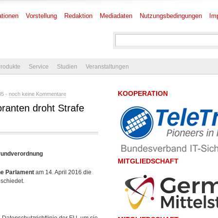
tionen
Vorstellung
Redaktion
Mediadaten
Nutzungsbedingungen
Im
rodukte
Service
Studien
Veranstaltungen
KOOPERATION
05 -
noch keine Kommentare
ranten droht Strafe
rundverordnung
MITGLIEDSCHAFT
e Parlament
am 14. April 2016 die
chiedet.