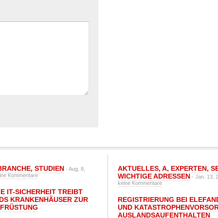
BRANCHE
,
STUDIEN
AKTUELLES
,
A
,
EXPERTEN
,
S
- Aug. 8,
ine Kommentare
WICHTIGE ADRESSEN
- Jan. 13, 
keine Kommentare
E IT-SICHERHEIT TREIBT
DS KRANKENHÄUSER ZUR
REGISTRIERUNG BEI ELEFAND
UFRÜSTUNG
UND KATASTROPHENVORSOR
AUSLANDSAUFENTHALTEN