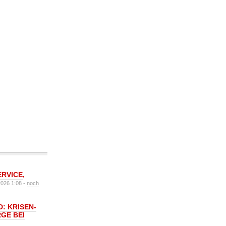
ERVICE
,
2026 1:08 -
noch
: KRISEN-
GE BEI