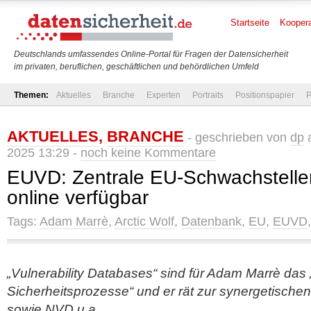
Startseite
Koopera
Deutschlands umfassendes Online-Portal für Fragen der Datensicherheit
im privaten, beruflichen, geschäftlichen und behördlichen Umfeld
Themen:
Aktuelles
Branche
Experten
Portraits
Positionspapier
P
AKTUELLES
,
BRANCHE
- geschrieben von
dp
a
2025 13:29 -
noch keine Kommentare
EUVD: Zentrale EU-Schwachstell
online verfügbar
Tags:
Adam Marrè
,
Arctic Wolf
,
Datenbank
,
EU
,
EUVD
„Vulnerability Databases“ sind für Adam Marrè da
Sicherheitsprozesse“ und er rät zur synergetisch
sowie NVD u.a.