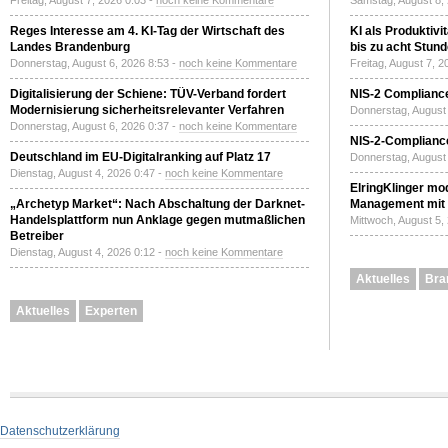
Freitag, August 7, 2026 0:03 -
noch keine Kommentare
Samstag, August 8,
Reges Interesse am 4. KI-Tag der Wirtschaft des
KI als Produktivi
Landes Brandenburg
bis zu acht Stun
Donnerstag, August 6, 2026 8:53 -
noch keine Kommentare
Freitag, August 7, 
Digitalisierung der Schiene: TÜV-Verband fordert
NIS-2 Compliance
Modernisierung sicherheitsrelevanter Verfahren
Donnerstag, August 
Donnerstag, August 6, 2026 0:37 -
noch keine Kommentare
NIS-2-Compliance
Deutschland im EU-Digitalranking auf Platz 17
Donnerstag, August 
Dienstag, August 4, 2026 0:47 -
noch keine Kommentare
ElringKlinger mod
„Archetyp Market“: Nach Abschaltung der Darknet-
Management mit 
Handelsplattform nun Anklage gegen mutmaßlichen
Mittwoch, August 5,
Betreiber
Dienstag, August 4, 2026 0:12 -
noch keine Kommentare
Aktuelles
Bra
Aktuelles
Experten
Datenschutzerklärung