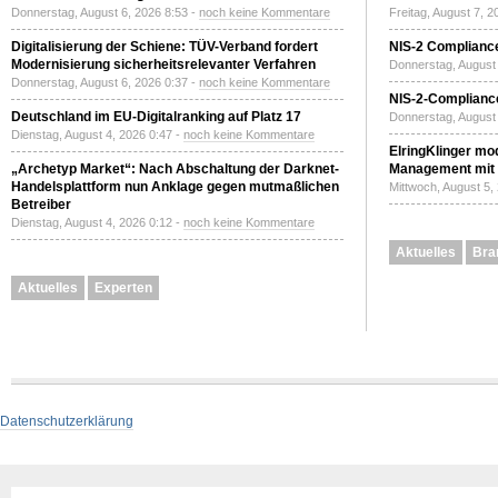
Donnerstag, August 6, 2026 8:53 -
noch keine Kommentare
Freitag, August 7, 
Digitalisierung der Schiene: TÜV-Verband fordert
NIS-2 Compliance
Modernisierung sicherheitsrelevanter Verfahren
Donnerstag, August 
Donnerstag, August 6, 2026 0:37 -
noch keine Kommentare
NIS-2-Compliance
Deutschland im EU-Digitalranking auf Platz 17
Donnerstag, August 
Dienstag, August 4, 2026 0:47 -
noch keine Kommentare
ElringKlinger mod
„Archetyp Market“: Nach Abschaltung der Darknet-
Management mit 
Handelsplattform nun Anklage gegen mutmaßlichen
Mittwoch, August 5,
Betreiber
Dienstag, August 4, 2026 0:12 -
noch keine Kommentare
Aktuelles
Bra
Aktuelles
Experten
Datenschutzerklärung