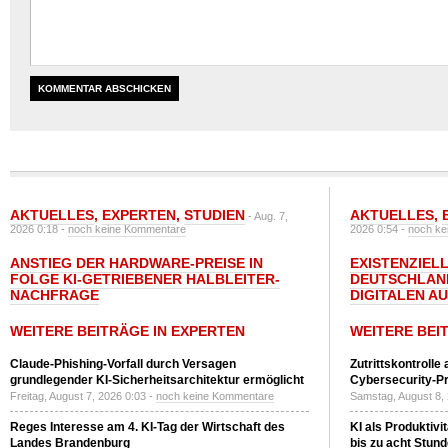
AKTUELLES
,
EXPERTEN
,
STUDIEN
AKTUELLES
,
- Aug. 7,
2026 0:18 -
noch keine Kommentare
2026 0:54 -
noch ke
ANSTIEG DER HARDWARE-PREISE IN
EXISTENZIELL
FOLGE KI-GETRIEBENER HALBLEITER-
DEUTSCHLAN
NACHFRAGE
DIGITALEN A
WEITERE BEITRÄGE IN EXPERTEN
WEITERE BEI
Claude-Phishing-Vorfall durch Versagen
Zutrittskontrolle
grundlegender KI-Sicherheitsarchitektur ermöglicht
Cybersecurity-Pri
Freitag, August 7, 2026 0:03 -
noch keine Kommentare
Samstag, August 8,
Reges Interesse am 4. KI-Tag der Wirtschaft des
KI als Produktivi
Landes Brandenburg
bis zu acht Stun