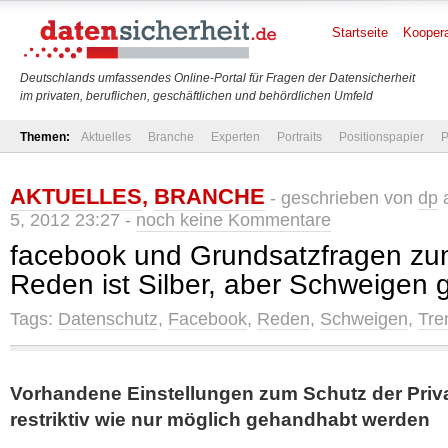
Startseite
Koopera
Deutschlands umfassendes Online-Portal für Fragen der Datensicherheit
im privaten, beruflichen, geschäftlichen und behördlichen Umfeld
Themen:
Aktuelles
Branche
Experten
Portraits
Positionspapier
P
AKTUELLES
,
BRANCHE
- geschrieben von
dp
a
5, 2012 23:27 -
noch keine Kommentare
facebook und Grundsatzfragen zu
Reden ist Silber, aber Schweigen ge
Tags:
Datenschutz
,
Facebook
,
Reden
,
Schweigen
,
Tre
Vorhandene Einstellungen zum Schutz der Priva
restriktiv wie nur möglich gehandhabt werden