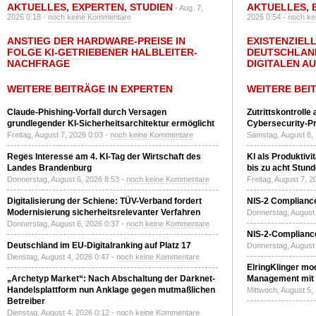
AKTUELLES
,
EXPERTEN
,
STUDIEN
AKTUELLES
,
- Aug. 7,
2026 0:18 -
noch keine Kommentare
2026 0:54 -
noch ke
ANSTIEG DER HARDWARE-PREISE IN
EXISTENZIELL
FOLGE KI-GETRIEBENER HALBLEITER-
DEUTSCHLAN
NACHFRAGE
DIGITALEN A
WEITERE BEITRÄGE IN EXPERTEN
WEITERE BEI
Claude-Phishing-Vorfall durch Versagen
Zutrittskontrolle
grundlegender KI-Sicherheitsarchitektur ermöglicht
Cybersecurity-Pri
Freitag, August 7, 2026 0:03 -
noch keine Kommentare
Samstag, August 8,
Reges Interesse am 4. KI-Tag der Wirtschaft des
KI als Produktivi
Landes Brandenburg
bis zu acht Stun
Donnerstag, August 6, 2026 8:53 -
noch keine Kommentare
Freitag, August 7, 
Digitalisierung der Schiene: TÜV-Verband fordert
NIS-2 Compliance
Modernisierung sicherheitsrelevanter Verfahren
Donnerstag, August 
Donnerstag, August 6, 2026 0:37 -
noch keine Kommentare
NIS-2-Compliance
Deutschland im EU-Digitalranking auf Platz 17
Donnerstag, August 
Dienstag, August 4, 2026 0:47 -
noch keine Kommentare
ElringKlinger mod
„Archetyp Market“: Nach Abschaltung der Darknet-
Management mit 
Handelsplattform nun Anklage gegen mutmaßlichen
Mittwoch, August 5,
Betreiber
Dienstag, August 4, 2026 0:12 -
noch keine Kommentare