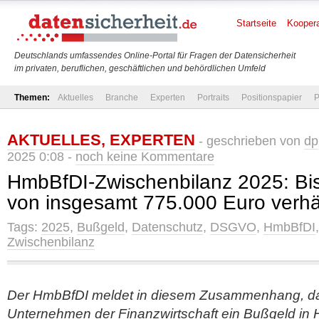
Startseite
Koopera
Deutschlands umfassendes Online-Portal für Fragen der Datensicherheit
im privaten, beruflichen, geschäftlichen und behördlichen Umfeld
Themen:
Aktuelles
Branche
Experten
Portraits
Positionspapier
P
AKTUELLES
,
EXPERTEN
- geschrieben von
dp
2025 0:08 -
noch keine Kommentare
HmbBfDI-Zwischenbilanz 2025: Bi
von insgesamt 775.000 Euro verh
Tags:
2025
,
Bußgeld
,
Datenschutz
,
DSGVO
,
HmbBfDI
Zwischenbilanz
Der HmbBfDI meldet in diesem Zusammenhang, d
Unternehmen der Finanzwirtschaft ein Bußgeld in