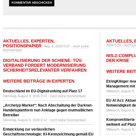
AKTUELLES
,
EXPERTEN
,
AKTUELLES
,
POSITIONSPAPIER
2026 0:29 -
noch ke
- Aug. 6, 2026 0:37 -
noch keine
Kommentare
NIS-2-COMPLI
DIGITALISIERUNG DER SCHIENE: TÜV-
DER KRISE
VERBAND FORDERT MODERNISIERUNG
SICHERHEITSRELEVANTER VERFAHREN
WEITERE BEI
WEITERE BEITRÄGE IN EXPERTEN
ElringKlinger mod
Management mit 
Deutschland im EU-Digitalranking auf Platz 17
Mittwoch, August 5,
Dienstag, August 4, 2026 0:47 -
noch keine Kommentare
EU AI Act: Aktuel
„Archetyp Market“: Nach Abschaltung der Darknet-
Notwendigkeit de
Handelsplattform nun Anklage gegen mutmaßlichen
Mittwoch, August 5,
Betreiber
Kompromittierte
Dienstag, August 4, 2026 0:12 -
noch keine Kommentare
weltweit auf Plat
Entwicklung zur verlässlichen
Mittwoch, August 5,
Geschäftstechnologie: KI-Kennzeichnung gemäß EU