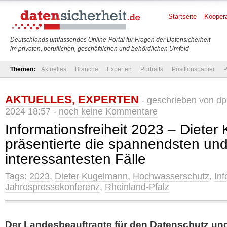
Startseite
Koopera
Deutschlands umfassendes Online-Portal für Fragen der Datensicherheit
im privaten, beruflichen, geschäftlichen und behördlichen Umfeld
Themen:
Aktuelles
Branche
Experten
Portraits
Positionspapier
P
AKTUELLES
,
EXPERTEN
- geschrieben von
dp
2024 18:57 -
noch keine Kommentare
Informationsfreiheit 2023 – Diete
präsentierte die spannendsten un
interessantesten Fälle
Tags:
2023
,
Dieter Kugelmann
,
Hochwasserschutz
,
Inf
Jahrespressekonferenz
,
Rheinland-Pfalz
Der Landesbeauftragte für den Datenschutz und