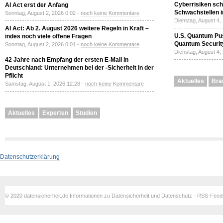
Cyberrisiken sch
AI Act erst der Anfang
Schwachstellen i
Sonntag, August 2, 2026 0:02 -
noch keine Kommentare
Dienstag, August 4,
AI Act: Ab 2. August 2026 weitere Regeln in Kraft –
U.S. Quantum Pus
indes noch viele offene Fragen
Quantum Securit
Sonntag, August 2, 2026 0:01 -
noch keine Kommentare
Dienstag, August 4,
42 Jahre nach Empfang der ersten E-Mail in
Deutschland: Unternehmen bei der -Sicherheit in der
Pflicht
Aktuelles
Bra
Samstag, August 1, 2026 12:28 -
noch keine Kommentare
Aktuelles
Experten
Studien
Datenschutzerklärung
© 2020 datensicherheit.de Informationen zu Datensicherheit und Datenschutz - RSS-Fee