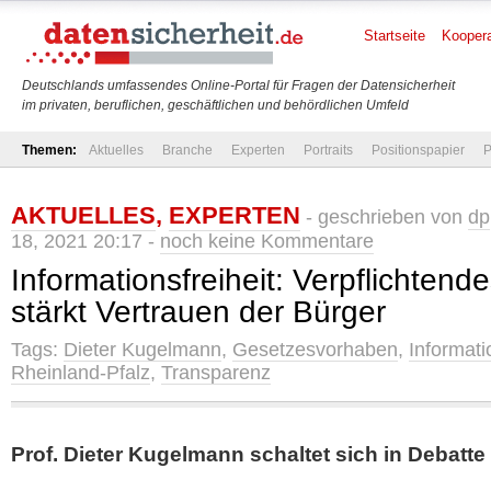
Startseite
Koopera
Deutschlands umfassendes Online-Portal für Fragen der Datensicherheit
im privaten, beruflichen, geschäftlichen und behördlichen Umfeld
Themen:
Aktuelles
Branche
Experten
Portraits
Positionspapier
P
AKTUELLES
,
EXPERTEN
- geschrieben von
dp
18, 2021 20:17 -
noch keine Kommentare
Informationsfreiheit: Verpflichtend
stärkt Vertrauen der Bürger
Tags:
Dieter Kugelmann
,
Gesetzesvorhaben
,
Informati
Rheinland-Pfalz
,
Transparenz
Prof. Dieter Kugelmann schaltet sich in Debatt