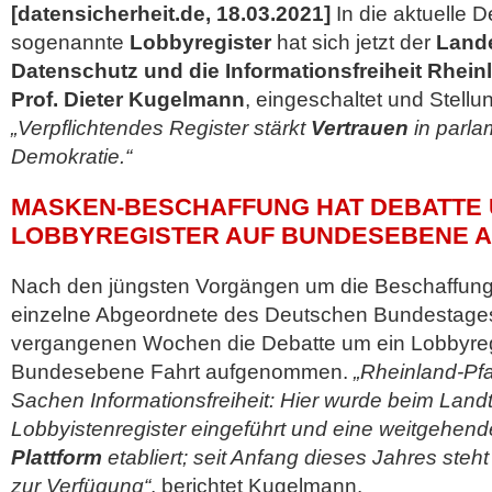
[datensicherheit.de, 18.03.2021]
In die aktuelle 
sogenannte
Lobbyregister
hat sich jetzt der
Lande
Datenschutz und die Informationsfreiheit Rhein
Prof. Dieter Kugelmann
, eingeschaltet und Stell
„Verpflichtendes Register stärkt
Vertrauen
in parla
Demokratie.“
MASKEN-BESCHAFFUNG HAT DEBATTE
LOBBYREGISTER AUF BUNDESEBENE 
Nach den jüngsten Vorgängen um die Beschaffung
einzelne Abgeordnete des Deutschen Bundestages 
vergangenen Wochen die Debatte um ein Lobbyreg
Bundesebene Fahrt aufgenommen.
„Rheinland-Pfal
Sachen Informationsfreiheit: Hier wurde beim Landta
Lobbyistenregister eingeführt und eine weitgehen
Plattform
etabliert; seit Anfang dieses Jahres steh
zur Verfügung“
, berichtet Kugelmann.