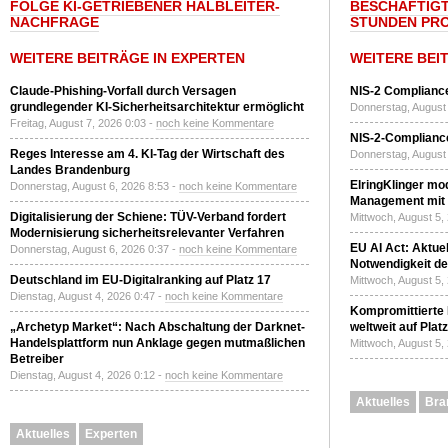
FOLGE KI-GETRIEBENER HALBLEITER-
BESCHÄFTIGT
NACHFRAGE
STUNDEN PR
WEITERE BEITRÄGE IN EXPERTEN
WEITERE BEI
Claude-Phishing-Vorfall durch Versagen
NIS-2 Compliance
grundlegender KI-Sicherheitsarchitektur ermöglicht
Donnerstag, August 
Freitag, August 7, 2026 0:03 -
noch keine Kommentare
NIS-2-Compliance
Reges Interesse am 4. KI-Tag der Wirtschaft des
Donnerstag, August 
Landes Brandenburg
ElringKlinger mod
Donnerstag, August 6, 2026 8:53 -
noch keine Kommentare
Management mit 
Digitalisierung der Schiene: TÜV-Verband fordert
Mittwoch, August 5,
Modernisierung sicherheitsrelevanter Verfahren
EU AI Act: Aktuel
Donnerstag, August 6, 2026 0:37 -
noch keine Kommentare
Notwendigkeit de
Deutschland im EU-Digitalranking auf Platz 17
Mittwoch, August 5,
Dienstag, August 4, 2026 0:47 -
noch keine Kommentare
Kompromittierte
„Archetyp Market“: Nach Abschaltung der Darknet-
weltweit auf Plat
Handelsplattform nun Anklage gegen mutmaßlichen
Mittwoch, August 5,
Betreiber
Dienstag, August 4, 2026 0:12 -
noch keine Kommentare
Aktuelles
Bra
Aktuelles
Experten