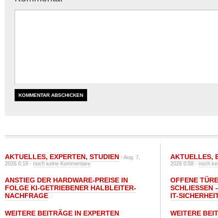
AKTUELLES
,
EXPERTEN
,
STUDIEN
AKTUELLES
,
- Aug. 7,
2026 0:18 -
noch keine Kommentare
2026 0:58 -
noch ke
ANSTIEG DER HARDWARE-PREISE IN
OFFENE TÜRE
FOLGE KI-GETRIEBENER HALBLEITER-
SCHLIESSEN –
NACHFRAGE
T-SICHERHEI
WEITERE BEITRÄGE IN EXPERTEN
WEITERE BEI