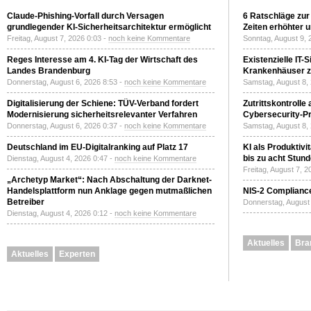
Claude-Phishing-Vorfall durch Versagen
6 Ratschläge zur
grundlegender KI-Sicherheitsarchitektur ermöglicht
Zeiten erhöhter 
Freitag, August 7, 2026 0:03 -
noch keine Kommentare
Sonntag, August 9, 
Reges Interesse am 4. KI-Tag der Wirtschaft des
Existenzielle IT-
Landes Brandenburg
Krankenhäuser zu
Donnerstag, August 6, 2026 8:53 -
noch keine Kommentare
Samstag, August 8,
Digitalisierung der Schiene: TÜV-Verband fordert
Zutrittskontrolle
Modernisierung sicherheitsrelevanter Verfahren
Cybersecurity-Pri
Donnerstag, August 6, 2026 0:37 -
noch keine Kommentare
Samstag, August 8,
Deutschland im EU-Digitalranking auf Platz 17
KI als Produktivi
bis zu acht Stun
Dienstag, August 4, 2026 0:47 -
noch keine Kommentare
Freitag, August 7, 
„Archetyp Market“: Nach Abschaltung der Darknet-
Handelsplattform nun Anklage gegen mutmaßlichen
NIS-2 Compliance
Betreiber
Donnerstag, August 
Dienstag, August 4, 2026 0:12 -
noch keine Kommentare
Aktuelles
Bra
Aktuelles
Experten