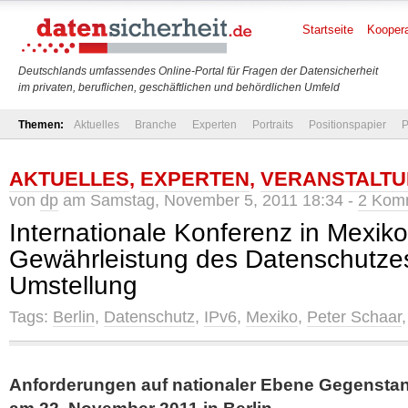
Startseite
Koopera
Deutschlands umfassendes Online-Portal für Fragen der Datensicherheit
im privaten, beruflichen, geschäftlichen und behördlichen Umfeld
Themen:
Aktuelles
Branche
Experten
Portraits
Positionspapier
P
AKTUELLES
,
EXPERTEN
,
VERANSTALT
von
dp
am Samstag, November 5, 2011 18:34 -
2 Kom
Internationale Konferenz in Mexiko
Gewährleistung des Datenschutzes
Umstellung
Tags:
Berlin
,
Datenschutz
,
IPv6
,
Mexiko
,
Peter Schaar
Anforderungen auf nationaler Ebene Gegenst