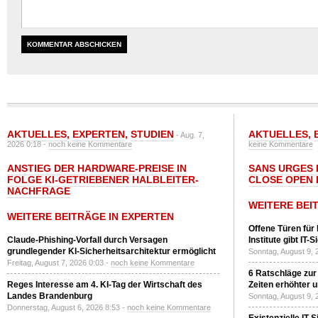
AKTUELLES
,
EXPERTEN
,
STUDIEN
AKTUELLES
,
- Aug. 7,
2026 0:18 -
noch keine Kommentare
keine Kommentare
ANSTIEG DER HARDWARE-PREISE IN
SANS URGES 
FOLGE KI-GETRIEBENER HALBLEITER-
CLOSE OPEN 
NACHFRAGE
WEITERE BEI
WEITERE BEITRÄGE IN EXPERTEN
Offene Türen für
Claude-Phishing-Vorfall durch Versagen
Institute gibt I
grundlegender KI-Sicherheitsarchitektur ermöglicht
Sonntag, August 9, 
Freitag, August 7, 2026 0:03 -
noch keine Kommentare
6 Ratschläge zur
Reges Interesse am 4. KI-Tag der Wirtschaft des
Zeiten erhöhter 
Landes Brandenburg
Sonntag, August 9, 
Donnerstag, August 6, 2026 8:53 -
noch keine Kommentare