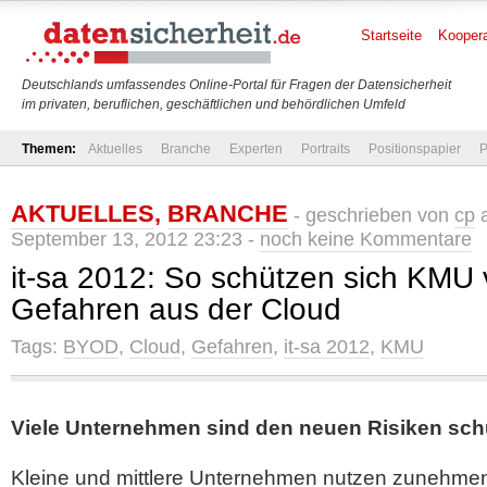
Startseite
Koopera
Deutschlands umfassendes Online-Portal für Fragen der Datensicherheit
im privaten, beruflichen, geschäftlichen und behördlichen Umfeld
Themen:
Aktuelles
Branche
Experten
Portraits
Positionspapier
P
AKTUELLES
,
BRANCHE
- geschrieben von
cp
a
September 13, 2012 23:23 -
noch keine Kommentare
it-sa 2012: So schützen sich KMU
Gefahren aus der Cloud
Tags:
BYOD
,
Cloud
,
Gefahren
,
it-sa 2012
,
KMU
Viele Unternehmen sind den neuen Risiken schu
Kleine und mittlere Unternehmen nutzen zunehmend