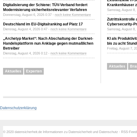
Existenzielle IT-
Digitalisierung der Schiene: TÜV-Verband fordert
Krankenhäuser zu
Modernisierung sicherheitsrelevanter Verfahren
Samstag, August 8,
Donnerstag, August 6, 2026 0:37 -
noch keine Kommentare
Zutrittskontrolle
Deutschland im EU-Digitalranking auf Platz 17
Cybersecurity-Pri
Dienstag, August 4, 2026 0:47 -
noch keine Kommentare
Samstag, August 8,
„Archetyp Market“: Nach Abschaltung der Darknet-
KI als Produktivi
Handelsplattform nun Anklage gegen mutmaßlichen
bis zu acht Stun
Betreiber
Freitag, August 7, 
Dienstag, August 4, 2026 0:12 -
noch keine Kommentare
Aktuelles
Bra
Aktuelles
Experten
Datenschutzerklärung
© 2020 datensicherheit.de Informationen zu Datensicherheit und Datenschutz - RSS-Fee