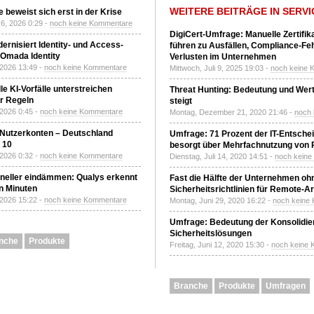
WEITERE BEITRÄGE IN SERVI
 beweist sich erst in der Krise
6, 2026 0:29 -
noch keine Kommentare
DigiCert-Umfrage: Manuelle Zertifi
ernisiert Identity- und Access-
führen zu Ausfällen, Compliance-Fe
Omada Identity
Verlusten im Unternehmen
 2026 13:49 -
noch keine Kommentare
Mittwoch, Juli 9, 2025 19:03 -
noch keine 
le KI-Vorfälle unterstreichen
Threat Hunting: Bedeutung und Wer
r Regeln
steigt
 2026 0:45 -
noch keine Kommentare
Montag, Dezember 21, 2020 21:46 -
noch
 Nutzerkonten – Deutschland
Umfrage: 71 Prozent der IT-Entsche
z 10
besorgt über Mehrfachnutzung von
 2026 0:32 -
noch keine Kommentare
Dienstag, Juli 14, 2020 14:51 -
noch kein
neller eindämmen: Qualys erkennt
Fast die Hälfte der Unternehmen oh
n Minuten
Sicherheitsrichtlinien für Remote-Ar
 2026 15:22 -
noch keine Kommentare
Montag, Juni 29, 2020 16:22 -
noch keine
Umfrage: Bedeutung der Konsolidier
Sicherheitslösungen
nche
Produkte
Freitag, Juni 12, 2020 15:30 -
noch keine
Branche
Produkte
Umfragen