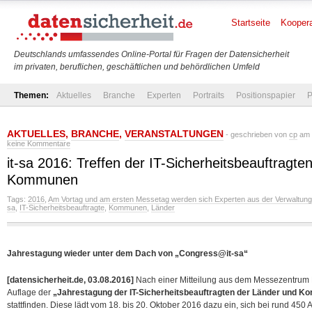
Startseite
Koopera
Deutschlands umfassendes Online-Portal für Fragen der Datensicherheit
im privaten, beruflichen, geschäftlichen und behördlichen Umfeld
Themen:
Aktuelles
Branche
Experten
Portraits
Positionspapier
P
AKTUELLES
,
BRANCHE
,
VERANSTALTUNGEN
- geschrieben von
cp
am M
keine Kommentare
it-sa 2016: Treffen der IT-Sicherheitsbeauftragte
Kommunen
Tags:
2016
,
Am Vortag und am ersten Messetag werden sich Experten aus der Verwaltung w
sa
,
IT-Sicherheitsbeauftragte
,
Kommunen
,
Länder
Jahrestagung wieder unter dem Dach von „Congress@it-sa“
[datensicherheit.de, 03.08.2016]
Nach einer Mitteilung aus dem Messezentrum N
Auflage der
„Jahrestagung der IT-Sicherheitsbeauftragten der Länder und 
stattfinden. Diese lädt vom 18. bis 20. Oktober 2016 dazu ein, sich bei rund 450