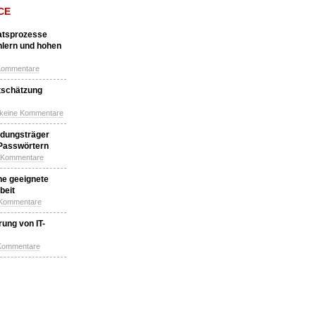
CE
katsprozesse
hlern und hohen
Kommentare
tschätzung
 keine Kommentare
idungsträger
 Passwörtern
e Kommentare
ne geeignete
beit
 Kommentare
ung von IT-
 Kommentare