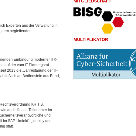
MITGLIEDSCHAFT
ich Experten aus der Verwaltung in
t, dem begleitenden
MULTIPLIKATOR
hmenden Einbindung moderner ITK-
nd auf der vom IT-Planungsrat
 seit 2013 die „Jahrestagung der IT-
schließlich an Bedienstete aus Bund,
 Rechtsverordnung KRITIS.
 wie auch für alle Teilnehmer im
Sicherheitsverantwortliche und
t im SAP-Umfeld“, „Identity und
g statt.