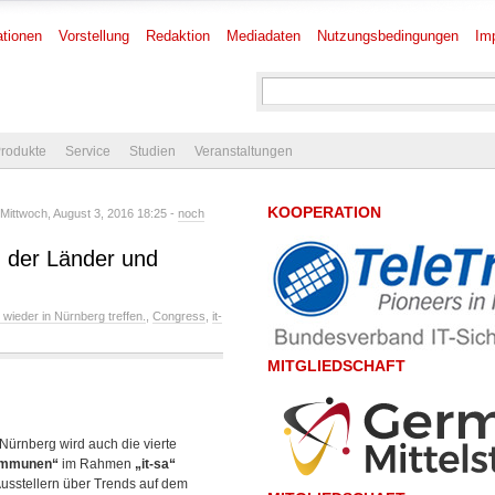
tionen
Vorstellung
Redaktion
Mediadaten
Nutzungsbedingungen
Im
rodukte
Service
Studien
Veranstaltungen
KOOPERATION
ittwoch, August 3, 2016 18:25 -
noch
n der Länder und
ieder in Nürnberg treffen.
,
Congress
,
it-
MITGLIEDSCHAFT
ürnberg wird auch die vierte
Kommunen“
im Rahmen
„it-sa“
 Ausstellern über Trends auf dem