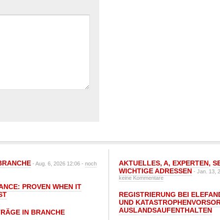
BRANCHE
AKTUELLES
,
A
,
EXPERTEN
,
S
- Aug. 6, 2026 12:06 -
noch
WICHTIGE ADRESSEN
- Jan. 13, 
keine Kommentare
IANCE: PROVEN WHEN IT
ST
REGISTRIERUNG BEI ELEFAND
UND KATASTROPHENVORSOR
AUSLANDSAUFENTHALTEN
TRÄGE IN BRANCHE