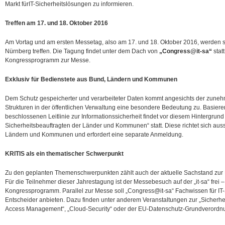
Markt für
IT-Sicherheitslösungen zu informieren.
Treffen am 17. und 18. Oktober 2016
Am Vortag und am ersten Messetag, also am 17. und 18. Oktober 2016, werden s
Nürnberg treffen. Die Tagung findet unter dem Dach von
„Congress@it-sa“
stat
Kongressprogramm zur Messe.
Exklusiv für Bedienstete aus Bund, Ländern und Kommunen
Dem Schutz gespeicherter und verarbeiteter Daten kommt angesichts der zune
Strukturen in der öffentlichen Verwaltung eine besondere Bedeutung zu. Basiere
beschlossenen Leitlinie zur Informationssicherheit findet vor diesem Hintergrund
Sicherheitsbeauftragten der Länder und Kommunen“ statt. Diese richtet sich aus
Ländern und Kommunen und erfordert eine separate Anmeldung.
KRITIS als ein thematischer Schwerpunkt
Zu den geplanten Themenschwerpunkten zählt auch der aktuelle Sachstand zur
Für die Teilnehmer dieser Jahrestagung ist der Messebesuch auf der „it-sa“ frei –
Kongressprogramm. Parallel zur Messe soll „Congress@it-sa“ Fachwissen für IT-
Entscheider anbieten. Dazu finden unter anderem Veranstaltungen zur „Sicherhei
Access Management“, „Cloud-Security“ oder der EU-Datenschutz-Grundverordnun