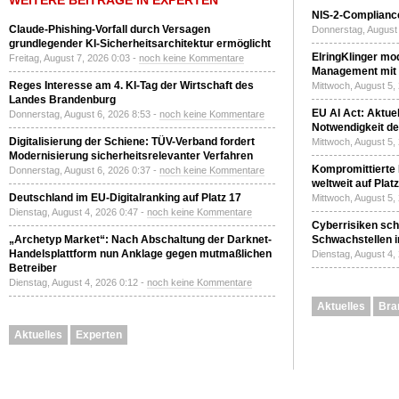
WEITERE BEITRÄGE IN EXPERTEN
NIS-2-Compliance
Claude-Phishing-Vorfall durch Versagen
Donnerstag, August 
grundlegender KI-Sicherheitsarchitektur ermöglicht
ElringKlinger mod
Freitag, August 7, 2026 0:03 -
noch keine Kommentare
Management mit 
Reges Interesse am 4. KI-Tag der Wirtschaft des
Mittwoch, August 5,
Landes Brandenburg
EU AI Act: Aktuel
Donnerstag, August 6, 2026 8:53 -
noch keine Kommentare
Notwendigkeit de
Digitalisierung der Schiene: TÜV-Verband fordert
Mittwoch, August 5,
Modernisierung sicherheitsrelevanter Verfahren
Kompromittierte
Donnerstag, August 6, 2026 0:37 -
noch keine Kommentare
weltweit auf Plat
Deutschland im EU-Digitalranking auf Platz 17
Mittwoch, August 5,
Dienstag, August 4, 2026 0:47 -
noch keine Kommentare
Cyberrisiken sch
„Archetyp Market“: Nach Abschaltung der Darknet-
Schwachstellen i
Handelsplattform nun Anklage gegen mutmaßlichen
Dienstag, August 4,
Betreiber
Dienstag, August 4, 2026 0:12 -
noch keine Kommentare
Aktuelles
Bra
Aktuelles
Experten