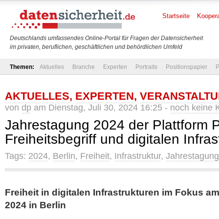
Startseite
Koopera
Deutschlands umfassendes Online-Portal für Fragen der Datensicherheit
im privaten, beruflichen, geschäftlichen und behördlichen Umfeld
Themen:
Aktuelles
Branche
Experten
Portraits
Positionspapier
P
AKTUELLES
,
EXPERTEN
,
VERANSTALT
von
dp
am Dienstag, Juli 30, 2024 16:25 -
noch keine
Jahrestagung 2024 der Plattform P
Freiheitsbegriff und digitalen Infra
Tags:
2024
,
Berlin
,
Freiheit
,
Infrastruktur
,
Jahrestagung
Freiheit in digitalen Infrastrukturen im Fokus a
2024 in Berlin