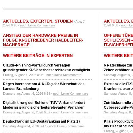
AKTUELLES
,
EXPERTEN
,
STUDIEN
AKTUELLES
,
- Aug. 7,
2026 0:18 -
noch keine Kommentare
2026 0:58 -
noch ke
ANSTIEG DER HARDWARE-PREISE IN
OFFENE TÜRE
FOLGE KI-GETRIEBENER HALBLEITER-
SCHLIESSEN –
NACHFRAGE
T-SICHERHEI
WEITERE BEITRÄGE IN EXPERTEN
WEITERE BEI
Claude-Phishing-Vorfall durch Versagen
6 Ratschläge zur
grundlegender KI-Sicherheitsarchitektur ermöglicht
Zeiten erhöhter 
Freitag, August 7, 2026 0:03 -
noch keine Kommentare
Sonntag, August 9, 
Reges Interesse am 4. KI-Tag der Wirtschaft des
Existenzielle IT-
Landes Brandenburg
Krankenhäuser zu
Donnerstag, August 6, 2026 8:53 -
noch keine Kommentare
Samstag, August 8,
Digitalisierung der Schiene: TÜV-Verband fordert
Zutrittskontrolle
Modernisierung sicherheitsrelevanter Verfahren
Cybersecurity-Pri
Donnerstag, August 6, 2026 0:37 -
noch keine Kommentare
Samstag, August 8,
Deutschland im EU-Digitalranking auf Platz 17
KI als Produktivi
bis zu acht Stun
Dienstag, August 4, 2026 0:47 -
noch keine Kommentare
Freitag, August 7, 