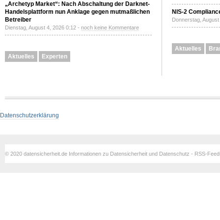
„Archetyp Market“: Nach Abschaltung der Darknet-
Handelsplattform nun Anklage gegen mutmaßlichen
NIS-2 Compliance
Betreiber
Donnerstag, August 
Dienstag, August 4, 2026 0:12 -
noch keine Kommentare
Aktuelles
Bra
Aktuelles
Experten
Datenschutzerklärung
© 2020 datensicherheit.de Informationen zu Datensicherheit und Datenschutz - RSS-Fee