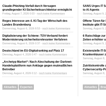
Claude-Phishing-Vorfall durch Versagen
SANS Urges IT S
grundlegender KI-Sicherheitsarchitektur ermöglicht
to AI Agents
Freitag, August 7, 2026 0:03 -
noch keine Kommentare
Sonntag, August 9, 
Reges Interesse am 4. KI-Tag der Wirtschaft des
Offene Türen für
Landes Brandenburg
Institute gibt I
Donnerstag, August 6, 2026 8:53 -
noch keine Kommentare
Sonntag, August 9, 
Digitalisierung der Schiene: TÜV-Verband fordert
6 Ratschläge zur
Modernisierung sicherheitsrelevanter Verfahren
Zeiten erhöhter 
Donnerstag, August 6, 2026 0:37 -
noch keine Kommentare
Sonntag, August 9, 
Deutschland im EU-Digitalranking auf Platz 17
Existenzielle IT-
Krankenhäuser zu
Dienstag, August 4, 2026 0:47 -
noch keine Kommentare
Samstag, August 8,
„Archetyp Market“: Nach Abschaltung der Darknet-
Handelsplattform nun Anklage gegen mutmaßlichen
Zutrittskontrolle
Betreiber
Cybersecurity-Pri
Dienstag, August 4, 2026 0:12 -
noch keine Kommentare
Samstag, August 8,
Aktuelles
Experten
Aktuelles
Bra