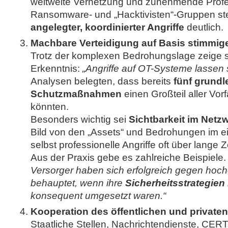
weltweite Vernetzung und zunehmende Profe
Ransomware- und „Hacktivisten“-Gruppen st
angelegter, koordinierter Angriffe
deutlich.
Machbare Verteidigung auf Basis stimmig
Trotz der komplexen Bedrohungslage zeige si
Erkenntnis:
„Angriffe auf OT-Systeme lassen 
Analysen belegten, dass bereits
fünf grund
Schutzmaßnahmen
einen Großteil aller Vorf
könnten.
Besonders wichtig sei
Sichtbarkeit im Netz
Bild von den „Assets“ und Bedrohungen im e
selbst professionelle Angriffe oft über lange 
Aus der Praxis gebe es zahlreiche Beispiele
Versorger haben sich erfolgreich gegen hoche
behauptet, wenn ihre
Sicherheitsstrategien k
konsequent umgesetzt waren.“
Kooperation des öffentlichen und private
Staatliche Stellen, Nachrichtendienste, CE