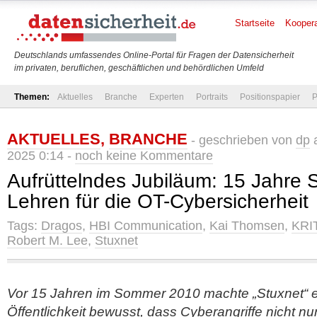
Startseite
Koopera
Deutschlands umfassendes Online-Portal für Fragen der Datensicherheit
im privaten, beruflichen, geschäftlichen und behördlichen Umfeld
Themen:
Aktuelles
Branche
Experten
Portraits
Positionspapier
P
AKTUELLES
,
BRANCHE
- geschrieben von
dp
a
2025 0:14 -
noch keine Kommentare
Aufrüttelndes Jubiläum: 15 Jahre 
Lehren für die OT-Cybersicherheit
Tags:
Dragos
,
HBI Communication
,
Kai Thomsen
,
KRI
Robert M. Lee
,
Stuxnet
Vor 15 Jahren im Sommer 2010 machte „Stuxnet“ e
Öffentlichkeit bewusst, dass Cyberangriffe nicht nu