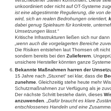
verschiedener Stellen konfrontiert. Diese seie
unkoordiniert oder nicht auf OT-Systeme zug
ist eine abgestimmte Regulierung, die von der
wird, sich an realen Bedrohungen orientiert,
k
dabei genug Spielraum für konkrete, untern
Umsetzungen lässt.“
Kritische Infrastrukturen ließen sich nur dan
„wenn auch die vorgelagerten Bereiche zuver
Die Risiken entstehen laut Thomsen oft nicht 
sondern bereits bei den
Zulieferern
. Ungeprü
unsichere Hersteller könnten ganze Systeme
Bekannte Maßnahmen harren der Umsetz
15 Jahre nach „Stuxnet“ sei klar, dass die
Be
zunehme
. Gleichzeitig stehe heute mehr W
Schutzmaßnahmen zur Verfügung als je zuvo
Der nächste Schritt bestehe darin, dieses
Wi
anzuwenden
.
„Dafür braucht es klare Zustän
entschlossenes Handeln und eine Zusammenar