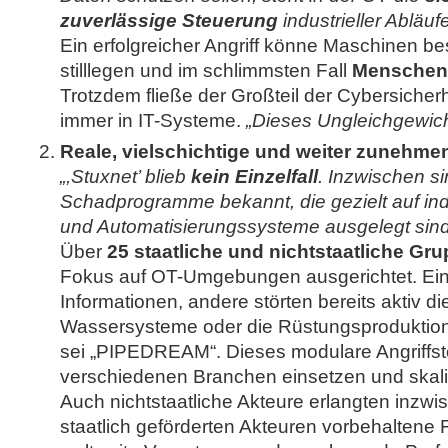
zuverlässige Steuerung
industrieller Abläufe
Ein erfolgreicher Angriff könne Maschinen b
stilllegen und im schlimmsten Fall
Menschen
Trotzdem fließe der Großteil der Cybersiche
immer in IT-Systeme.
„Dieses Ungleichgewicht
Reale, vielschichtige und weiter zunehm
„,Stuxnet’ blieb
kein Einzelfall
. Inzwischen s
Schadprogramme bekannt, die gezielt auf ind
und Automatisierungssysteme ausgelegt sind
Über
25 staatliche und nichtstaatliche Gr
Fokus auf OT-Umgebungen ausgerichtet. Ei
Informationen, andere störten bereits aktiv d
Wassersysteme oder die Rüstungsproduktion
sei „PIPEDREAM“. Dieses modulare Angriffstoo
verschiedenen Branchen einsetzen und skali
Auch nichtstaatliche Akteure erlangten inzwi
staatlich geförderten Akteuren vorbehaltene 