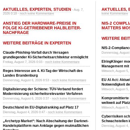
AKTUELLES
,
EXPERTEN
,
STUDIEN
AKTUELLES
,
- Aug. 7,
2026 0:18 -
noch keine Kommentare
keine Kommentare
ANSTIEG DER HARDWARE-PREISE IN
NIS-2 COMPL
FOLGE KI-GETRIEBENER HALBLEITER-
MATTERS MO
NACHFRAGE
WEITERE BEI
WEITERE BEITRÄGE IN EXPERTEN
NIS-2-Compliance
Claude-Phishing-Vorfall durch Versagen
Donnerstag, August 
grundlegender KI-Sicherheitsarchitektur ermöglicht
ElringKlinger mod
Freitag, August 7, 2026 0:03 -
noch keine Kommentare
Management mit 
Reges Interesse am 4. KI-Tag der Wirtschaft des
Mittwoch, August 5,
Landes Brandenburg
EU AI Act: Aktuel
Donnerstag, August 6, 2026 8:53 -
noch keine Kommentare
Notwendigkeit de
Digitalisierung der Schiene: TÜV-Verband fordert
Mittwoch, August 5,
Modernisierung sicherheitsrelevanter Verfahren
Kompromittierte
Donnerstag, August 6, 2026 0:37 -
noch keine Kommentare
weltweit auf Plat
Deutschland im EU-Digitalranking auf Platz 17
Mittwoch, August 5,
Dienstag, August 4, 2026 0:47 -
noch keine Kommentare
Cyberrisiken sch
„Archetyp Market“: Nach Abschaltung der Darknet-
Schwachstellen i
Handelsplattform nun Anklage gegen mutmaßlichen
Dienstag, August 4,