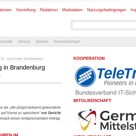
tionen
Vorstellung
Redaktion
Mediadaten
Nutzungsbedingungen
Im
rodukte
Service
Studien
Veranstaltungen
KOOPERATION
:12 -
noch keine Kommentare
g in Brandenburg
i
MITGLIEDSCHAFT
ss sie
„die jüngst bekannt gewordene
auf Vorrat zu speichern“
vor Gericht
emnach
einen entsprechenden Antrag
HREN IM