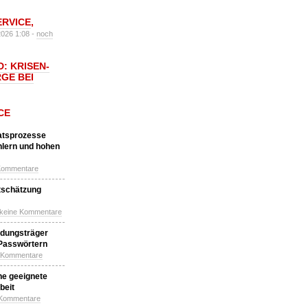
ERVICE
,
2026 1:08 -
noch
: KRISEN-
GE BEI
CE
katsprozesse
hlern und hohen
Kommentare
tschätzung
 keine Kommentare
idungsträger
 Passwörtern
e Kommentare
ne geeignete
beit
 Kommentare