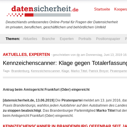
Startseite
Koopera
Deutschlands umfassendes Online-Portal für Fragen der Datensicherheit
im privaten, beruflichen, geschäftlichen und behördlichen Umfeld
Themen:
Aktuelles
Branche
Experten
Portraits
Positionspapier
P
AKTUELLES
,
EXPERTEN
- geschrieben von
dp
am Donnerstag, Juni 13, 2019 16
Kennzeichenscanner: Klage gegen Totalerfassun
Tags:
Brandenburg
,
Kennzeichenscanner
,
Klage
,
Marko Tittel
,
Patrick Breyer
,
Piratenparte
Antrag beim Amtsgericht Frankfurt (Oder) eingereicht
[datensicherheit.de, 13.06.2019]
Die
Piratenpartei
meldet am 13. juni 2016, da
Praxis Brandenburgs, wahllos jeden Autofahrer auf den Autobahnen des Landes 
zu stoppen beabsichtigt
. Das Brandenburger Parteimitglied
Marko Tittel
hat d
beim Amtsgericht Frankfurt (Oder) eingereicht.
KENNZEICHENSCANNER IN BRANDENBURG OFFENBAR SEIT JA