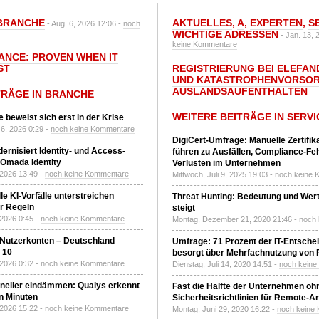
BRANCHE
AKTUELLES
,
A
,
EXPERTEN
,
S
- Aug. 6, 2026 12:06 -
noch
WICHTIGE ADRESSEN
- Jan. 13, 
keine Kommentare
IANCE: PROVEN WHEN IT
ST
REGISTRIERUNG BEI ELEFAND
UND KATASTROPHENVORSOR
AUSLANDSAUFENTHALTEN
TRÄGE IN BRANCHE
WEITERE BEITRÄGE IN SERVI
 beweist sich erst in der Krise
6, 2026 0:29 -
noch keine Kommentare
DigiCert-Umfrage: Manuelle Zertifi
ernisiert Identity- und Access-
führen zu Ausfällen, Compliance-Fe
Omada Identity
Verlusten im Unternehmen
 2026 13:49 -
noch keine Kommentare
Mittwoch, Juli 9, 2025 19:03 -
noch keine 
le KI-Vorfälle unterstreichen
Threat Hunting: Bedeutung und Wer
r Regeln
steigt
 2026 0:45 -
noch keine Kommentare
Montag, Dezember 21, 2020 21:46 -
noch
 Nutzerkonten – Deutschland
Umfrage: 71 Prozent der IT-Entsche
z 10
besorgt über Mehrfachnutzung von
 2026 0:32 -
noch keine Kommentare
Dienstag, Juli 14, 2020 14:51 -
noch kein
neller eindämmen: Qualys erkennt
Fast die Hälfte der Unternehmen oh
n Minuten
Sicherheitsrichtlinien für Remote-Ar
 2026 15:22 -
noch keine Kommentare
Montag, Juni 29, 2020 16:22 -
noch keine