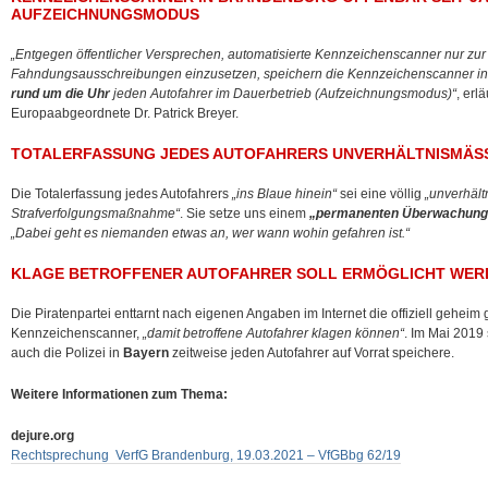
AUFZEICHNUNGSMODUS
„Entgegen öffentlicher Versprechen, automatisierte Kennzeichenscanner nur zu
Fahndungsausschreibungen einzusetzen, speichern die Kennzeichenscanner in 
rund um die Uhr
jeden Autofahrer im Dauerbetrieb (Aufzeichnungsmodus)“
, erl
Europaabgeordnete Dr. Patrick Breyer.
TOTALERFASSUNG JEDES AUTOFAHRERS UNVERHÄLTNISMÄSSI
Die Totalerfassung jedes Autofahrers
„ins Blaue hinein“
sei eine völlig
„unverhält
Strafverfolgungsmaßnahme“
. Sie setze uns einem
„permanenten Überwachung
„Dabei geht es niemanden etwas an, wer wann wohin gefahren ist.“
KLAGE BETROFFENER AUTOFAHRER SOLL ERMÖGLICHT WER
Die Piratenpartei enttarnt nach eigenen Angaben im Internet die offiziell geheim
Kennzeichenscanner,
„damit betroffene Autofahrer klagen können“
. Im Mai 2019
auch die Polizei in
Bayern
zeitweise jeden Autofahrer auf Vorrat speichere.
Weitere Informationen zum Thema:
dejure.org
Rechtsprechung VerfG Brandenburg, 19.03.2021 – VfGBbg 62/19