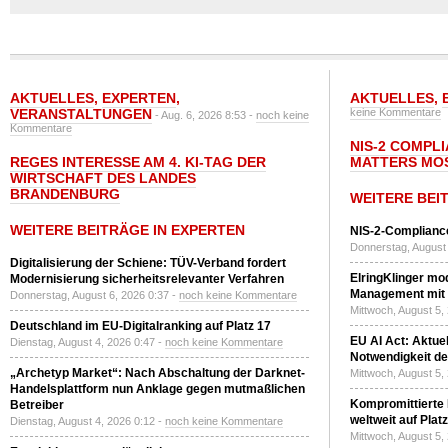
AKTUELLES
,
EXPERTEN
,
AKTUELLES
,
VERANSTALTUNGEN
keine Kommentare
- Aug. 6, 2026 8:53 -
noch keine
Kommentare
NIS-2 COMPL
REGES INTERESSE AM 4. KI-TAG DER
MATTERS MO
WIRTSCHAFT DES LANDES
BRANDENBURG
WEITERE BEI
WEITERE BEITRÄGE IN EXPERTEN
NIS-2-Compliance
Donnerstag, August 
Digitalisierung der Schiene: TÜV-Verband fordert
ElringKlinger mod
Modernisierung sicherheitsrelevanter Verfahren
Management mit 
Donnerstag, August 6, 2026 0:37 -
noch keine Kommentare
Mittwoch, August 5,
Deutschland im EU-Digitalranking auf Platz 17
EU AI Act: Aktuel
Dienstag, August 4, 2026 0:47 -
noch keine Kommentare
Notwendigkeit de
„Archetyp Market“: Nach Abschaltung der Darknet-
Mittwoch, August 5,
Handelsplattform nun Anklage gegen mutmaßlichen
Kompromittierte
Betreiber
weltweit auf Plat
Dienstag, August 4, 2026 0:12 -
noch keine Kommentare
Mittwoch, August 5,