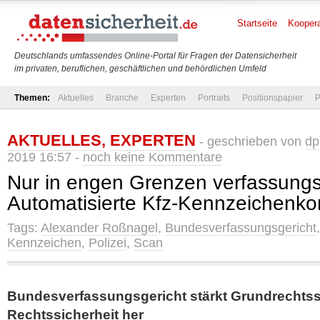
Startseite
Koopera
Deutschlands umfassendes Online-Portal für Fragen der Datensicherheit
im privaten, beruflichen, geschäftlichen und behördlichen Umfeld
Themen:
Aktuelles
Branche
Experten
Portraits
Positionspapier
P
AKTUELLES
,
EXPERTEN
- geschrieben von
dp
2019 16:57 -
noch keine Kommentare
Nur in engen Grenzen verfassung
Automatisierte Kfz-Kennzeichenkon
Tags:
Alexander Roßnagel
,
Bundesverfassungsgericht
Kennzeichen
,
Polizei
,
Scan
Bundesverfassungsgericht stärkt Grundrechtssc
Rechtssicherheit her