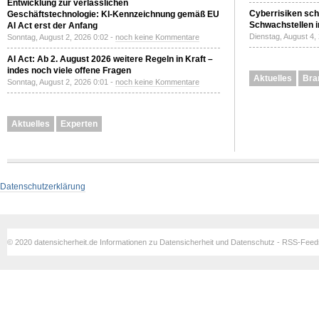
Entwicklung zur verlässlichen
Cyberrisiken sch
Geschäftstechnologie: KI-Kennzeichnung gemäß EU
Schwachstellen i
AI Act erst der Anfang
Dienstag, August 4,
Sonntag, August 2, 2026 0:02 -
noch keine Kommentare
AI Act: Ab 2. August 2026 weitere Regeln in Kraft –
indes noch viele offene Fragen
Aktuelles
Bra
Sonntag, August 2, 2026 0:01 -
noch keine Kommentare
Aktuelles
Experten
Datenschutzerklärung
© 2020 datensicherheit.de Informationen zu Datensicherheit und Datenschutz - RSS-Fee