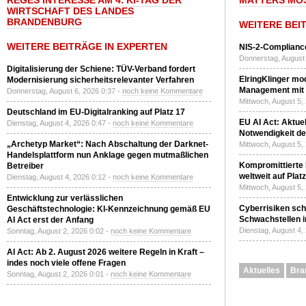
REGES INTERESSE AM 4. KI-TAG DER
MATTERS MO
WIRTSCHAFT DES LANDES
BRANDENBURG
WEITERE BEI
WEITERE BEITRÄGE IN EXPERTEN
NIS-2-Compliance
Donnerstag, August 
Digitalisierung der Schiene: TÜV-Verband fordert
ElringKlinger mod
Modernisierung sicherheitsrelevanter Verfahren
Management mit 
Donnerstag, August 6, 2026 0:37 -
noch keine Kommentare
Mittwoch, August 5,
Deutschland im EU-Digitalranking auf Platz 17
EU AI Act: Aktuel
Dienstag, August 4, 2026 0:47 -
noch keine Kommentare
Notwendigkeit de
„Archetyp Market“: Nach Abschaltung der Darknet-
Mittwoch, August 5,
Handelsplattform nun Anklage gegen mutmaßlichen
Kompromittierte
Betreiber
weltweit auf Plat
Dienstag, August 4, 2026 0:12 -
noch keine Kommentare
Mittwoch, August 5,
Entwicklung zur verlässlichen
Cyberrisiken sch
Geschäftstechnologie: KI-Kennzeichnung gemäß EU
Schwachstellen i
AI Act erst der Anfang
Dienstag, August 4,
Sonntag, August 2, 2026 0:02 -
noch keine Kommentare
AI Act: Ab 2. August 2026 weitere Regeln in Kraft –
indes noch viele offene Fragen
Aktuelles
Bra
Sonntag, August 2, 2026 0:01 -
noch keine Kommentare