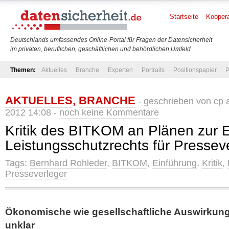
Startseite
Koopera
Deutschlands umfassendes Online-Portal für Fragen der Datensicherheit
im privaten, beruflichen, geschäftlichen und behördlichen Umfeld
Themen:
Aktuelles
Branche
Experten
Portraits
Positionspapier
P
AKTUELLES
,
BRANCHE
- geschrieben von
cp
a
2012 14:08 -
noch keine Kommentare
Kritik des BITKOM an Plänen zur 
Leistungsschutzrechts für Pressev
Tags:
Bernhard Rohleder
,
BITKOM
,
Einführung
,
Kritik
,
Presseverleger
Ökonomische wie gesellschaftliche Auswirkunge
unklar