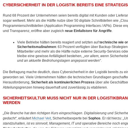
CYBERSICHERHEIT IN DER LOGISTIK BEREITS EINE STRATEG
Rund 68 Prozent der Unternehmen seien bereits digital mit Kunden oder Liefera
sogar weltweit. Mehr als die Hälfte nutze über 50 digitale Schnittstellen wie „Clo
Programmierschnittstellen (Application Programming Interfaces / APIs). Diese en
und Transparenz, eröffne aber zugleich
neue Einfallstore für Angriffe
.
Viele Betriebe hätten bereits reagiert und setzten auf
technische wie o
Sicherheitsmaßnahmen
: 63 Prozent verfügten über Backup-Strategien
Mitarbeiter und mehr als die Hälfte nutze externe Security-Services
bleibe eine gewisse Anfälligkeit bestehen,
„vor allem, wenn Sicherheits
und an aktuelle Bedrohungslagen angepasst werden“
.
Die Befragung mache deutlich, dass Cybersicherheit in der Logistik bereits zu 
geworden sei. Viele Unternehmen hätten die technischen Grundlagen geschaffen
Herausforderung,
Sicherheit als kontinuierlichen Prozess
über alle Geschäfts
Abteilungsgrenzen hinweg dauerhaft und zuverlässig zu etablieren.
SICHERHEITSKULTUR MUSS NICHT NUR IN DER LOGISTIKBRA
WERDEN
„Die Branche hat den richtigen Kurs eingeschlagen. Digitalisierung und Sich
gedacht“
, erläutert
Michael Veit
, Sicherheitsexperte bei
Sophos
. Er rät hierzu:
„Um
standzuhalten, ist es sinnvoll, Management, IT und operative Bereiche noch eng