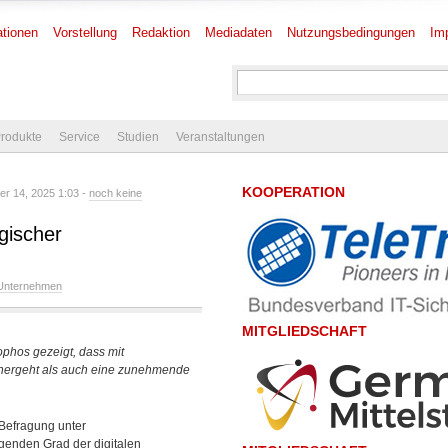
tionen
Vorstellung
Redaktion
Mediadaten
Nutzungsbedingungen
Im
rodukte
Service
Studien
Veranstaltungen
KOOPERATION
r 14, 2025 1:03 -
noch keine
egischer
Unternehmen
MITGLIEDSCHAFT
ophos gezeigt, dass mit
nhergeht als auch eine zunehmende
Befragung unter
igenden Grad der digitalen