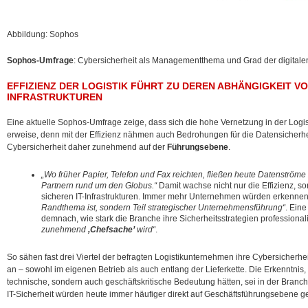
Abbildung: Sophos
Sophos-Umfrage
: Cybersicherheit als Managementthema und Grad der digitale
EFFIZIENZ DER LOGISTIK FÜHRT ZU DEREN ABHÄNGIGKEIT VO
INFRASTRUKTUREN
Eine aktuelle Sophos-Umfrage zeige, dass sich die hohe Vernetzung in der Logi
erweise, denn mit der Effizienz nähmen auch Bedrohungen für die Datensicherhe
Cybersicherheit daher zunehmend auf der
Führungsebene
.
„Wo früher Papier, Telefon und Fax reichten, fließen heute Datenströ
Partnern rund um den Globus.“
Damit wachse nicht nur die Effizienz, s
sicheren IT-Infrastrukturen. Immer mehr Unternehmen würden erkenne
Randthema ist, sondern Teil strategischer Unternehmensführung“
. Ein
demnach, wie stark die Branche ihre Sicherheitsstrategien professionali
zunehmend
,Chefsache’
wird“
.
So sähen fast drei Viertel der befragten Logistikunternehmen ihre Cybersicherhe
an – sowohl im eigenen Betrieb als auch entlang der Lieferkette. Die Erkenntni
technische, sondern auch geschäftskritische Bedeutung hätten, sei in der Bra
IT-Sicherheit würden heute immer häufiger direkt auf Geschäftsführungsebene ge