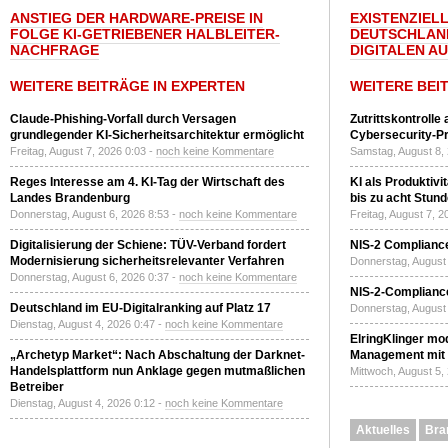
ANSTIEG DER HARDWARE-PREISE IN
EXISTENZIELL
FOLGE KI-GETRIEBENER HALBLEITER-
DEUTSCHLAN
NACHFRAGE
DIGITALEN A
WEITERE BEITRÄGE IN EXPERTEN
WEITERE BEI
Claude-Phishing-Vorfall durch Versagen
Zutrittskontrolle
grundlegender KI-Sicherheitsarchitektur ermöglicht
Cybersecurity-Pri
Freitag, August 7, 2026 0:03 -
noch keine Kommentare
Samstag, August 8,
Reges Interesse am 4. KI-Tag der Wirtschaft des
KI als Produktivi
Landes Brandenburg
bis zu acht Stun
Donnerstag, August 6, 2026 8:53 -
noch keine Kommentare
Freitag, August 7, 
Digitalisierung der Schiene: TÜV-Verband fordert
NIS-2 Compliance
Modernisierung sicherheitsrelevanter Verfahren
Donnerstag, August 
Donnerstag, August 6, 2026 0:37 -
noch keine Kommentare
NIS-2-Compliance
Deutschland im EU-Digitalranking auf Platz 17
Donnerstag, August 
Dienstag, August 4, 2026 0:47 -
noch keine Kommentare
ElringKlinger mod
„Archetyp Market“: Nach Abschaltung der Darknet-
Management mit 
Handelsplattform nun Anklage gegen mutmaßlichen
Mittwoch, August 5,
Betreiber
Dienstag, August 4, 2026 0:12 -
noch keine Kommentare
Aktuelles
Bra