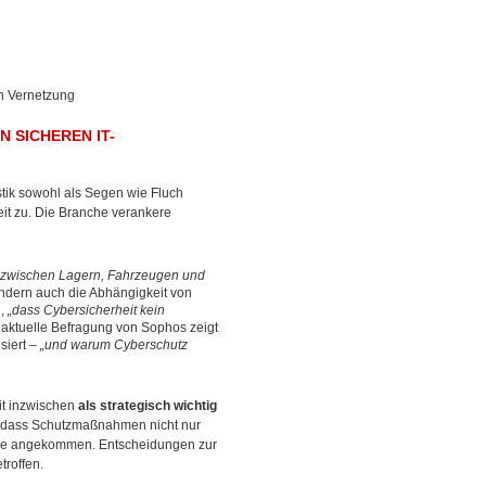
n Vernetzung
N SICHEREN IT-
stik sowohl als Segen wie Fluch
it zu. Die Branche verankere
me zwischen Lagern, Fahrzeugen und
ondern auch die Abhängigkeit von
n,
„dass Cybersicherheit kein
e aktuelle Befragung von Sophos zeigt
siert –
„und warum Cyberschutz
it inzwischen
als strategisch wichtig
s, dass Schutzmaßnahmen nicht nur
nche angekommen. Entscheidungen zur
troffen.