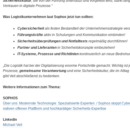
Sicherheitskultur
, die von der Führung unterstützt und vorgelebt wird, stärkt langf
Vertrauen in digitale Prozesse.“
Was Logistikunternehmen laut Sophos jetzt tun sollten:
Cybersicherheit
als festen Bestandteil der Unternehmensstrategie ver
Führungskräfte
aktiv in Schulungen und Kommunikation einbinden!
Sicherheitsüberprüfungen und Notfalltests
regelmäßig durchführen!
Partner und Lieferanten
in Sicherheitskonzepte einbeziehen!
IT-Systeme, Prozesse und Richtlinien
kontinuierlich an neue Bedroh
„Die Logistik hat bei der Digitalisierung enorme Fortschritte gemacht. Wichtig ist 
Prozesse,
gemeinsame Verantwortung
und eine Sicherheitskultur, die im Alltag
gibt Veit abschließend zu bedenken.
Weitere Informationen zum Thema:
SOPHOS
Über uns: Modernste Technologie. Spezialisierte Experten. / Sophos stoppt Cybera
nativen offenen Plattform und hochkarätiger Sicherheits-Expertise
Linkedin
Michael Veit