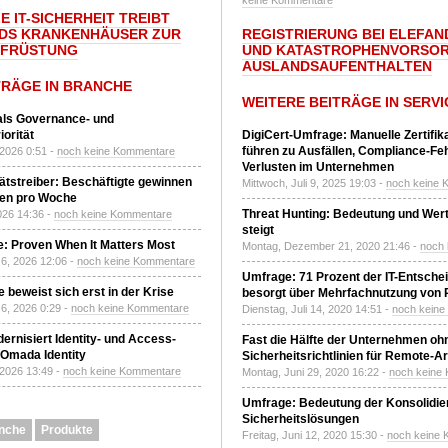
keine Kommentare
E IT-SICHERHEIT TREIBT
DS KRANKENHÄUSER ZUR
REGISTRIERUNG BEI ELEFAND
UFRÜSTUNG
UND KATASTROPHENVORSOR
AUSLANDSAUFENTHALTEN
TRÄGE IN BRANCHE
WEITERE BEITRÄGE IN SERVI
 als Governance- und
orität
DigiCert-Umfrage: Manuelle Zertifi
führen zu Ausfällen, Compliance-Fe
 2026 0:51 -
noch keine Kommentare
Verlusten im Unternehmen
tätstreiber: Beschäftigte gewinnen
Mittwoch, Juli 9, 2025 19:03 -
noch keine 
den pro Woche
Threat Hunting: Bedeutung und Wer
2026 14:36 -
noch keine Kommentare
steigt
: Proven When It Matters Most
Montag, Dezember 21, 2020 21:46 -
noch
6, 2026 12:06 -
noch keine Kommentare
Umfrage: 71 Prozent der IT-Entsche
 beweist sich erst in der Krise
besorgt über Mehrfachnutzung von
6, 2026 0:29 -
noch keine Kommentare
Dienstag, Juli 14, 2020 14:51 -
noch kein
ernisiert Identity- und Access-
Fast die Hälfte der Unternehmen oh
Omada Identity
Sicherheitsrichtlinien für Remote-Ar
 2026 13:49 -
noch keine Kommentare
Montag, Juni 29, 2020 16:22 -
noch keine
Umfrage: Bedeutung der Konsolidier
Sicherheitslösungen
nche
Produkte
Freitag, Juni 12, 2020 15:30 -
noch keine