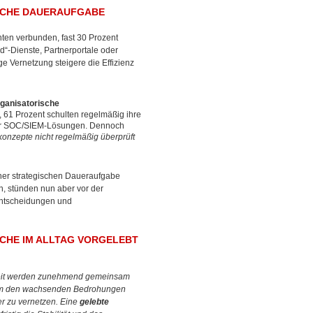
ISCHE DAUERAUFGABE
nten verbunden, fast 30 Prozent
ud“-Dienste, Partnerportale oder
ge Vernetzung steigere die Effizienz
rganisatorische
, 61 Prozent schulten regelmäßig ihre
 oder SOC/SIEM-Lösungen. Dennoch
konzepte nicht regelmäßig überprüft
einer strategischen Daueraufgabe
, stünden nun aber vor der
entscheidungen und
NCHE IM ALLTAG VORGELEBT
erheit werden zunehmend gemeinsam
 den wachsenden Bedrohungen
er zu vernetzen. Eine
gelebte