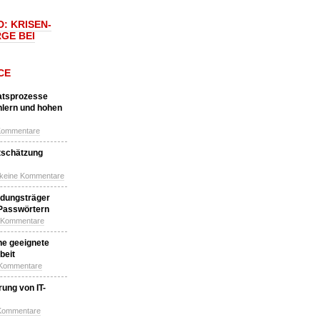
: KRISEN-
GE BEI
CE
katsprozesse
hlern und hohen
Kommentare
tschätzung
 keine Kommentare
idungsträger
 Passwörtern
e Kommentare
ne geeignete
beit
 Kommentare
ung von IT-
 Kommentare