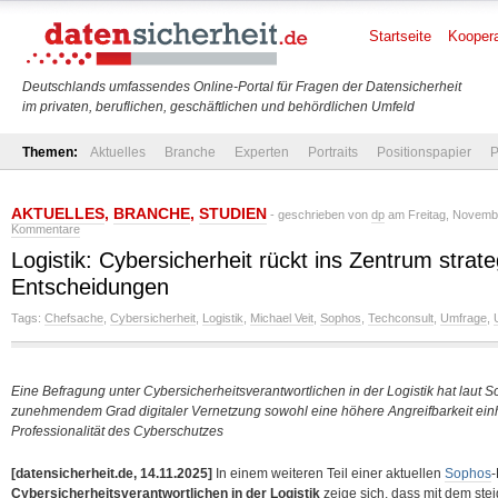
Startseite
Koopera
Deutschlands umfassendes Online-Portal für Fragen der Datensicherheit
im privaten, beruflichen, geschäftlichen und behördlichen Umfeld
Themen:
Aktuelles
Branche
Experten
Portraits
Positionspapier
P
AKTUELLES
,
BRANCHE
,
STUDIEN
- geschrieben von
dp
am Freitag, Novembe
Kommentare
Logistik: Cybersicherheit rückt ins Zentrum strat
Entscheidungen
Tags:
Chefsache
,
Cybersicherheit
,
Logistik
,
Michael Veit
,
Sophos
,
Techconsult
,
Umfrage
,
Eine Befragung unter Cybersicherheitsverantwortlichen in der Logistik hat laut S
zunehmendem Grad digitaler Vernetzung sowohl eine höhere Angreifbarkeit ei
Professionalität des Cyberschutzes
[datensicherheit.de, 14.11.2025]
In einem weiteren Teil einer aktuellen
Sophos
-
Cybersicherheitsverantwortlichen in der Logistik
zeige sich, dass mit dem ste