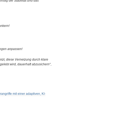
ristig die Stabilität und das
ankern!
ungen anpassen!
jetzt, diese Vernetzung durch klare
 gelebt wird, dauerhaft abzusichern“
,
ngriffe mit einer adaptiven, KI-