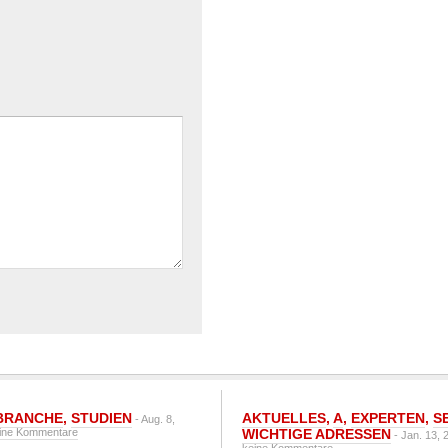
BRANCHE
,
STUDIEN
AKTUELLES
,
A
,
EXPERTEN
,
S
- Aug. 8,
ine Kommentare
WICHTIGE ADRESSEN
- Jan. 13, 