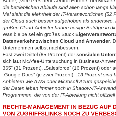
Bauer, „Vice President Central Europe“ bei McAfee
die betrieblichen Abläufe sind allen schon lange k
Mal sieht die Mehrheit der IT-Verantwortlichen (52 
der Cloud auch besser aufgehoben als anderswo. 
großen Cloud-Anbieter haben riesige Beträge in die 
Was bleibe sei ein großes Stück
Eigenverantwort
Datenverkehr zwischen Cloud und Anwender
. 
Unternehmen selbst nachbessern.
Fast zwei Drittel (65 Prozent) der
sensiblen Unte
sich laut McAfee-Untersuchung in Business-Anwen
365“ (31 Prozent), „Salesforce“ (16 Prozent) oder 
„Google Docs“ (je zwei Prozent).
„13 Prozent sind 
Anbietern wie AWS oder Microsoft Azure gespeiche
der Daten leben immer noch in Shadow-IT-Anwend
Programmen, die von der IT-Abteilung nicht offiziell
RECHTE-MANAGEMENT IN BEZUG AUF 
VON ZUGRIFFSLINKS NOCH ZU VERBE