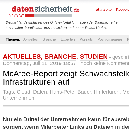
Startseite
Koopera
Deutschlands umfassendes Online-Portal für Fragen der Datensicherheit
im privaten, beruflichen, geschäftlichen und behördlichen Umfeld
Themen:
Aktuelles
Branche
Experten
Portraits
Positionspapier
P
AKTUELLES
,
BRANCHE
,
STUDIEN
- geschr
Donnerstag, Juli 11, 2019 18:57 -
noch keine Komment
McAfee-Report zeigt Schwachstelle
Infrastrukturen auf
Tags:
Cloud
,
Daten
,
Hans-Peter Bauer
,
Hintertüren
,
Mc
Unternehmen
Nur ein Drittel der Unternehmen kann für ausre
sorgen, wenn Mitarbeiter Links zu Dateien in d