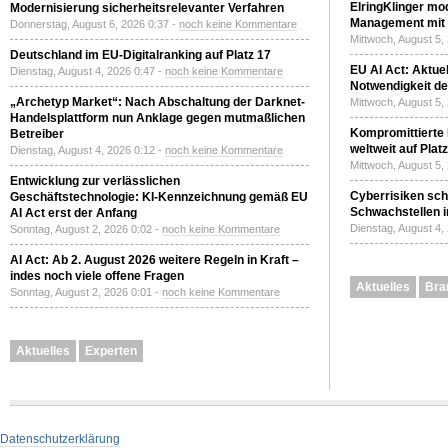
ElringKlinger mod
Modernisierung sicherheitsrelevanter Verfahren
Management mit 
Donnerstag, August 6, 2026 0:37 -
noch keine Kommentare
Mittwoch, August 5,
Deutschland im EU-Digitalranking auf Platz 17
EU AI Act: Aktuel
Dienstag, August 4, 2026 0:47 -
noch keine Kommentare
Notwendigkeit de
„Archetyp Market“: Nach Abschaltung der Darknet-
Mittwoch, August 5,
Handelsplattform nun Anklage gegen mutmaßlichen
Kompromittierte
Betreiber
weltweit auf Plat
Dienstag, August 4, 2026 0:12 -
noch keine Kommentare
Mittwoch, August 5,
Entwicklung zur verlässlichen
Cyberrisiken sch
Geschäftstechnologie: KI-Kennzeichnung gemäß EU
Schwachstellen i
AI Act erst der Anfang
Dienstag, August 4,
Sonntag, August 2, 2026 0:02 -
noch keine Kommentare
AI Act: Ab 2. August 2026 weitere Regeln in Kraft –
indes noch viele offene Fragen
Aktuelles
Bra
Sonntag, August 2, 2026 0:01 -
noch keine Kommentare
Aktuelles
Experten
Datenschutzerklärung