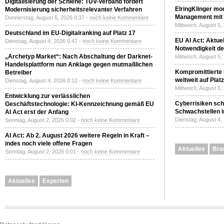
Digitalisierung der Schiene: TÜV-Verband fordert
ElringKlinger mod
Modernisierung sicherheitsrelevanter Verfahren
Management mit 
Donnerstag, August 6, 2026 0:37 -
noch keine Kommentare
Mittwoch, August 5,
Deutschland im EU-Digitalranking auf Platz 17
EU AI Act: Aktuel
Dienstag, August 4, 2026 0:47 -
noch keine Kommentare
Notwendigkeit de
„Archetyp Market“: Nach Abschaltung der Darknet-
Mittwoch, August 5,
Handelsplattform nun Anklage gegen mutmaßlichen
Kompromittierte
Betreiber
weltweit auf Plat
Dienstag, August 4, 2026 0:12 -
noch keine Kommentare
Mittwoch, August 5,
Entwicklung zur verlässlichen
Cyberrisiken sch
Geschäftstechnologie: KI-Kennzeichnung gemäß EU
Schwachstellen i
AI Act erst der Anfang
Dienstag, August 4,
Sonntag, August 2, 2026 0:02 -
noch keine Kommentare
AI Act: Ab 2. August 2026 weitere Regeln in Kraft –
indes noch viele offene Fragen
Aktuelles
Bra
Sonntag, August 2, 2026 0:01 -
noch keine Kommentare
Aktuelles
Experten