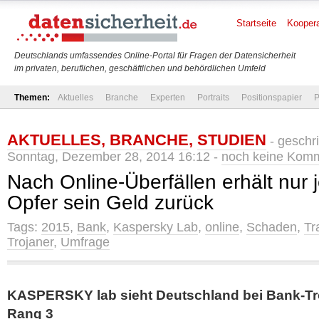
Startseite
Koopera
Deutschlands umfassendes Online-Portal für Fragen der Datensicherheit
im privaten, beruflichen, geschäftlichen und behördlichen Umfeld
Themen:
Aktuelles
Branche
Experten
Portraits
Positionspapier
P
AKTUELLES
,
BRANCHE
,
STUDIEN
- geschr
Sonntag, Dezember 28, 2014 16:12 -
noch keine Kom
Nach Online-Überfällen erhält nur 
Opfer sein Geld zurück
Tags:
2015
,
Bank
,
Kaspersky Lab
,
online
,
Schaden
,
Tr
Trojaner
,
Umfrage
KASPERSKY lab sieht Deutschland bei Bank-Tro
Rang 3