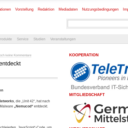
tionen
Vorstellung
Redaktion
Mediadaten
Nutzungsbedingungen
Im
rodukte
Service
Studien
Veranstaltungen
KOOPERATION
och keine Kommentare
entdeckt
en
MITGLIEDSCHAFT
 Networks
, die „Unit 42“, hat nach
r-Malware
„Nemucod“
entdeckt.
schleierten „JavaScript“-Code, um