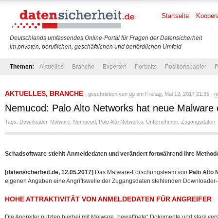
Startseite
Koopera
Deutschlands umfassendes Online-Portal für Fragen der Datensicherheit
im privaten, beruflichen, geschäftlichen und behördlichen Umfeld
Themen:
Aktuelles
Branche
Experten
Portraits
Positionspapier
P
AKTUELLES
,
BRANCHE
- geschrieben von
dp
am Freitag, Mai 12, 2017 21:35 -
n
Nemucod: Palo Alto Networks hat neue Malware 
Tags:
Downloader
,
Malware
,
Nemucod
,
Palo Alto Networks
,
Unternehmen
,
Zugangsdaten
Schadsoftware stiehlt Anmeldedaten und verändert fortwährend ihre Method
[datensicherheit.de, 12.05.2017]
Das Malware-Forschungsteam von
Palo Alto
eigenen Angaben eine Angriffswelle der Zugangsdaten stehlenden Downloade
HOHE ATTRAKTIVITÄT VON ANMELDEDATEN FÜR ANGREIFER
Die Angreifer nutzten hierbei mit Malware „bewaffnete“ Dokumente und stark ver