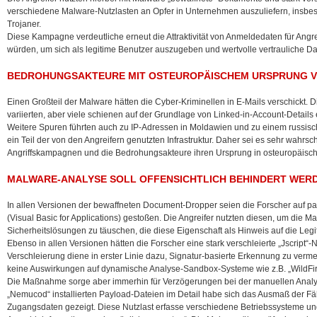
verschiedene Malware-Nutzlasten an Opfer in Unternehmen auszuliefern, insbes
Trojaner.
Diese Kampagne verdeutliche erneut die Attraktivität von Anmeldedaten für Angre
würden, um sich als legitime Benutzer auszugeben und wertvolle vertrauliche D
BEDROHUNGSAKTEURE MIT OSTEUROPÄISCHEM URSPRUNG 
Einen Großteil der Malware hätten die Cyber-Kriminellen in E-Mails verschickt.
variierten, aber viele schienen auf der Grundlage von Linked-in-Account-Details e
Weitere Spuren führten auch zu IP-Adressen in Moldawien und zu einem russisch
ein Teil der von den Angreifern genutzten Infrastruktur. Daher sei es sehr wahrsc
Angriffskampagnen und die Bedrohungsakteure ihren Ursprung in osteuropäisch
MALWARE-ANALYSE SOLL OFFENSICHTLICH BEHINDERT WER
In allen Versionen der bewaffneten Document-Dropper seien die Forscher auf 
(Visual Basic for Applications) gestoßen. Die Angreifer nutzten diesen, um die
Sicherheitslösungen zu täuschen, die diese Eigenschaft als Hinweis auf die Leg
Ebenso in allen Versionen hätten die Forscher eine stark verschleierte „Jscript“-
Verschleierung diene in erster Linie dazu, Signatur-basierte Erkennung zu verm
keine Auswirkungen auf dynamische Analyse-Sandbox-Systeme wie z.B. „WildFir
Die Maßnahme sorge aber immerhin für Verzögerungen bei der manuellen Analys
„Nemucod“ installierten Payload-Dateien im Detail habe sich das Ausmaß der F
Zugangsdaten gezeigt. Diese Nutzlast erfasse verschiedene Betriebssysteme u