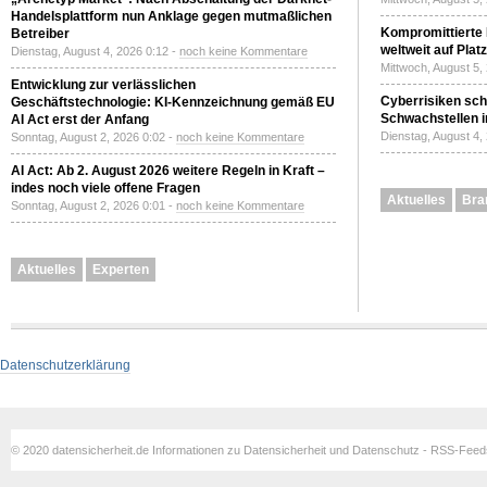
Handelsplattform nun Anklage gegen mutmaßlichen
Kompromittierte
Betreiber
weltweit auf Plat
Dienstag, August 4, 2026 0:12 -
noch keine Kommentare
Mittwoch, August 5,
Entwicklung zur verlässlichen
Cyberrisiken sch
Geschäftstechnologie: KI-Kennzeichnung gemäß EU
Schwachstellen i
AI Act erst der Anfang
Dienstag, August 4,
Sonntag, August 2, 2026 0:02 -
noch keine Kommentare
AI Act: Ab 2. August 2026 weitere Regeln in Kraft –
indes noch viele offene Fragen
Aktuelles
Bra
Sonntag, August 2, 2026 0:01 -
noch keine Kommentare
Aktuelles
Experten
Datenschutzerklärung
© 2020 datensicherheit.de Informationen zu Datensicherheit und Datenschutz - RSS-Fee