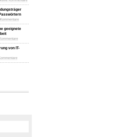
 keine Kommentare
idungsträger
 Passwörtern
e Kommentare
ne geeignete
beit
 Kommentare
ung von IT-
 Kommentare