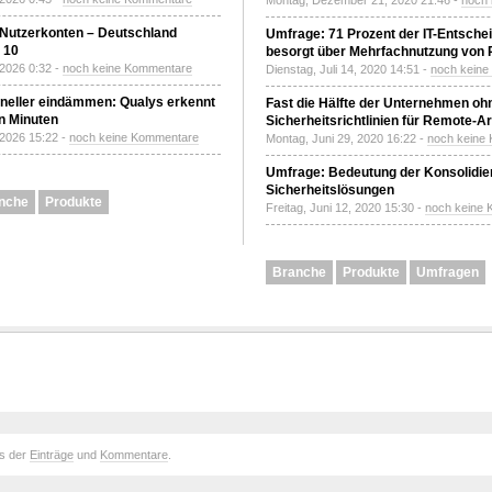
Montag, Dezember 21, 2020 21:46 -
noch
 Nutzerkonten – Deutschland
Umfrage: 71 Prozent der IT-Entsche
z 10
besorgt über Mehrfachnutzung von
 2026 0:32 -
noch keine Kommentare
Dienstag, Juli 14, 2020 14:51 -
noch kein
neller eindämmen: Qualys erkennt
Fast die Hälfte der Unternehmen oh
n Minuten
Sicherheitsrichtlinien für Remote-Ar
 2026 15:22 -
noch keine Kommentare
Montag, Juni 29, 2020 16:22 -
noch keine
Umfrage: Bedeutung der Konsolidier
Sicherheitslösungen
nche
Produkte
Freitag, Juni 12, 2020 15:30 -
noch keine
Branche
Produkte
Umfragen
ds der
Einträge
und
Kommentare
.