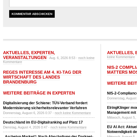
AKTUELLES
,
EXPERTEN
,
AKTUELLES
,
VERANSTALTUNGEN
keine Kommentare
- Aug. 6, 2026 8:53 -
noch keine
Kommentare
NIS-2 COMPL
REGES INTERESSE AM 4. KI-TAG DER
MATTERS MO
WIRTSCHAFT DES LANDES
BRANDENBURG
WEITERE BEI
WEITERE BEITRÄGE IN EXPERTEN
NIS-2-Compliance
Donnerstag, August 
Digitalisierung der Schiene: TÜV-Verband fordert
ElringKlinger mod
Modernisierung sicherheitsrelevanter Verfahren
Management mit 
Donnerstag, August 6, 2026 0:37 -
noch keine Kommentare
Mittwoch, August 5,
Deutschland im EU-Digitalranking auf Platz 17
EU AI Act: Aktuel
Dienstag, August 4, 2026 0:47 -
noch keine Kommentare
Notwendigkeit de
„Archetyp Market“: Nach Abschaltung der Darknet-
Mittwoch, August 5,