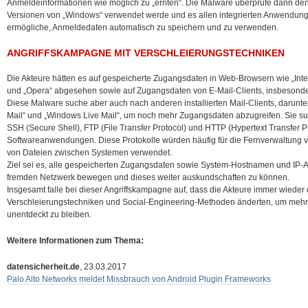
Anmeldeinformationen wie möglich zu „ernten“. Die Malware überprüfe dann den 
Versionen von „Windows“ verwendet werde und es allen integrierten Anwendung
ermögliche, Anmeldedaten automatisch zu speichern und zu verwenden.
ANGRIFFSKAMPAGNE MIT VERSCHLEIERUNGSTECHNIKEN
Die Akteure hätten es auf gespeicherte Zugangsdaten in Web-Browsern wie „Inter
und „Opera“ abgesehen sowie auf Zugangsdaten von E-Mail-Clients, insbesonder
Diese Malware suche aber auch nach anderen installierten Mail-Clients, darunte
Mail“ und „Windows Live Mail“, um noch mehr Zugangsdaten abzugreifen. Sie s
SSH (Secure Shell), FTP (File Transfer Protocol) und HTTP (Hypertext Transfer
Softwareanwendungen. Diese Protokolle würden häufig für die Fernverwaltung
von Dateien zwischen Systemen verwendet.
Ziel sei es, alle gespeicherten Zugangsdaten sowie System-Hostnamen und IP-A
fremden Netzwerk bewegen und dieses weiter auskundschaften zu können.
Insgesamt falle bei dieser Angriffskampagne auf, dass die Akteure immer wieder
Verschleierungstechniken und Social-Engineering-Methoden änderten, um mehr 
unentdeckt zu bleiben.
Weitere Informationen zum Thema:
datensicherheit.de
, 23.03.2017
Palo Alto Networks meldet Missbrauch von Android Plugin Frameworks