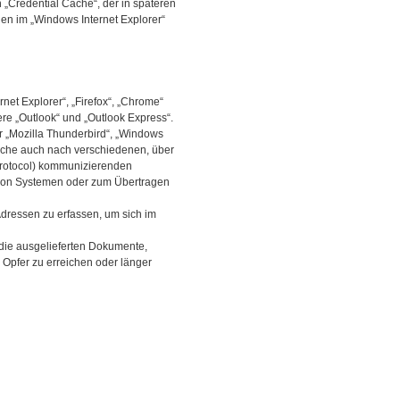
„Credential Cache“, der in späteren
en im „Windows Internet Explorer“
net Explorer“, „Firefox“, „Chrome“
e „Outlook“ und „Outlook Express“.
r „Mozilla Thunderbird“, „Windows
uche auch nach verschiedenen, über
 Protocol) kommunizierenden
 von Systemen oder zum Übertragen
dressen zu erfassen, um sich im
 die ausgelieferten Dokumente,
Opfer zu erreichen oder länger