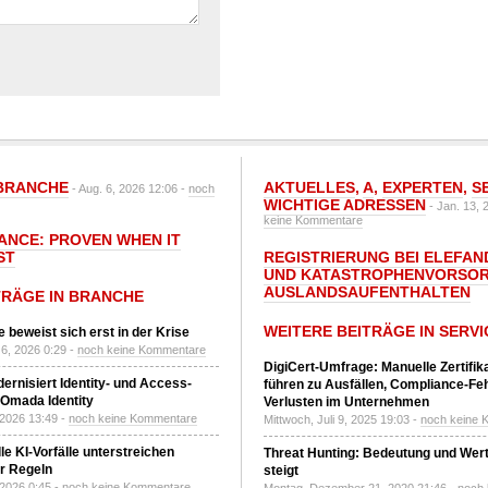
BRANCHE
AKTUELLES
,
A
,
EXPERTEN
,
S
- Aug. 6, 2026 12:06 -
noch
WICHTIGE ADRESSEN
- Jan. 13, 
keine Kommentare
IANCE: PROVEN WHEN IT
ST
REGISTRIERUNG BEI ELEFAND
UND KATASTROPHENVORSOR
AUSLANDSAUFENTHALTEN
TRÄGE IN BRANCHE
WEITERE BEITRÄGE IN SERVI
 beweist sich erst in der Krise
6, 2026 0:29 -
noch keine Kommentare
DigiCert-Umfrage: Manuelle Zertifi
ernisiert Identity- und Access-
führen zu Ausfällen, Compliance-Fe
Omada Identity
Verlusten im Unternehmen
 2026 13:49 -
noch keine Kommentare
Mittwoch, Juli 9, 2025 19:03 -
noch keine 
le KI-Vorfälle unterstreichen
Threat Hunting: Bedeutung und Wer
r Regeln
steigt
 2026 0:45 -
noch keine Kommentare