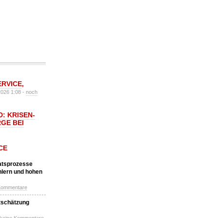
ERVICE
,
2026 1:08 -
noch
: KRISEN-
GE BEI
CE
katsprozesse
hlern und hohen
Kommentare
tschätzung