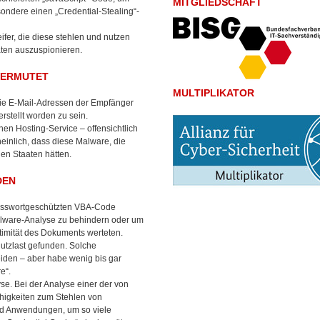
MITGLIEDSCHAFT
ondere einen „Credential-Stealing“-
ifer, die diese stehlen und nutzen
aten auszuspionieren.
VERMUTET
MULTIPLIKATOR
 Die E-Mail-Adressen der Empfänger
rstellt worden zu sein.
en Hosting-Service – offensichtlich
heinlich, dass diese Malware, die
en Staaten hätten.
DEN
passwortgeschützten VBA-Code
 Malware-Analyse zu behindern oder um
itimität des Dokuments werteten.
Nutzlast gefunden. Solche
eiden – aber habe wenig bis gar
e“.
e. Bei der Analyse einer der von
ähigkeiten zum Stehlen von
nd Anwendungen, um so viele