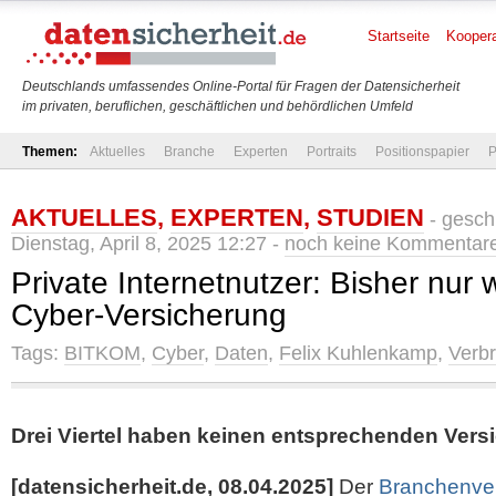
Startseite
Koopera
Deutschlands umfassendes Online-Portal für Fragen der Datensicherheit
im privaten, beruflichen, geschäftlichen und behördlichen Umfeld
Themen:
Aktuelles
Branche
Experten
Portraits
Positionspapier
P
AKTUELLES
,
EXPERTEN
,
STUDIEN
- gesch
Dienstag, April 8, 2025 12:27 -
noch keine Kommentar
Private Internetnutzer: Bisher nur 
Cyber-Versicherung
Tags:
BITKOM
,
Cyber
,
Daten
,
Felix Kuhlenkamp
,
Verb
Drei Viertel haben keinen entsprechenden Ver
[datensicherheit.de, 08.04.2025]
Der
Branchenver