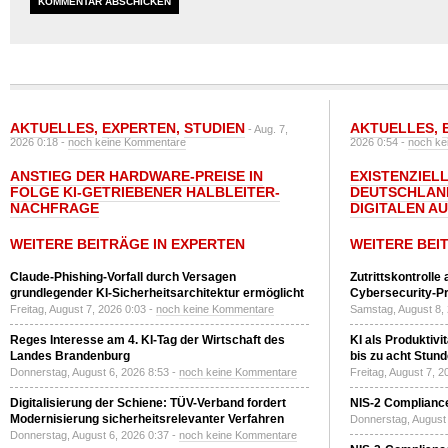
AKTUELLES
,
EXPERTEN
,
STUDIEN
AKTUELLES
,
- Aug. 7,
2026 0:18 -
noch keine Kommentare
2026 0:54 -
noch ke
ANSTIEG DER HARDWARE-PREISE IN
EXISTENZIELL
FOLGE KI-GETRIEBENER HALBLEITER-
DEUTSCHLAN
NACHFRAGE
DIGITALEN A
WEITERE BEITRÄGE IN EXPERTEN
WEITERE BEI
Claude-Phishing-Vorfall durch Versagen
Zutrittskontrolle
grundlegender KI-Sicherheitsarchitektur ermöglicht
Cybersecurity-Pri
Freitag, August 7, 2026 0:03 -
noch keine Kommentare
Samstag, August 8,
Reges Interesse am 4. KI-Tag der Wirtschaft des
KI als Produktivi
Landes Brandenburg
bis zu acht Stun
Donnerstag, August 6, 2026 8:53 -
noch keine Kommentare
Freitag, August 7, 
Digitalisierung der Schiene: TÜV-Verband fordert
NIS-2 Compliance
Modernisierung sicherheitsrelevanter Verfahren
Donnerstag, August 
Donnerstag, August 6, 2026 0:37 -
noch keine Kommentare