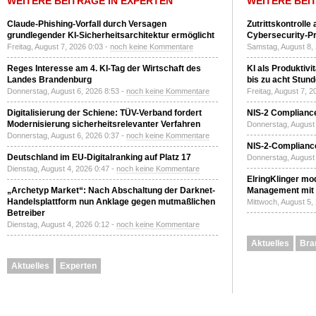
WEITERE BEITRÄGE IN EXPERTEN
WEITERE BEI
Claude-Phishing-Vorfall durch Versagen
Zutrittskontrolle
grundlegender KI-Sicherheitsarchitektur ermöglicht
Cybersecurity-Pri
Freitag, August 7, 2026 0:03 -
noch keine Kommentare
Samstag, August 8,
Reges Interesse am 4. KI-Tag der Wirtschaft des
KI als Produktivi
Landes Brandenburg
bis zu acht Stun
Donnerstag, August 6, 2026 8:53 -
noch keine Kommentare
Freitag, August 7, 
Digitalisierung der Schiene: TÜV-Verband fordert
NIS-2 Compliance
Modernisierung sicherheitsrelevanter Verfahren
Donnerstag, August 
Donnerstag, August 6, 2026 0:37 -
noch keine Kommentare
NIS-2-Compliance
Deutschland im EU-Digitalranking auf Platz 17
Donnerstag, August 
Dienstag, August 4, 2026 0:47 -
noch keine Kommentare
ElringKlinger mod
„Archetyp Market“: Nach Abschaltung der Darknet-
Management mit 
Handelsplattform nun Anklage gegen mutmaßlichen
Mittwoch, August 5,
Betreiber
Dienstag, August 4, 2026 0:12 -
noch keine Kommentare
Aktuelles
Bra
Aktuelles
Experten