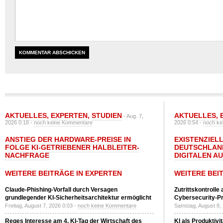
AKTUELLES
,
EXPERTEN
,
STUDIEN
AKTUELLES
,
- Aug. 7,
2026 0:18 -
noch keine Kommentare
2026 0:54 -
noch ke
ANSTIEG DER HARDWARE-PREISE IN
EXISTENZIELL
FOLGE KI-GETRIEBENER HALBLEITER-
DEUTSCHLAN
NACHFRAGE
DIGITALEN A
WEITERE BEITRÄGE IN EXPERTEN
WEITERE BEI
Claude-Phishing-Vorfall durch Versagen
Zutrittskontrolle
grundlegender KI-Sicherheitsarchitektur ermöglicht
Cybersecurity-Pri
Freitag, August 7, 2026 0:03 -
noch keine Kommentare
Samstag, August 8,
Reges Interesse am 4. KI-Tag der Wirtschaft des
KI als Produktivi