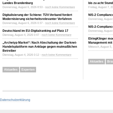
Landes Brandenburg
bis zu acht Stun
Donnerstag, August 6, 2026 8:53 -
noch keine Kommentare
Freitag, August 7, 
Digitalisierung der Schiene: TÜV-Verband fordert
NIS-2 Compliance
Modernisierung sicherheitsrelevanter Verfahren
Donnerstag, August 
Donnerstag, August 6, 2026 0:37 -
noch keine Kommentare
NIS-2-Compliance
Deutschland im EU-Digitalranking auf Platz 17
Donnerstag, August 
Dienstag, August 4, 2026 0:47 -
noch keine Kommentare
ElringKlinger mod
„Archetyp Market“: Nach Abschaltung der Darknet-
Management mit 
Handelsplattform nun Anklage gegen mutmaßlichen
Mittwoch, August 5,
Betreiber
Dienstag, August 4, 2026 0:12 -
noch keine Kommentare
Aktuelles
Bra
Aktuelles
Experten
Datenschutzerklärung