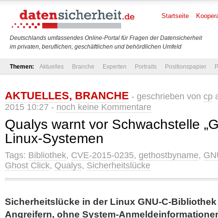
Startseite
Koopera
Deutschlands umfassendes Online-Portal für Fragen der Datensicherheit
im privaten, beruflichen, geschäftlichen und behördlichen Umfeld
Themen:
Aktuelles
Branche
Experten
Portraits
Positionspapier
P
AKTUELLES
,
BRANCHE
- geschrieben von
cp
a
2015 10:27 -
noch keine Kommentare
Qualys warnt vor Schwachstelle „
Linux-Systemen
Tags:
Bibliothek
,
CVE-2015-0235
,
gethostbyname
,
GN
Ghost Click
,
Qualys
,
Sicherheitslücke
Sicherheitslücke in der Linux GNU-C-Bibliothek
Angreifern, ohne System-Anmeldeinformationen 