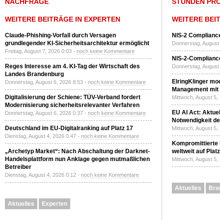
NACHFRAGE
STUNDEN PR
WEITERE BEITRÄGE IN EXPERTEN
WEITERE BEI
Claude-Phishing-Vorfall durch Versagen
NIS-2 Compliance
grundlegender KI-Sicherheitsarchitektur ermöglicht
Donnerstag, August 
Freitag, August 7, 2026 0:03 -
noch keine Kommentare
NIS-2-Compliance
Reges Interesse am 4. KI-Tag der Wirtschaft des
Donnerstag, August 
Landes Brandenburg
ElringKlinger mod
Donnerstag, August 6, 2026 8:53 -
noch keine Kommentare
Management mit 
Digitalisierung der Schiene: TÜV-Verband fordert
Mittwoch, August 5,
Modernisierung sicherheitsrelevanter Verfahren
EU AI Act: Aktuel
Donnerstag, August 6, 2026 0:37 -
noch keine Kommentare
Notwendigkeit de
Deutschland im EU-Digitalranking auf Platz 17
Mittwoch, August 5,
Dienstag, August 4, 2026 0:47 -
noch keine Kommentare
Kompromittierte
„Archetyp Market“: Nach Abschaltung der Darknet-
weltweit auf Plat
Handelsplattform nun Anklage gegen mutmaßlichen
Mittwoch, August 5,
Betreiber
Dienstag, August 4, 2026 0:12 -
noch keine Kommentare
Aktuelles
Bra
Aktuelles
Experten