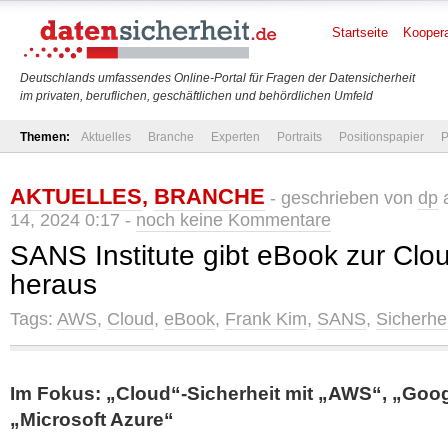
Startseite
Koopera
Deutschlands umfassendes Online-Portal für Fragen der Datensicherheit
im privaten, beruflichen, geschäftlichen und behördlichen Umfeld
Themen:
Aktuelles
Branche
Experten
Portraits
Positionspapier
P
AKTUELLES
,
BRANCHE
- geschrieben von
dp
a
14, 2024 0:17 -
noch keine Kommentare
SANS Institute gibt eBook zur Clou
heraus
Tags:
AWS
,
Cloud
,
eBook
,
Frank Kim
,
SANS
,
Sicherhei
Im Fokus: „Cloud“-Sicherheit mit „AWS“, „Goo
„Microsoft Azure“