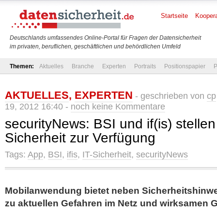
Startseite
Koopera
Deutschlands umfassendes Online-Portal für Fragen der Datensicherheit
im privaten, beruflichen, geschäftlichen und behördlichen Umfeld
Themen:
Aktuelles
Branche
Experten
Portraits
Positionspapier
P
AKTUELLES
,
EXPERTEN
- geschrieben von
cp
19, 2012 16:40 -
noch keine Kommentare
securityNews: BSI und if(is) stellen
Sicherheit zur Verfügung
Tags:
App
,
BSI
,
ifis
,
IT-Sicherheit
,
securityNews
Mobilanwendung bietet neben Sicherheitshinwe
zu aktuellen Gefahren im Netz und wirksame