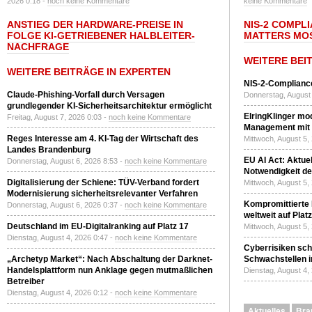
2026 0:18 -
noch keine Kommentare
keine Kommentare
ANSTIEG DER HARDWARE-PREISE IN
NIS-2 COMPL
FOLGE KI-GETRIEBENER HALBLEITER-
MATTERS MO
NACHFRAGE
WEITERE BEI
WEITERE BEITRÄGE IN EXPERTEN
NIS-2-Compliance
Claude-Phishing-Vorfall durch Versagen
Donnerstag, August 
grundlegender KI-Sicherheitsarchitektur ermöglicht
ElringKlinger mod
Freitag, August 7, 2026 0:03 -
noch keine Kommentare
Management mit 
Reges Interesse am 4. KI-Tag der Wirtschaft des
Mittwoch, August 5,
Landes Brandenburg
EU AI Act: Aktuel
Donnerstag, August 6, 2026 8:53 -
noch keine Kommentare
Notwendigkeit de
Digitalisierung der Schiene: TÜV-Verband fordert
Mittwoch, August 5,
Modernisierung sicherheitsrelevanter Verfahren
Kompromittierte
Donnerstag, August 6, 2026 0:37 -
noch keine Kommentare
weltweit auf Plat
Deutschland im EU-Digitalranking auf Platz 17
Mittwoch, August 5,
Dienstag, August 4, 2026 0:47 -
noch keine Kommentare
Cyberrisiken sch
„Archetyp Market“: Nach Abschaltung der Darknet-
Schwachstellen i
Handelsplattform nun Anklage gegen mutmaßlichen
Dienstag, August 4,
Betreiber
Dienstag, August 4, 2026 0:12 -
noch keine Kommentare
Aktuelles
Bra