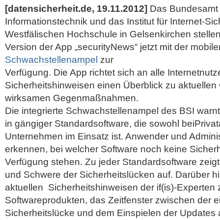
[datensicherheit.de, 19.11.2012]
Das Bundesamt fü
Informations­technik und das Institut für Internet-Sic
Westfälischen Hochschule in Gelsen­kirchen stellen 
Version der App „securityNews“ jetzt mit der mobil
Schwachstellenampel
zur
Verfügung. Die App richtet sich an alle Internetnut
Sicherheitshinweisen einen Überblick zu aktuellen
wirksamen Gegenmaß­nahmen.
Die integrierte Schwachstellenampel des BSI warnt
in gängiger Standard­software, die sowohl beiPriv
Unternehmen im Einsatz ist.
Anwender und Adminis
erkennen, bei welcher Software noch keine Sicher
Verfügung stehen. Zu jeder Standardsoftware zeigt
und Schwere der Sicherheitslücken auf. Darüber hin
aktuellen Sicherheits­hinweisen der if(is)-Experten
Softwareprodukten, das Zeitfenster zwischen der e
Sicherheits­lücke und dem Einspielen der Updates