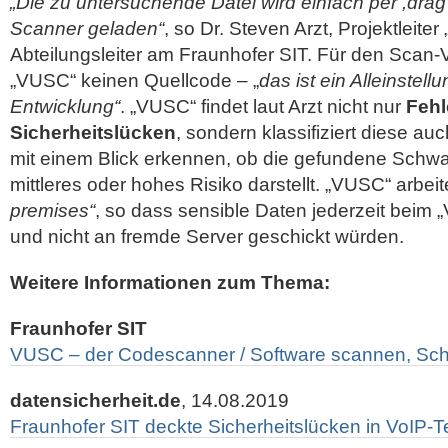
„Die zu untersuchende Datei wird einfach per ,drag
Scanner geladen“
, so Dr. Steven Arzt, Projektleite
Abteilungsleiter am Fraunhofer SIT. Für den Scan
„VUSC“ keinen Quellcode – „
das ist ein Alleinstel
Entwicklung“
. „VUSC“ findet laut Arzt nicht nur
Fehl
Sicherheitslücken
, sondern klassifiziert diese a
mit einem Blick erkennen, ob die gefundene Schwac
mittleres oder hohes Risiko darstellt. „VUSC“ arb
premises“
, so dass sensible Daten jederzeit beim
und nicht an fremde Server geschickt würden.
Weitere Informationen zum Thema:
Fraunhofer SIT
VUSC – der Codescanner / Software scannen, Sch
datensicherheit.de
, 14.08.2019
Fraunhofer SIT deckte Sicherheitslücken in VoIP-T