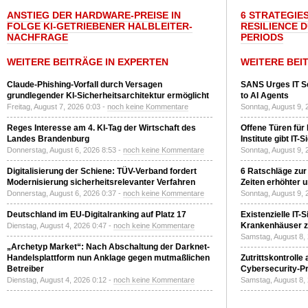
ANSTIEG DER HARDWARE-PREISE IN
6 STRATEGIE
FOLGE KI-GETRIEBENER HALBLEITER-
RESILIENCE 
NACHFRAGE
PERIODS
WEITERE BEITRÄGE IN EXPERTEN
WEITERE BEI
Claude-Phishing-Vorfall durch Versagen
SANS Urges IT S
grundlegender KI-Sicherheitsarchitektur ermöglicht
to AI Agents
Freitag, August 7, 2026 0:03 -
noch keine Kommentare
Sonntag, August 9, 
Reges Interesse am 4. KI-Tag der Wirtschaft des
Offene Türen für
Landes Brandenburg
Institute gibt I
Donnerstag, August 6, 2026 8:53 -
noch keine Kommentare
Sonntag, August 9, 
Digitalisierung der Schiene: TÜV-Verband fordert
6 Ratschläge zur
Modernisierung sicherheitsrelevanter Verfahren
Zeiten erhöhter 
Donnerstag, August 6, 2026 0:37 -
noch keine Kommentare
Sonntag, August 9, 
Deutschland im EU-Digitalranking auf Platz 17
Existenzielle IT-
Krankenhäuser zu
Dienstag, August 4, 2026 0:47 -
noch keine Kommentare
Samstag, August 8,
„Archetyp Market“: Nach Abschaltung der Darknet-
Handelsplattform nun Anklage gegen mutmaßlichen
Zutrittskontrolle
Betreiber
Cybersecurity-Pri
Dienstag, August 4, 2026 0:12 -
noch keine Kommentare
Samstag, August 8,