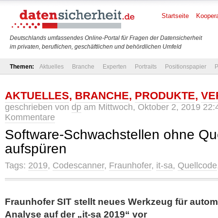
Startseite
Koopera
Deutschlands umfassendes Online-Portal für Fragen der Datensicherheit
im privaten, beruflichen, geschäftlichen und behördlichen Umfeld
Themen:
Aktuelles
Branche
Experten
Portraits
Positionspapier
P
AKTUELLES
,
BRANCHE
,
PRODUKTE
,
VE
geschrieben von
dp
am Mittwoch, Oktober 2, 2019 22:
Kommentare
Software-Schwachstellen ohne Qu
aufspüren
Tags:
2019
,
Codescanner
,
Fraunhofer
,
it-sa
,
Quellcode
Fraunhofer SIT stellt neues Werkzeug für automa
Analyse auf der „it-sa 2019“ vor