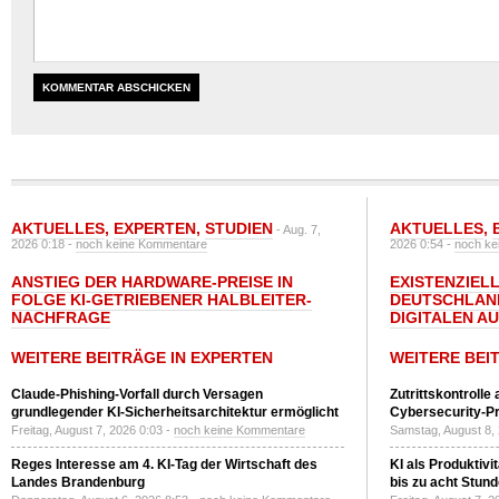
AKTUELLES
,
EXPERTEN
,
STUDIEN
AKTUELLES
,
- Aug. 7,
2026 0:18 -
noch keine Kommentare
2026 0:54 -
noch ke
ANSTIEG DER HARDWARE-PREISE IN
EXISTENZIELL
FOLGE KI-GETRIEBENER HALBLEITER-
DEUTSCHLAN
NACHFRAGE
DIGITALEN A
WEITERE BEITRÄGE IN EXPERTEN
WEITERE BEI
Claude-Phishing-Vorfall durch Versagen
Zutrittskontrolle
grundlegender KI-Sicherheitsarchitektur ermöglicht
Cybersecurity-Pri
Freitag, August 7, 2026 0:03 -
noch keine Kommentare
Samstag, August 8,
Reges Interesse am 4. KI-Tag der Wirtschaft des
KI als Produktivi
Landes Brandenburg
bis zu acht Stun