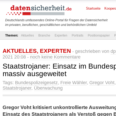
Startseite
Koopera
Deutschlands umfassendes Online-Portal für Fragen der Datensicherheit
im privaten, beruflichen, geschäftlichen und behördlichen Umfeld
Themen:
Aktuelles
Branche
Experten
Portraits
Positionspapier
P
AKTUELLES
,
EXPERTEN
- geschrieben von
dp
2021 20:08 -
noch keine Kommentare
Staatstrojaner: Einsatz im Bundesp
massiv ausgeweitet
Tags:
Bundespolizeigesetz
,
Freie Wähler
,
Gregor Voht
Staatstrojaner
,
Überwachung
Gregor Voht kritisiert unkontrollierte Ausweitu
Einsatz des Staatstrojaners als Verstoß gegen 