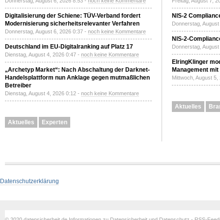
Donnerstag, August 6, 2026 8:53 -
noch keine Kommentare
Freitag, August 7, 
Digitalisierung der Schiene: TÜV-Verband fordert
NIS-2 Compliance
Modernisierung sicherheitsrelevanter Verfahren
Donnerstag, August 
Donnerstag, August 6, 2026 0:37 -
noch keine Kommentare
NIS-2-Compliance
Deutschland im EU-Digitalranking auf Platz 17
Donnerstag, August 
Dienstag, August 4, 2026 0:47 -
noch keine Kommentare
ElringKlinger mod
„Archetyp Market“: Nach Abschaltung der Darknet-
Management mit 
Handelsplattform nun Anklage gegen mutmaßlichen
Mittwoch, August 5,
Betreiber
Dienstag, August 4, 2026 0:12 -
noch keine Kommentare
Aktuelles
Bra
Aktuelles
Experten
Datenschutzerklärung
© 2020 datensicherheit.de Informationen zu Datensicherheit und Datenschutz - RSS-Fee