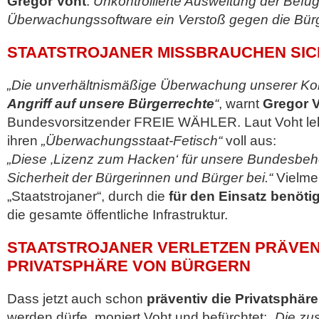
Gregor Voht
:
Unkontrollierte Ausweitung der Befu
Überwachungssoftware ein Verstoß gegen die Bürg
STAATSTROJANER MISSBRAUCHEN SI
„Die unverhältnismäßige Überwachung unserer Kom
Angriff auf unsere Bürgerrechte
“
, warnt
Gregor 
Bundesvorsitzender FREIE WÄHLER. Laut Voht le
ihren
„Überwachungsstaat-Fetisch“
voll aus:
„Diese ‚Lizenz zum Hacken‘ für unsere Bundesbehö
Sicherheit der Bürgerinnen und Bürger bei.“
Vielmeh
„Staatstrojaner“, durch die
für den Einsatz benöti
die gesamte öffentliche Infrastruktur.
STAATSTROJANER VERLETZEN PRÄVENT
PRIVATSPHÄRE VON BÜRGERN
Dass jetzt auch schon
präventiv die Privatsphäre
werden dürfe, moniert Voht und befürchtet:
„Die zu