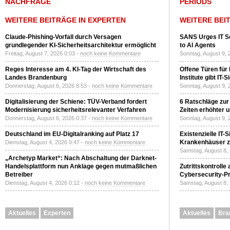
NACHFRAGE
PERIODS
WEITERE BEITRÄGE IN EXPERTEN
WEITERE BEI
Claude-Phishing-Vorfall durch Versagen
SANS Urges IT S
grundlegender KI-Sicherheitsarchitektur ermöglicht
to AI Agents
Freitag, August 7, 2026 0:03 -
noch keine Kommentare
Sonntag, August 9, 
Reges Interesse am 4. KI-Tag der Wirtschaft des
Offene Türen für
Landes Brandenburg
Institute gibt I
Donnerstag, August 6, 2026 8:53 -
noch keine Kommentare
Sonntag, August 9, 
Digitalisierung der Schiene: TÜV-Verband fordert
6 Ratschläge zur
Modernisierung sicherheitsrelevanter Verfahren
Zeiten erhöhter 
Donnerstag, August 6, 2026 0:37 -
noch keine Kommentare
Sonntag, August 9, 
Deutschland im EU-Digitalranking auf Platz 17
Existenzielle IT-
Krankenhäuser zu
Dienstag, August 4, 2026 0:47 -
noch keine Kommentare
Samstag, August 8,
„Archetyp Market“: Nach Abschaltung der Darknet-
Handelsplattform nun Anklage gegen mutmaßlichen
Zutrittskontrolle
Betreiber
Cybersecurity-Pri
Dienstag, August 4, 2026 0:12 -
noch keine Kommentare
Samstag, August 8,
Aktuelles
Experten
Aktuelles
Bra