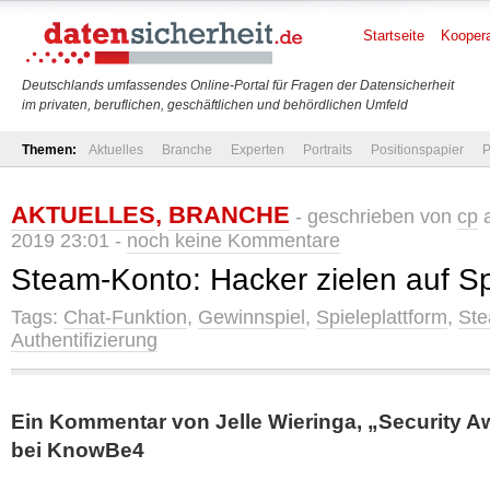
Startseite
Koopera
Deutschlands umfassendes Online-Portal für Fragen der Datensicherheit
im privaten, beruflichen, geschäftlichen und behördlichen Umfeld
Themen:
Aktuelles
Branche
Experten
Portraits
Positionspapier
P
AKTUELLES
,
BRANCHE
- geschrieben von
cp
a
2019 23:01 -
noch keine Kommentare
Steam-Konto: Hacker zielen auf Sp
Tags:
Chat-Funktion
,
Gewinnspiel
,
Spieleplattform
,
St
Authentifizierung
Ein Kommentar von Jelle Wieringa, „Security 
bei
KnowBe4