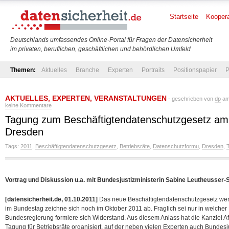
Startseite
Koopera
Deutschlands umfassendes Online-Portal für Fragen der Datensicherheit
im privaten, beruflichen, geschäftlichen und behördlichen Umfeld
Themen:
Aktuelles
Branche
Experten
Portraits
Positionspapier
P
AKTUELLES
,
EXPERTEN
,
VERANSTALTUNGEN
- geschrieben von
dp
am
keine Kommentare
Tagung zum Beschäftigtendatenschutzgesetz am 
Dresden
Tags:
2011
,
Beschäftigtendatenschutzgesetz
,
Betriebsräte
,
Datenschutzformu
,
Dresden
,
Vortrag und Diskussion u.a. mit Bundesjustizministerin Sabine Leutheusser
[datensicherheit.de, 01.10.2011]
Das neue Beschäftigtendatenschutzgesetz we
im Bundestag zeichne sich noch im Oktober 2011 ab. Fraglich sei nur in welche
Bundesregierung formiere sich Widerstand. Aus diesem Anlass hat die Kanzlei AfA
Tagung für Betriebsräte organisiert, auf der neben vielen Experten auch Bundesj