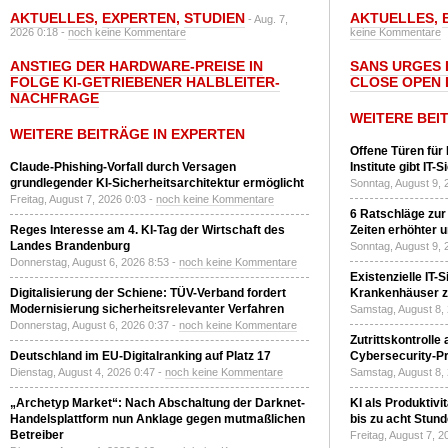
AKTUELLES
,
EXPERTEN
,
STUDIEN
AKTUELLES
,
- Aug. 7,
2026 0:18 -
noch keine Kommentare
keine Kommentare
ANSTIEG DER HARDWARE-PREISE IN
SANS URGES 
FOLGE KI-GETRIEBENER HALBLEITER-
CLOSE OPEN 
NACHFRAGE
WEITERE BEI
WEITERE BEITRÄGE IN EXPERTEN
Offene Türen für
Claude-Phishing-Vorfall durch Versagen
Institute gibt I
grundlegender KI-Sicherheitsarchitektur ermöglicht
Sonntag, August 9, 
Freitag, August 7, 2026 0:03 -
noch keine Kommentare
6 Ratschläge zur
Reges Interesse am 4. KI-Tag der Wirtschaft des
Zeiten erhöhter 
Landes Brandenburg
Sonntag, August 9, 
Donnerstag, August 6, 2026 8:53 -
noch keine Kommentare
Existenzielle IT-
Digitalisierung der Schiene: TÜV-Verband fordert
Krankenhäuser zu
Modernisierung sicherheitsrelevanter Verfahren
Samstag, August 8,
Donnerstag, August 6, 2026 0:37 -
noch keine Kommentare
Zutrittskontrolle
Deutschland im EU-Digitalranking auf Platz 17
Cybersecurity-Pri
Dienstag, August 4, 2026 0:47 -
noch keine Kommentare
Samstag, August 8,
„Archetyp Market“: Nach Abschaltung der Darknet-
KI als Produktivi
Handelsplattform nun Anklage gegen mutmaßlichen
bis zu acht Stun
Betreiber
Freitag, August 7, 