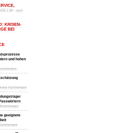
ERVICE
,
2026 1:08 -
noch
: KRISEN-
GE BEI
CE
katsprozesse
hlern und hohen
Kommentare
tschätzung
 keine Kommentare
idungsträger
 Passwörtern
e Kommentare
ne geeignete
beit
 Kommentare