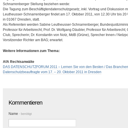
Schnarrenberger Stellung beziehen werde:
Die Tagung zum Beschäftigtendatenschutzgesetz, inkl. Vortrag und Diskussion mi
Leutheusser-Schnarrenberger findet am 17. Oktober 2011, von 12.30 Uhr bis 20 U
in 01067 Dresden, statt.
Als Referenten werden Sabine Leutheusser-Schnarrenberger, Bundesjustizministe
Professor für Arbeitsrecht; Prof. Dr. Wolfgang Däubler, Professor für Arbeitsrec
Club, Sprecherin;
Dr. Konstantin von Notz, MdB (Grüne), Sprecher Innen-/ Netzpol
Vorsitzender Richter am BAG; erwartet.
Weitere Informationen zum Thema:
AfA Rechtsanwälte
DAS DATENSCHUTZFORUM 2011 – Lernen Sie von den Besten / Das Branchentref
Datenschutzbeauftragte vom 17. – 20. Oktober 2011 in Dresden
Kommentieren
Name
- benötigt