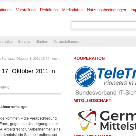
tionen
Vorstellung
Redaktion
Mediadaten
Nutzungsbedingungen
Im
rodukte
Service
Studien
Veranstaltungen
KOOPERATION
 Samstag, Oktober 1, 2011 15:24 -
noch
17. Oktober 2011 in
Tagung
MITGLIEDSCHAFT
-Schnarrenberger
rde kommen – die Verabschiedung
r Form; gegen die Überlegungen der
, Arbeitsrecht für Arbeitnehmer, eine
ustizministerin Sabine Leutheusser-