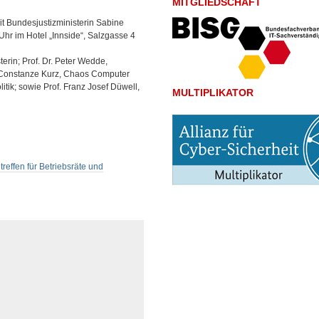
MITGLIEDSCHAFT
t Bundesjustizministerin Sabine
hr im Hotel „Innside“, Salzgasse 4
rin; Prof. Dr. Peter Wedde,
ht; Constanze Kurz, Chaos Computer
itik; sowie Prof. Franz Josef Düwell,
MULTIPLIKATOR
fen für Betriebsräte und