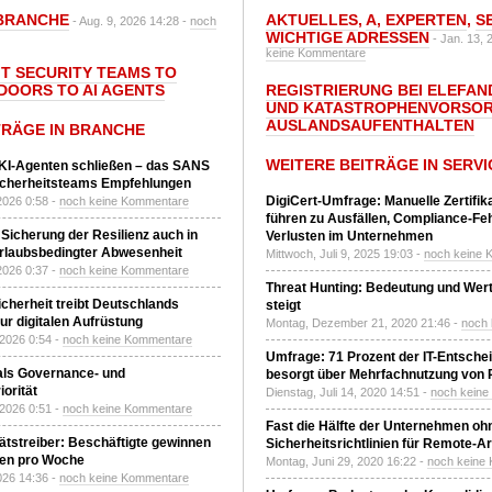
BRANCHE
AKTUELLES
,
A
,
EXPERTEN
,
S
- Aug. 9, 2026 14:28 -
noch
WICHTIGE ADRESSEN
- Jan. 13, 
keine Kommentare
IT SECURITY TEAMS TO
DOORS TO AI AGENTS
REGISTRIERUNG BEI ELEFAND
UND KATASTROPHENVORSOR
AUSLANDSAUFENTHALTEN
TRÄGE IN BRANCHE
WEITERE BEITRÄGE IN SERVI
 KI-Agenten schließen – das SANS
T-Sicherheitsteams Empfehlungen
DigiCert-Umfrage: Manuelle Zertifi
2026 0:58 -
noch keine Kommentare
führen zu Ausfällen, Compliance-Fe
 Sicherung der Resilienz auch in
Verlusten im Unternehmen
urlaubsbedingter Abwesenheit
Mittwoch, Juli 9, 2025 19:03 -
noch keine 
2026 0:37 -
noch keine Kommentare
Threat Hunting: Bedeutung und Wer
Sicherheit treibt Deutschlands
steigt
r digitalen Aufrüstung
Montag, Dezember 21, 2020 21:46 -
noch
 2026 0:54 -
noch keine Kommentare
Umfrage: 71 Prozent der IT-Entsche
 als Governance- und
besorgt über Mehrfachnutzung von
orität
Dienstag, Juli 14, 2020 14:51 -
noch kein
 2026 0:51 -
noch keine Kommentare
Fast die Hälfte der Unternehmen oh
tätstreiber: Beschäftigte gewinnen
Sicherheitsrichtlinien für Remote-Ar
den pro Woche
Montag, Juni 29, 2020 16:22 -
noch keine
2026 14:36 -
noch keine Kommentare