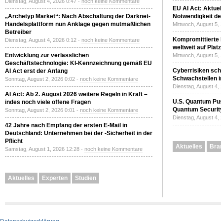
Dienstag, August 4, 2026 0:47 -
noch keine Kommentare
EU AI Act: Aktuel
„Archetyp Market“: Nach Abschaltung der Darknet-
Notwendigkeit de
Handelsplattform nun Anklage gegen mutmaßlichen
Mittwoch, August 5,
Betreiber
Kompromittierte
Dienstag, August 4, 2026 0:12 -
noch keine Kommentare
weltweit auf Plat
Entwicklung zur verlässlichen
Mittwoch, August 5,
Geschäftstechnologie: KI-Kennzeichnung gemäß EU
Cyberrisiken sch
AI Act erst der Anfang
Schwachstellen i
Sonntag, August 2, 2026 0:02 -
noch keine Kommentare
Dienstag, August 4,
AI Act: Ab 2. August 2026 weitere Regeln in Kraft –
U.S. Quantum Pus
indes noch viele offene Fragen
Quantum Securit
Sonntag, August 2, 2026 0:01 -
noch keine Kommentare
Dienstag, August 4,
42 Jahre nach Empfang der ersten E-Mail in
Deutschland: Unternehmen bei der -Sicherheit in der
Pflicht
Aktuelles
Bra
Samstag, August 1, 2026 12:28 -
noch keine Kommentare
Aktuelles
Experten
Studien