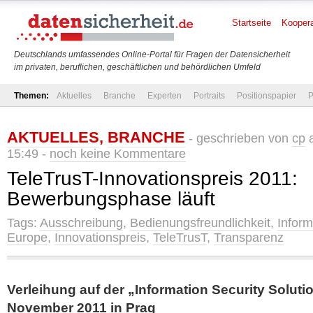
Startseite
Koopera
Deutschlands umfassendes Online-Portal für Fragen der Datensicherheit
im privaten, beruflichen, geschäftlichen und behördlichen Umfeld
Themen:
Aktuelles
Branche
Experten
Portraits
Positionspapier
P
AKTUELLES
,
BRANCHE
- geschrieben von
cp
a
15:49 -
noch keine Kommentare
TeleTrusT-Innovationspreis 2011:
Bewerbungsphase läuft
Tags:
Ausschreibung
,
Bedienungsfreundlichkeit
,
Inform
Europe
,
Innovationspreis
,
TeleTrusT
,
Transparenz
Verleihung auf der „Information Security Soluti
November 2011 in Prag