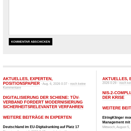
AKTUELLES
,
EXPERTEN
,
AKTUELLES
,
POSITIONSPAPIER
2026 0:29 -
noch ke
- Aug. 6, 2026 0:37 -
noch keine
Kommentare
NIS-2-COMPLI
DIGITALISIERUNG DER SCHIENE: TÜV-
DER KRISE
VERBAND FORDERT MODERNISIERUNG
SICHERHEITSRELEVANTER VERFAHREN
WEITERE BEI
WEITERE BEITRÄGE IN EXPERTEN
ElringKlinger mod
Management mit 
Deutschland im EU-Digitalranking auf Platz 17
Mittwoch, August 5,