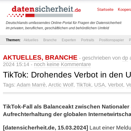
Startseite
Koopera
Deutschlands umfassendes Online-Portal für Fragen der Datensicherheit
im privaten, beruflichen, geschäftlichen und behördlichen Umfeld
Themen:
Aktuelles
Branche
Experten
Portraits
Positionspapier
P
AKTUELLES
,
BRANCHE
- geschrieben von
dp
a
2024 15:14 -
noch keine Kommentare
TikTok: Drohendes Verbot in den 
Tags:
Adam Marrè
,
Arctic Wolf
,
TikTok
,
USA
,
Verbot
,
V
TikTok-Fall als Balanceakt zwischen Nationaler
Aufrechterhaltung der globalen Internetwirtscha
[datensicherheit.de, 15.03.2024]
Laut einer Meldu