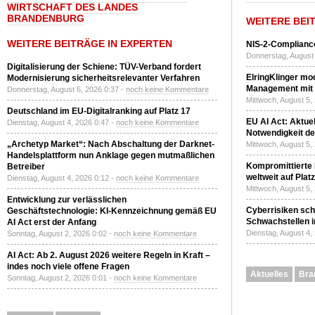
WIRTSCHAFT DES LANDES
BRANDENBURG
WEITERE BEI
WEITERE BEITRÄGE IN EXPERTEN
NIS-2-Compliance
Donnerstag, August 
Digitalisierung der Schiene: TÜV-Verband fordert
ElringKlinger mod
Modernisierung sicherheitsrelevanter Verfahren
Management mit 
Donnerstag, August 6, 2026 0:37 -
noch keine Kommentare
Mittwoch, August 5,
Deutschland im EU-Digitalranking auf Platz 17
EU AI Act: Aktuel
Dienstag, August 4, 2026 0:47 -
noch keine Kommentare
Notwendigkeit de
„Archetyp Market“: Nach Abschaltung der Darknet-
Mittwoch, August 5,
Handelsplattform nun Anklage gegen mutmaßlichen
Kompromittierte
Betreiber
weltweit auf Plat
Dienstag, August 4, 2026 0:12 -
noch keine Kommentare
Mittwoch, August 5,
Entwicklung zur verlässlichen
Cyberrisiken sch
Geschäftstechnologie: KI-Kennzeichnung gemäß EU
Schwachstellen i
AI Act erst der Anfang
Dienstag, August 4,
Sonntag, August 2, 2026 0:02 -
noch keine Kommentare
AI Act: Ab 2. August 2026 weitere Regeln in Kraft –
indes noch viele offene Fragen
Aktuelles
Bra
Sonntag, August 2, 2026 0:01 -
noch keine Kommentare