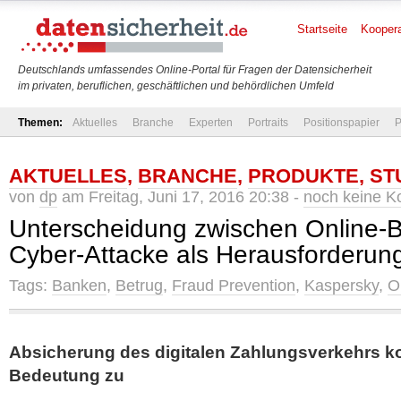
Startseite
Koopera
Deutschlands umfassendes Online-Portal für Fragen der Datensicherheit
im privaten, beruflichen, geschäftlichen und behördlichen Umfeld
Themen:
Aktuelles
Branche
Experten
Portraits
Positionspapier
P
AKTUELLES
,
BRANCHE
,
PRODUKTE
,
ST
von
dp
am Freitag, Juni 17, 2016 20:38 -
noch keine 
Unterscheidung zwischen Online-
Cyber-Attacke als Herausforderun
Tags:
Banken
,
Betrug
,
Fraud Prevention
,
Kaspersky
,
O
Absicherung des digitalen Zahlungsverkehrs 
Bedeutung zu