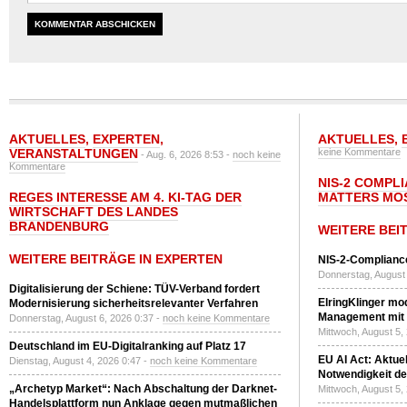
AKTUELLES
,
EXPERTEN
,
AKTUELLES
,
VERANSTALTUNGEN
keine Kommentare
- Aug. 6, 2026 8:53 -
noch keine
Kommentare
NIS-2 COMPL
REGES INTERESSE AM 4. KI-TAG DER
MATTERS MO
WIRTSCHAFT DES LANDES
BRANDENBURG
WEITERE BEI
WEITERE BEITRÄGE IN EXPERTEN
NIS-2-Compliance
Donnerstag, August 
Digitalisierung der Schiene: TÜV-Verband fordert
ElringKlinger mod
Modernisierung sicherheitsrelevanter Verfahren
Management mit 
Donnerstag, August 6, 2026 0:37 -
noch keine Kommentare
Mittwoch, August 5,
Deutschland im EU-Digitalranking auf Platz 17
EU AI Act: Aktuel
Dienstag, August 4, 2026 0:47 -
noch keine Kommentare
Notwendigkeit de
„Archetyp Market“: Nach Abschaltung der Darknet-
Mittwoch, August 5,
Handelsplattform nun Anklage gegen mutmaßlichen