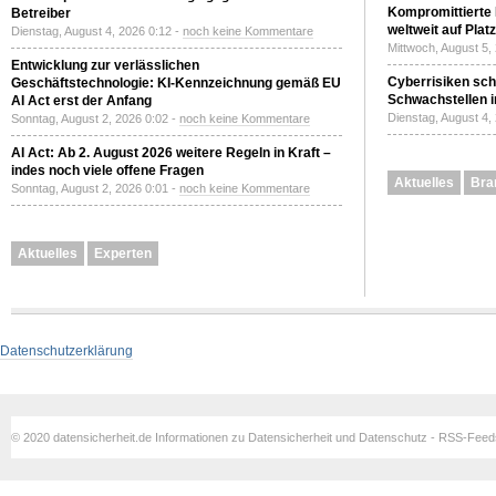
Kompromittierte
Betreiber
weltweit auf Plat
Dienstag, August 4, 2026 0:12 -
noch keine Kommentare
Mittwoch, August 5,
Entwicklung zur verlässlichen
Cyberrisiken sch
Geschäftstechnologie: KI-Kennzeichnung gemäß EU
Schwachstellen i
AI Act erst der Anfang
Dienstag, August 4,
Sonntag, August 2, 2026 0:02 -
noch keine Kommentare
AI Act: Ab 2. August 2026 weitere Regeln in Kraft –
indes noch viele offene Fragen
Aktuelles
Bra
Sonntag, August 2, 2026 0:01 -
noch keine Kommentare
Aktuelles
Experten
Datenschutzerklärung
© 2020 datensicherheit.de Informationen zu Datensicherheit und Datenschutz - RSS-Fee