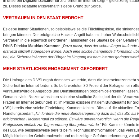
in unserem
Digitalen Zeitalter
für Sicherheit im Internet sorgt – gleichzeitig tra
zu. Dieses eklatante Missverhältnis gebe Grund zur Sorge.
VERTRAUEN IN DEN STAAT BEDROHT
Es gebe immer Situationen, so beispielsweise die Flüchtlingskrise, die sinkendes
bringen könnten. Der erfolgreiche Hacker-Angriff habe mit hoher Wahrscheinlic
Vertrauen in die eigentlich geforderten Fähigkeiten des Staates bei der Gefahr
DIVIS-Direktor
Matthias Kammer
:
„Dazu passt, dass der schon länger laufende 
erst jetzt offiziell zugegeben wurde. Auch eine solche mangelnde Information üb
bei, die Sicherheitsängste der Bürger im Umgang mit dem Internet geringer werd
MEHR STAATLICHES ENGAGEMENT GEFORDERT
Die Umfrage des DIVSI ergab demnach weiterhin, dass die Internetnutzer mehr s
Sicherheit im Internet fordern. So befürworteten 80 Prozent der Befragten ein offi
vertrauenswürdige Angebote und Dienstleistungen problemlos erkennen lassen.
Genauso viele Nutzer wünschten sich eine staatliche Stelle, bei der die Verantwor
Fragen im Internet gebündelt ist. Im Prinzip existiere mit dem
Bundesamt für Sich
(BSI) bereits eine solche Einrichtung. Kammer sieht mit Blick auf die aktuellen 
Handlungsbedarf:
„Ich fordere die neue Bundesregierung dazu auf, das BSI al
erfolgreichen Hackerangriff zu stärken. Es wäre unverantwortlich, wenn die Regi
Ereignisses einfach zur Tagesordnung übergehen würde.“
Für Kammer könnte in
des BSI, wie beispielsweise bereits beim Rechnungshof vorhanden, das Vertrau
Möglichkeiten der Gefahrenabwehr und rechtzeitiger Gefahrenerkennung, vor all