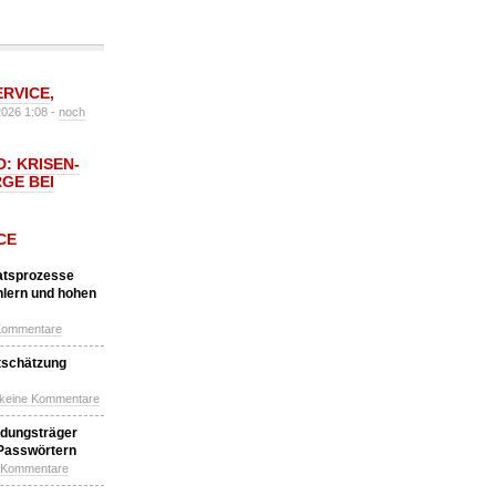
ERVICE
,
2026 1:08 -
noch
: KRISEN-
GE BEI
CE
katsprozesse
hlern und hohen
Kommentare
tschätzung
 keine Kommentare
idungsträger
 Passwörtern
e Kommentare