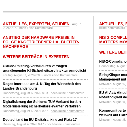
AKTUELLES
,
EXPERTEN
,
STUDIEN
AKTUELLES
,
- Aug. 7,
2026 0:18 -
noch keine Kommentare
keine Kommentare
ANSTIEG DER HARDWARE-PREISE IN
NIS-2 COMPL
FOLGE KI-GETRIEBENER HALBLEITER-
MATTERS MO
NACHFRAGE
WEITERE BEI
WEITERE BEITRÄGE IN EXPERTEN
NIS-2-Compliance
Claude-Phishing-Vorfall durch Versagen
Donnerstag, August 
grundlegender KI-Sicherheitsarchitektur ermöglicht
ElringKlinger mod
Freitag, August 7, 2026 0:03 -
noch keine Kommentare
Management mit 
Reges Interesse am 4. KI-Tag der Wirtschaft des
Mittwoch, August 5,
Landes Brandenburg
EU AI Act: Aktuel
Donnerstag, August 6, 2026 8:53 -
noch keine Kommentare
Notwendigkeit de
Digitalisierung der Schiene: TÜV-Verband fordert
Mittwoch, August 5,
Modernisierung sicherheitsrelevanter Verfahren
Kompromittierte
Donnerstag, August 6, 2026 0:37 -
noch keine Kommentare
weltweit auf Plat
Deutschland im EU-Digitalranking auf Platz 17
Mittwoch, August 5,
Dienstag, August 4, 2026 0:47 -
noch keine Kommentare