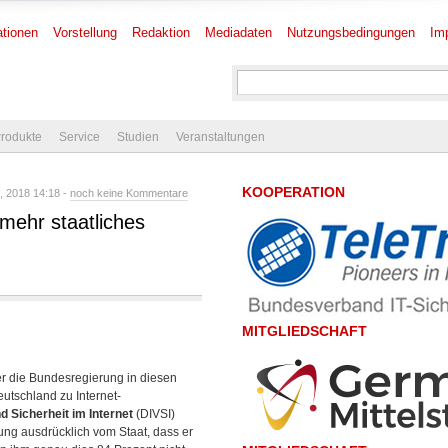
tionen
Vorstellung
Redaktion
Mediadaten
Nutzungsbedingungen
Im
rodukte
Service
Studien
Veranstaltungen
KOOPERATION
 2018 14:18 -
noch keine Kommentare
 mehr staatliches
MITGLIEDSCHAFT
er die Bundesregierung in diesen
eutschland zu Internet-
d Sicherheit im Internet
(DIVSI)
ng ausdrücklich vom Staat, dass er