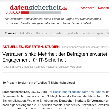
Startseite
Koopera
Deutschlands umfassendes Online-Portal für Fragen der Datensicherheit
im privaten, beruflichen, geschäftlichen und behördlichen Umfeld
Themen:
Aktuelles
Branche
Experten
Portraits
Positionspapier
P
AKTUELLES
,
EXPERTEN
,
STUDIEN
- geschrieben von
dp
am Montag, März 5,
Vertrauen sinkt: Mehrheit der Befragten erwartet
Engagement für IT-Sicherheit
Tags:
BSI
,
DIVSI
,
Matthias Kammer
,
Netzwerk
,
Umfrage
,
Vertrauen
80 Prozent fordern ein offizielles IT-Sicherheitssiegel
[datensicherheit.de, 05.03.2018]
Der
Hackerangriff auf das Netz des Bundes
, d
Tagen erschüttert, werfe auch ein Schlaglicht auf die Haltung der Menschen in D
Sicherheitsfragen. Wie eine Erhebung des
Deutschen Instituts für Vertrauen un
nach eigenen Angaben 2017 deutlich machte, erwarten 85 Prozent der Bevölkeru