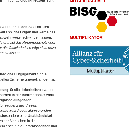
uten ihm genau dies 84 Prozent nicht
MITGLIEDSCHAFT
 Vertrauen in den Staat mit sich
hkeit ähnliche Folgen und werde das
MULTIPLIKATOR
enabwehr weiter schwinden lassen.
Angriff auf das Regierungsnetzwerk
er die Geschehnisse trägt nicht dazu
en zu lassen.“
taatliches Engagement für die
zielles Sicherheitssiegel, an dem sich
tung für alle sicherheitsrelevanten
erheit in der Informationstechnik
Ereignisse dringenden
s Konsequenz aus diesem
erung trotz dieses alarmierenden
sbesondere eine Unabhängigkeit
en der Menschen in die
em aber in die Entschlossenheit und