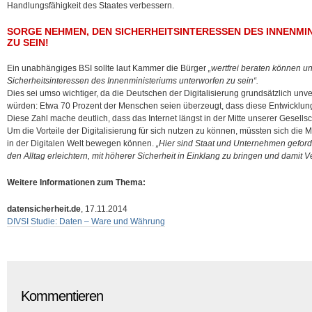
Handlungsfähigkeit des Staates verbessern.
SORGE NEHMEN, DEN SICHERHEITSINTERESSEN DES INNENM
ZU SEIN!
Ein unabhängiges BSI sollte laut Kammer die Bürger
„wertfrei beraten können 
Sicherheitsinteressen des Innenministeriums unterworfen zu sein“.
Dies sei umso wichtiger, da die Deutschen der Digitalisierung grundsätzlich un
würden: Etwa 70 Prozent der Menschen seien überzeugt, dass diese Entwicklung fü
Diese Zahl mache deutlich, dass das Internet längst in der Mitte unserer Gesell
Um die Vorteile der Digitalisierung für sich nutzen zu können, müssten sich di
in der Digitalen Welt bewegen können.
„Hier sind Staat und Unternehmen geforder
den Alltag erleichtern, mit höherer Sicherheit in Einklang zu bringen und damit V
Weitere Informationen zum Thema:
datensicherheit.de
, 17.11.2014
DIVSI Studie: Daten – Ware und Währung
Kommentieren