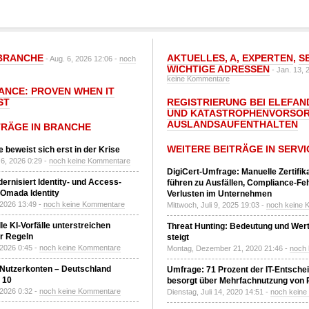
BRANCHE
AKTUELLES
,
A
,
EXPERTEN
,
S
- Aug. 6, 2026 12:06 -
noch
WICHTIGE ADRESSEN
- Jan. 13, 
keine Kommentare
IANCE: PROVEN WHEN IT
ST
REGISTRIERUNG BEI ELEFAND
UND KATASTROPHENVORSOR
AUSLANDSAUFENTHALTEN
TRÄGE IN BRANCHE
WEITERE BEITRÄGE IN SERVI
 beweist sich erst in der Krise
6, 2026 0:29 -
noch keine Kommentare
DigiCert-Umfrage: Manuelle Zertifi
ernisiert Identity- und Access-
führen zu Ausfällen, Compliance-Fe
Omada Identity
Verlusten im Unternehmen
 2026 13:49 -
noch keine Kommentare
Mittwoch, Juli 9, 2025 19:03 -
noch keine 
le KI-Vorfälle unterstreichen
Threat Hunting: Bedeutung und Wer
r Regeln
steigt
 2026 0:45 -
noch keine Kommentare
Montag, Dezember 21, 2020 21:46 -
noch
 Nutzerkonten – Deutschland
Umfrage: 71 Prozent der IT-Entsche
z 10
besorgt über Mehrfachnutzung von
 2026 0:32 -
noch keine Kommentare
Dienstag, Juli 14, 2020 14:51 -
noch kein