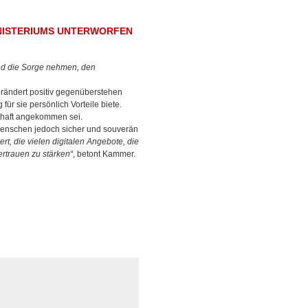
INISTERIUMS UNTERWORFEN
und die Sorge nehmen, den
verändert positiv gegenüberstehen
r sie persönlich Vorteile biete.
schaft angekommen sei.
e Menschen jedoch sicher und souverän
t, die vielen digitalen Angebote, die
ertrauen zu stärken“
, betont Kammer.