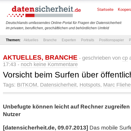
Startseite
Koopera
Deutschlands umfassendes Online-Portal für Fragen der Datensicherheit
im privaten, beruflichen, geschäftlichen und behördlichen Umfeld
Themen:
Aktuelles
Branche
Experten
Portraits
Positionspapier
P
AKTUELLES
,
BRANCHE
- geschrieben von
cp
a
17:43 -
noch keine Kommentare
Vorsicht beim Surfen über öffentli
Tags:
BITKOM
,
Datensicherheit
,
Hotspots
,
Marc Fliehe
Unbefugte können leicht auf Rechner zugreifen /
Nutzer
[datensicherheit.de, 09.07.2013]
Das mobile Surfe