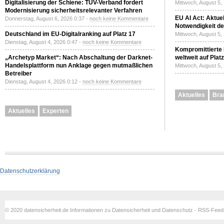
Digitalisierung der Schiene: TÜV-Verband fordert
Mittwoch, August 5,
Modernisierung sicherheitsrelevanter Verfahren
EU AI Act: Aktuel
Donnerstag, August 6, 2026 0:37 -
noch keine Kommentare
Notwendigkeit de
Deutschland im EU-Digitalranking auf Platz 17
Mittwoch, August 5,
Dienstag, August 4, 2026 0:47 -
noch keine Kommentare
Kompromittierte
„Archetyp Market“: Nach Abschaltung der Darknet-
weltweit auf Plat
Handelsplattform nun Anklage gegen mutmaßlichen
Mittwoch, August 5,
Betreiber
Dienstag, August 4, 2026 0:12 -
noch keine Kommentare
Aktuelles
Bra
Aktuelles
Experten
Datenschutzerklärung
© 2020 datensicherheit.de Informationen zu Datensicherheit und Datenschutz - RSS-Fee