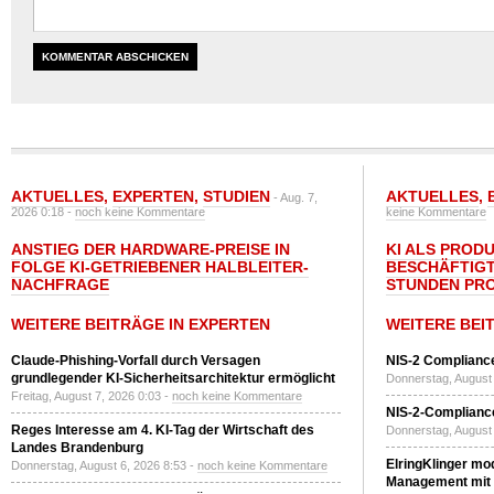
AKTUELLES
,
EXPERTEN
,
STUDIEN
AKTUELLES
,
- Aug. 7,
2026 0:18 -
noch keine Kommentare
keine Kommentare
ANSTIEG DER HARDWARE-PREISE IN
KI ALS PROD
FOLGE KI-GETRIEBENER HALBLEITER-
BESCHÄFTIGT
NACHFRAGE
STUNDEN PR
WEITERE BEITRÄGE IN EXPERTEN
WEITERE BEI
Claude-Phishing-Vorfall durch Versagen
NIS-2 Compliance
grundlegender KI-Sicherheitsarchitektur ermöglicht
Donnerstag, August 
Freitag, August 7, 2026 0:03 -
noch keine Kommentare
NIS-2-Compliance
Reges Interesse am 4. KI-Tag der Wirtschaft des
Donnerstag, August 
Landes Brandenburg
ElringKlinger mod
Donnerstag, August 6, 2026 8:53 -
noch keine Kommentare
Management mit 