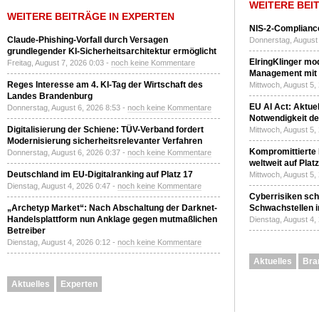
WEITERE BEI
WEITERE BEITRÄGE IN EXPERTEN
NIS-2-Compliance
Claude-Phishing-Vorfall durch Versagen
Donnerstag, August 
grundlegender KI-Sicherheitsarchitektur ermöglicht
ElringKlinger mod
Freitag, August 7, 2026 0:03 -
noch keine Kommentare
Management mit 
Reges Interesse am 4. KI-Tag der Wirtschaft des
Mittwoch, August 5,
Landes Brandenburg
EU AI Act: Aktuel
Donnerstag, August 6, 2026 8:53 -
noch keine Kommentare
Notwendigkeit de
Digitalisierung der Schiene: TÜV-Verband fordert
Mittwoch, August 5,
Modernisierung sicherheitsrelevanter Verfahren
Kompromittierte
Donnerstag, August 6, 2026 0:37 -
noch keine Kommentare
weltweit auf Plat
Deutschland im EU-Digitalranking auf Platz 17
Mittwoch, August 5,
Dienstag, August 4, 2026 0:47 -
noch keine Kommentare
Cyberrisiken sch
„Archetyp Market“: Nach Abschaltung der Darknet-
Schwachstellen i
Handelsplattform nun Anklage gegen mutmaßlichen
Dienstag, August 4,
Betreiber
Dienstag, August 4, 2026 0:12 -
noch keine Kommentare
Aktuelles
Bra
Aktuelles
Experten