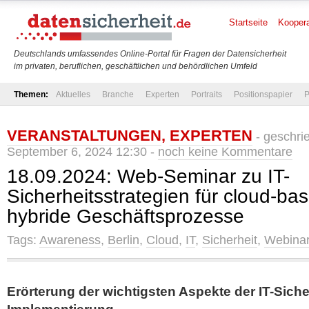
Startseite
Koopera
Deutschlands umfassendes Online-Portal für Fragen der Datensicherheit
im privaten, beruflichen, geschäftlichen und behördlichen Umfeld
Themen:
Aktuelles
Branche
Experten
Portraits
Positionspapier
P
VERANSTALTUNGEN
,
EXPERTEN
- geschri
September 6, 2024 12:30 -
noch keine Kommentare
18.09.2024: Web-Seminar zu IT-
Sicherheitsstrategien für cloud-bas
hybride Geschäftsprozesse
Tags:
Awareness
,
Berlin
,
Cloud
,
IT
,
Sicherheit
,
Webina
Erörterung der wichtigsten Aspekte der IT-Siche