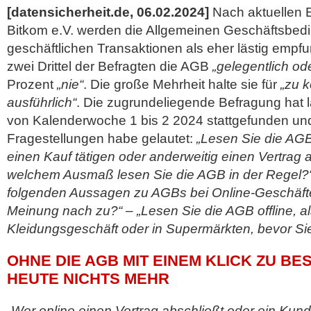
[datensicherheit.de, 06.02.2024]
Nach aktuellen 
Bitkom e.V. werden die Allgemeinen Geschäftsbed
geschäftlichen Transaktionen als eher lästig emp
zwei Drittel der Befragten die AGB
„gelegentlich ode
Prozent
„nie“
. Die große Mehrheit halte sie für
„zu k
ausführlich“
. Die zugrundeliegende Befragung hat l
von Kalenderwoche 1 bis 2 2024 stattgefunden un
Fragestellungen habe gelautet:
„Lesen Sie die AGB
einen Kauf tätigen oder anderweitig einen Vertrag 
welchem Ausmaß lesen Sie die AGB in der Regel?“ –
folgenden Aussagen zu AGBs bei Online-Geschäften
Meinung nach zu?“ – „Lesen Sie die AGB offline, al
Kleidungsgeschäft oder in Supermärkten, bevor Sie
OHNE DIE AGB MIT EINEM KLICK ZU BE
HEUTE NICHTS MEHR
„Wer online einen Vertrag abschließt oder ein Kun