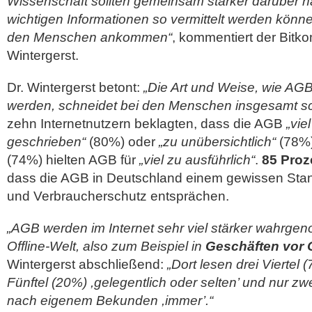
Wissenschaft sollten gemeinsam stärker darüber n
wichtigen Informationen so vermittelt werden können
den Menschen ankommen“
, kommentiert der Bitko
Wintergerst.
Dr. Wintergerst betont:
„Die Art und Weise, wie AGB
werden, schneidet bei den Menschen insgesamt sc
zehn Internetnutzern beklagten, dass die AGB
„viel
geschrieben“
(80%) oder
„zu unübersichtlich“
(78%) 
(74%) hielten AGB für
„viel zu ausführlich“
.
85 Proze
dass die AGB in Deutschland einem gewissen Stan
und Verbraucherschutz entsprächen.
„AGB werden im Internet sehr viel stärker wahrgen
Offline-Welt, also zum Beispiel in
Geschäften vor 
Wintergerst abschließend:
„Dort lesen drei Viertel 
Fünftel (20%) ,gelegentlich oder selten’ und nur zw
nach eigenem Bekunden ,immer’.“