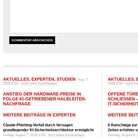
AKTUELLES
,
EXPERTEN
,
STUDIEN
AKTUELLES
,
- Aug. 7,
2026 0:18 -
noch keine Kommentare
2026 0:58 -
noch ke
ANSTIEG DER HARDWARE-PREISE IN
OFFENE TÜRE
FOLGE KI-GETRIEBENER HALBLEITER-
SCHLIESSEN –
NACHFRAGE
T-SICHERHEI
WEITERE BEITRÄGE IN EXPERTEN
WEITERE BEI
Claude-Phishing-Vorfall durch Versagen
6 Ratschläge zur
grundlegender KI-Sicherheitsarchitektur ermöglicht
Zeiten erhöhter 
Freitag, August 7, 2026 0:03 -
noch keine Kommentare
Sonntag, August 9, 