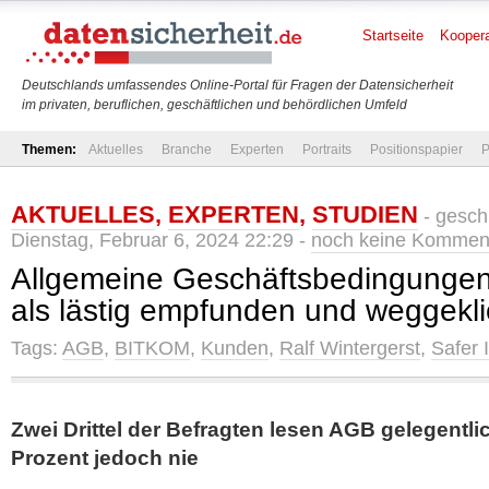
Startseite
Koopera
Deutschlands umfassendes Online-Portal für Fragen der Datensicherheit
im privaten, beruflichen, geschäftlichen und behördlichen Umfeld
Themen:
Aktuelles
Branche
Experten
Portraits
Positionspapier
P
AKTUELLES
,
EXPERTEN
,
STUDIEN
- gesch
Dienstag, Februar 6, 2024 22:29 -
noch keine Kommen
Allgemeine Geschäftsbedingungen
als lästig empfunden und weggekli
Tags:
AGB
,
BITKOM
,
Kunden
,
Ralf Wintergerst
,
Safer 
Zwei Drittel der Befragten lesen AGB gelegentli
Prozent jedoch nie