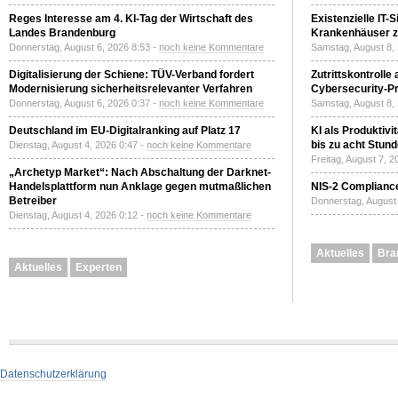
Reges Interesse am 4. KI-Tag der Wirtschaft des
Existenzielle IT-
Landes Brandenburg
Krankenhäuser zu
Donnerstag, August 6, 2026 8:53 -
noch keine Kommentare
Samstag, August 8,
Digitalisierung der Schiene: TÜV-Verband fordert
Zutrittskontrolle
Modernisierung sicherheitsrelevanter Verfahren
Cybersecurity-Pri
Donnerstag, August 6, 2026 0:37 -
noch keine Kommentare
Samstag, August 8,
Deutschland im EU-Digitalranking auf Platz 17
KI als Produktivi
bis zu acht Stun
Dienstag, August 4, 2026 0:47 -
noch keine Kommentare
Freitag, August 7, 
„Archetyp Market“: Nach Abschaltung der Darknet-
Handelsplattform nun Anklage gegen mutmaßlichen
NIS-2 Compliance
Betreiber
Donnerstag, August 
Dienstag, August 4, 2026 0:12 -
noch keine Kommentare
Aktuelles
Bra
Aktuelles
Experten
Datenschutzerklärung