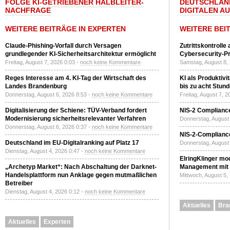
FOLGE KI-GETRIEBENER HALBLEITER-
DEUTSCHLAN
NACHFRAGE
DIGITALEN A
WEITERE BEITRÄGE IN EXPERTEN
WEITERE BEI
Claude-Phishing-Vorfall durch Versagen
Zutrittskontrolle
grundlegender KI-Sicherheitsarchitektur ermöglicht
Cybersecurity-Pri
Freitag, August 7, 2026 0:03 -
noch keine Kommentare
Samstag, August 8,
Reges Interesse am 4. KI-Tag der Wirtschaft des
KI als Produktivi
Landes Brandenburg
bis zu acht Stun
Donnerstag, August 6, 2026 8:53 -
noch keine Kommentare
Freitag, August 7, 
Digitalisierung der Schiene: TÜV-Verband fordert
NIS-2 Compliance
Modernisierung sicherheitsrelevanter Verfahren
Donnerstag, August 
Donnerstag, August 6, 2026 0:37 -
noch keine Kommentare
NIS-2-Compliance
Deutschland im EU-Digitalranking auf Platz 17
Donnerstag, August 
Dienstag, August 4, 2026 0:47 -
noch keine Kommentare
ElringKlinger mod
„Archetyp Market“: Nach Abschaltung der Darknet-
Management mit 
Handelsplattform nun Anklage gegen mutmaßlichen
Mittwoch, August 5,
Betreiber
Dienstag, August 4, 2026 0:12 -
noch keine Kommentare
Aktuelles
Bra
Aktuelles
Experten