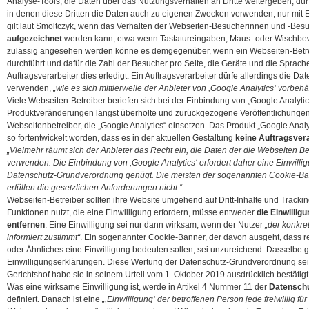
Analyse-Tools, die Daten über das Nutzungsverhalten an Dritte weitergeben, dürf
in denen diese Dritten die Daten auch zu eigenen Zwecken verwenden, nur mit E
gilt laut Smoltczyk, wenn das Verhalten der Webseiten-Besucherinnen und -Bes
aufgezeichnet
werden kann, etwa wenn Tastatureingaben, Maus- oder Wischbew
zulässig angesehen werden könne es demgegenüber, wenn ein Webseiten-Betre
durchführt und dafür die Zahl der Besucher pro Seite, die Geräte und die Sprach
Auftragsverarbeiter dies erledigt. Ein Auftragsverarbeiter dürfe allerdings die D
verwenden,
„wie es sich mittlerweile der Anbieter von ,Google Analytics‘ vorbehäl
Viele Webseiten-Betreiber beriefen sich bei der Einbindung von „Google Analytics
Produktveränderungen längst überholte und zurückgezogene Veröffentlichungen 
Webseitenbetreiber, die „Google Analytics“ einsetzen. Das Produkt „Google Anal
so fortentwickelt worden, dass es in der aktuellen Gestaltung
keine Auftragsver
„Vielmehr räumt sich der Anbieter das Recht ein, die Daten der die Webseiten
verwenden. Die Einbindung von ,Google Analytics‘ erfordert daher eine Einwilli
Datenschutz-Grundverordnung genügt. Die meisten der sogenannten Cookie-Banne
erfüllen die gesetzlichen Anforderungen nicht.“
Webseiten-Betreiber sollten ihre Website umgehend auf Dritt-Inhalte und Trac
Funktionen nutzt, die eine Einwilligung erfordern, müsse entweder
die Einwillig
entfernen
. Eine Einwilligung sei nur dann wirksam, wenn der Nutzer
„der konkre
informiert zustimmt“
. Ein sogenannter Cookie-Banner, der davon ausgeht, dass r
oder Ähnliches eine Einwilligung bedeuten sollen, sei unzureichend. Dasselbe gel
Einwilligungserklärungen. Diese Wertung der Datenschutz-Grundverordnung sei
Gerichtshof habe sie in seinem Urteil vom 1. Oktober 2019 ausdrücklich bestätigt
Was eine wirksame Einwilligung ist, werde in Artikel 4 Nummer 11 der
Datensch
definiert. Danach ist eine
„,Einwilligung‘ der betroffenen Person jede freiwillig für