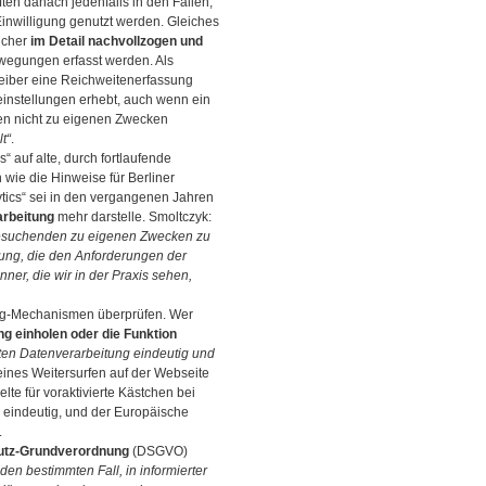
ten danach jedenfalls in den Fällen,
inwilligung genutzt werden. Gleiches
ucher
im Detail nachvollzogen und
egungen erfasst werden. Als
iber eine Reichweitenerfassung
einstellungen erhebt, auch wenn ein
aten nicht zu eigenen Zwecken
t“
.
“ auf alte, durch fortlaufende
wie die Hinweise für Berliner
ytics“ sei in den vergangenen Jahren
arbeitung
mehr darstelle. Smoltczyk:
 Besuchenden zu eigenen Zwecken zu
gung, die den Anforderungen der
r, die wir in der Praxis sehen,
king-Mechanismen überprüfen. Wer
ung einholen oder die Funktion
ten Datenverarbeitung eindeutig und
eines Weitersurfen auf der Webseite
te für voraktivierte Kästchen bei
 eindeutig, und der Europäische
.
utz-Grundverordnung
(DSGVO)
 den bestimmten Fall, in informierter