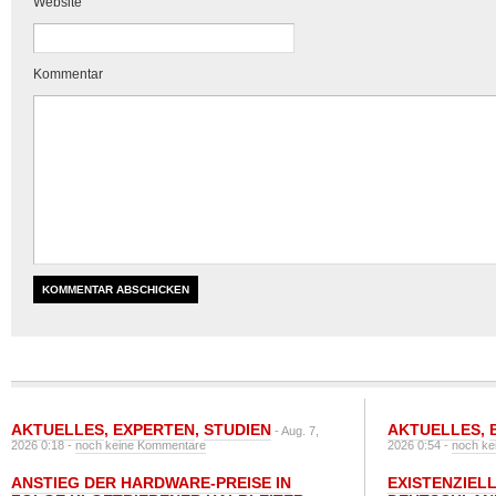
Website
Kommentar
AKTUELLES
,
EXPERTEN
,
STUDIEN
AKTUELLES
,
- Aug. 7,
2026 0:18 -
noch keine Kommentare
2026 0:54 -
noch ke
ANSTIEG DER HARDWARE-PREISE IN
EXISTENZIELL