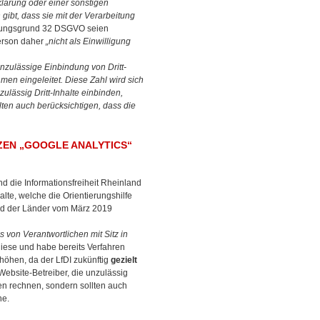
lärung oder einer sonstigen
gibt, dass sie mit der Verarbeitung
ungsgrund 32 DSGVO seien
Person daher
„nicht als Einwilligung
nzulässige Einbindung von Dritt-
men eingeleitet. Diese Zahl wird sich
ulässig Dritt-Inhalte einbinden,
ten auch berücksichtigen, dass die
TZEN „GOOGLE ANALYTICS“
d die Informationsfreiheit Rheinland
lte, welche die Orientierungshilfe
nd der Länder vom März 2019
 von Verantwortlichen mit Sitz in
 diese und habe bereits Verfahren
höhen, da der LfDI zukünftig
gezielt
ebsite-Betreiber, die unzulässig
gen rechnen, sondern sollten auch
he.