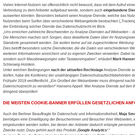
Vielen Internet-Nutzern sei offensichtlich nicht bewusst, dass mit dem Aufruf eine
Verbindung zu dem Anbieter aufgebaut werde, sondern auch
eingebundene Dien
auswerten könnten. Besonders bekannt seien Analyse-Dienste, welche das Nutz
Nutzenden beim Surfen über verschiedene Webangebote beobachten („Tracking“
der Einbindung solcher Dienste das Datenschutzrecht im Blick.
„Uns erreichen zahlreiche Beschwerden zu Analyse-Diensten auf Webseiten – das
Die Menschen machen sich Sorgen, dass detaillierte Daten über ihr Nutzungsverh
Standorte gesammelt werden. Sie wollen keine auf sie zugeschnittene Werbun
Dies betrifft besonders solche Dienstleister, die die Daten von verschiedenen 
weiteren Informationen anreichern und zu eigenen Zwecken verwerten. Dabei las
sondern auch Mausbewegungen oder Tastatureingaben“
, erläutert
Marit Hanse
Schleswig-Holstein.
Unter welchen Bedingungen
nach der aktuellen Rechtslage
Analyse-Dienste a
dürfen, habe die Konferenz der unabhängigen Datenschutzaufsichtsbehörden d
Frühjahr 2019 veröffentlicht.
„Ein Großteil der Webanbieter muss dringend nachb
Datenschutzrecht zu verstoßen!“
Hansens Appell: Wer Analyse-Dienste auf den Web
dringend überprüfen!
DIE MEISTEN COOKIE-BANNER ERFÜLLEN GESETZLICHEN AN
Auch die Berliner Beauftragte für Datenschutz und Informationsfreiheit,
Maja Smo
benötigen eine Einwilligung der Besucherinnen und Besucher ihrer Webseiten, w
eingebunden werden sollen, bei denen der Anbieter dadurch erlangte persone
Zwecke nutzt. Dazu gehört auch das Produkt
,Google Analytics‘
.“