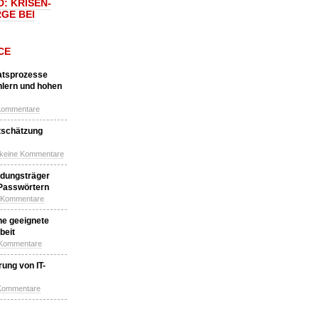
: KRISEN-
GE BEI
CE
katsprozesse
hlern und hohen
Kommentare
tschätzung
 keine Kommentare
idungsträger
 Passwörtern
e Kommentare
ne geeignete
beit
 Kommentare
ung von IT-
 Kommentare