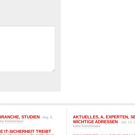
BRANCHE
,
STUDIEN
AKTUELLES
,
A
,
EXPERTEN
,
S
- Aug. 8,
ine Kommentare
WICHTIGE ADRESSEN
- Jan. 13, 
keine Kommentare
E IT-SICHERHEIT TREIBT