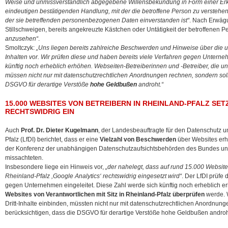
Weise und unmissverständlich abgegebene Willensbekundung in Form einer Erk
eindeutigen bestätigenden Handlung, mit der die betroffene Person zu verstehen 
der sie betreffenden personenbezogenen Daten einverstanden ist“
. Nach Erwäg
Stillschweigen, bereits angekreuzte Kästchen oder Untätigkeit der betroffenen 
anzusehen“
.
Smoltczyk:
„Uns liegen bereits zahlreiche Beschwerden und Hinweise über die u
Inhalten vor. Wir prüfen diese und haben bereits viele Verfahren gegen Unterneh
künftig noch erheblich erhöhen. Webseiten-Betreiberinnen und -Betreiber, die unz
müssen nicht nur mit datenschutzrechtlichen Anordnungen rechnen, sondern soll
DSGVO für derartige Verstöße
hohe Geldbußen
androht.“
15.000 WEBSITES VON BETREIBERN IN RHEINLAND-PFALZ SE
RECHTSWIDRIG EIN
Auch
Prof. Dr. Dieter Kugelmann
, der Landesbeauftragte für den Datenschutz un
Pfalz (LfDI) berichtet, dass er eine
Vielzahl von Beschwerden
über Websites erha
der Konferenz der unabhängigen Datenschutzaufsichtsbehörden des Bundes u
missachteten.
Insbesondere liege ein Hinweis vor,
„der nahelegt, dass auf rund 15.000 Websites
Rheinland-Pfalz ,Google Analytics‘ rechtswidrig eingesetzt wird“
. Der LfDI prüfe
gegen Unternehmen eingeleitet. Diese Zahl werde sich künftig noch erheblich er
Websites von Verantwortlichen mit Sitz in Rheinland-Pfalz überprüfen
werde. W
Dritt-Inhalte einbinden, müssten nicht nur mit datenschutzrechtlichen Anordnun
berücksichtigen, dass die DSGVO für derartige Verstöße hohe Geldbußen andro