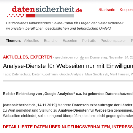
Startseite
Koopera
Deutschlands umfassendes Online-Portal für Fragen der Datensicherheit
im privaten, beruflichen, geschäftlichen und behördlichen Umfeld
Themen:
Aktuelles
Branche
Experten
Portraits
Positionspapier
P
AKTUELLES
,
EXPERTEN
- geschrieben von
dp
am Donnerstag, November 14, 20
Analyse-Dienste für Webseiten nur mit Einwilligu
Tags:
Datenschutz
,
Dieter Kugelmann
,
Google Analytics
,
Maja Smoltczyk
,
Marit Hansen
,
W
Bei der Einbindung von „Google Analytics“ u.a. ist geltendes Datenschutzrech
[datensicherheit.de, 14.11.2019]
Mehrere
Datenschutzbeauftragte der Länder
zu Wort gemeldet und Stellung zu
Analyse-Diensten für Webseiten
genommen. W
Webseiten einbindet, sollte dringend überprüfen, ob damit nicht gegen
geltende
DETAILLIERTE DATEN ÜBER NUTZUNGSVERHALTEN, INTERES