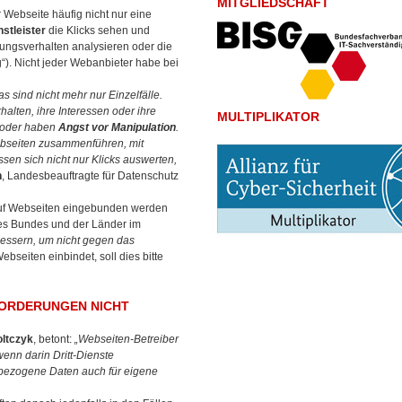
MITGLIEDSCHAFT
r Webseite häufig nicht nur eine
stleister
die Klicks sehen und
ungsverhalten analysieren oder die
). Nicht jeder Webanbieter habe bei
 sind nicht mehr nur Einzelfälle.
alten, ihre Interessen oder ihre
MULTIPLIKATOR
g oder haben
Angst vor Manipulation
.
Webseiten zusammenführen, mit
sen sich nicht nur Klicks auswerten,
n
, Landesbeauftragte für Datenschutz
uf Webseiten eingebunden werden
es Bundes und der Länder im
essern, um nicht gegen das
seiten einbindet, soll dies bitte
FORDERUNGEN NICHT
ltczyk
, betont:
„Webseiten-Betreiber
enn darin Dritt-Dienste
nbezogene Daten auch für eigene