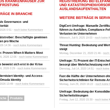
DS KRANKENHÄUSER ZUR
REGISTRIERUNG BEI ELEFAND
UFRÜSTUNG
UND KATASTROPHENVORSOR
AUSLANDSAUFENTHALTEN
TRÄGE IN BRANCHE
WEITERE BEITRÄGE IN SERVI
 als Governance- und
orität
DigiCert-Umfrage: Manuelle Zertifi
führen zu Ausfällen, Compliance-Fe
 2026 0:51 -
noch keine Kommentare
Verlusten im Unternehmen
tätstreiber: Beschäftigte gewinnen
Mittwoch, Juli 9, 2025 19:03 -
noch keine 
den pro Woche
Threat Hunting: Bedeutung und Wer
2026 14:36 -
noch keine Kommentare
steigt
: Proven When It Matters Most
Montag, Dezember 21, 2020 21:46 -
noch
6, 2026 12:06 -
noch keine Kommentare
Umfrage: 71 Prozent der IT-Entsche
 beweist sich erst in der Krise
besorgt über Mehrfachnutzung von
6, 2026 0:29 -
noch keine Kommentare
Dienstag, Juli 14, 2020 14:51 -
noch kein
ernisiert Identity- und Access-
Fast die Hälfte der Unternehmen oh
Omada Identity
Sicherheitsrichtlinien für Remote-Ar
 2026 13:49 -
noch keine Kommentare
Montag, Juni 29, 2020 16:22 -
noch keine
Umfrage: Bedeutung der Konsolidier
Sicherheitslösungen
nche
Produkte
Freitag, Juni 12, 2020 15:30 -
noch keine