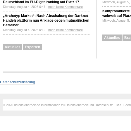
Deutschland im EU-Digitalranking auf Platz 17
Mittwoch, August 5,
Dienstag, August 4, 2026 0:47 -
noch keine Kommentare
Kompromittierte
„Archetyp Market“: Nach Abschaltung der Darknet-
weltweit auf Plat
Handelsplattform nun Anklage gegen mutmaßlichen
Mittwoch, August 5,
Betreiber
Dienstag, August 4, 2026 0:12 -
noch keine Kommentare
Aktuelles
Bra
Aktuelles
Experten
Datenschutzerklärung
© 2020 datensicherheit.de Informationen zu Datensicherheit und Datenschutz - RSS-Fee