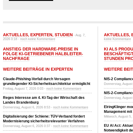
AKTUELLES
,
EXPERTEN
,
STUDIEN
AKTUELLES
,
- Aug. 7,
2026 0:18 -
noch keine Kommentare
keine Kommentare
ANSTIEG DER HARDWARE-PREISE IN
KI ALS PROD
FOLGE KI-GETRIEBENER HALBLEITER-
BESCHÄFTIGT
NACHFRAGE
STUNDEN PR
WEITERE BEITRÄGE IN EXPERTEN
WEITERE BEI
Claude-Phishing-Vorfall durch Versagen
NIS-2 Compliance
grundlegender KI-Sicherheitsarchitektur ermöglicht
Donnerstag, August 
Freitag, August 7, 2026 0:03 -
noch keine Kommentare
NIS-2-Compliance
Reges Interesse am 4. KI-Tag der Wirtschaft des
Donnerstag, August 
Landes Brandenburg
ElringKlinger mod
Donnerstag, August 6, 2026 8:53 -
noch keine Kommentare
Management mit 
Digitalisierung der Schiene: TÜV-Verband fordert
Mittwoch, August 5,
Modernisierung sicherheitsrelevanter Verfahren
EU AI Act: Aktuel
Donnerstag, August 6, 2026 0:37 -
noch keine Kommentare
Notwendigkeit de