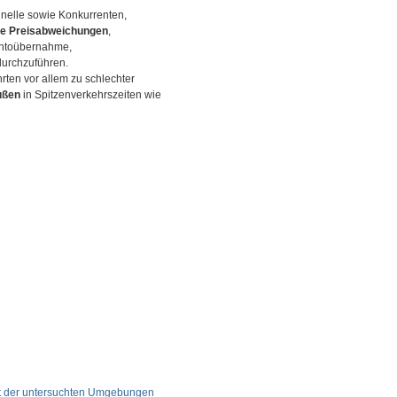
inelle sowie Konkurrenten,
te Preisabweichungen
,
ontoübernahme,
urchzuführen.
rten vor allem zu schlechter
ußen
in Spitzenverkehrszeiten wie
ent der untersuchten Umgebungen