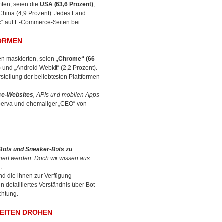
ten, seien die
USA (63,6 Prozent)
,
 China (4,9 Prozent). Jedes Land
ic“ auf E-Commerce-Seiten bei.
ORMEN
en maskierten, seien
„Chrome“ (66
t) und „Android Webkit“ (2,2 Prozent).
tellung der beliebtesten Plattformen
ce-Websites
, APIs und mobilen Apps
mperva und ehemaliger „CEO“ von
Bots und Sneaker-Bots zu
kiert werden. Doch wir wissen aus
.
nd die ihnen zur Verfügung
detailliertes Verständnis über Bot-
chtung.
EITEN DROHEN