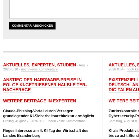
AKTUELLES
,
EXPERTEN
,
STUDIEN
AKTUELLES
,
- Aug. 7,
2026 0:18 -
noch keine Kommentare
2026 0:54 -
noch ke
ANSTIEG DER HARDWARE-PREISE IN
EXISTENZIELL
FOLGE KI-GETRIEBENER HALBLEITER-
DEUTSCHLAN
NACHFRAGE
DIGITALEN A
WEITERE BEITRÄGE IN EXPERTEN
WEITERE BEI
Claude-Phishing-Vorfall durch Versagen
Zutrittskontrolle
grundlegender KI-Sicherheitsarchitektur ermöglicht
Cybersecurity-Pri
Freitag, August 7, 2026 0:03 -
noch keine Kommentare
Samstag, August 8,
Reges Interesse am 4. KI-Tag der Wirtschaft des
KI als Produktivi
Landes Brandenburg
bis zu acht Stun