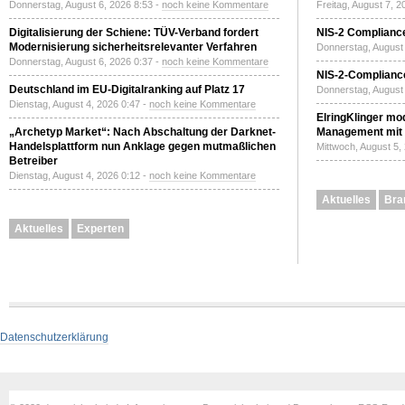
Donnerstag, August 6, 2026 8:53 -
noch keine Kommentare
Freitag, August 7, 
Digitalisierung der Schiene: TÜV-Verband fordert
NIS-2 Compliance
Modernisierung sicherheitsrelevanter Verfahren
Donnerstag, August 
Donnerstag, August 6, 2026 0:37 -
noch keine Kommentare
NIS-2-Compliance
Deutschland im EU-Digitalranking auf Platz 17
Donnerstag, August 
Dienstag, August 4, 2026 0:47 -
noch keine Kommentare
ElringKlinger mod
„Archetyp Market“: Nach Abschaltung der Darknet-
Management mit 
Handelsplattform nun Anklage gegen mutmaßlichen
Mittwoch, August 5,
Betreiber
Dienstag, August 4, 2026 0:12 -
noch keine Kommentare
Aktuelles
Bra
Aktuelles
Experten
Datenschutzerklärung