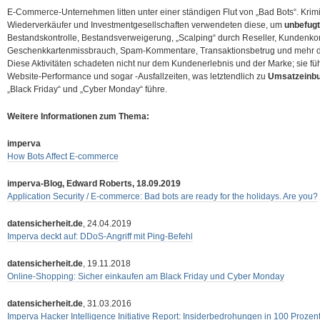
E-Commerce-Unternehmen litten unter einer ständigen Flut von „Bad Bots“. Krim
Wiederverkäufer und Investmentgesellschaften verwendeten diese, um
unbefug
Bestandskontrolle, Bestandsverweigerung, „Scalping“ durch Reseller, Kundenk
Geschenkkartenmissbrauch, Spam-Kommentare, Transaktionsbetrug und mehr d
Diese Aktivitäten schadeten nicht nur dem Kundenerlebnis und der Marke; sie füh
Website-Performance und sogar -Ausfallzeiten, was letztendlich zu
Umsatzeinb
„Black Friday“ und „Cyber Monday“ führe.
Weitere Informationen zum Thema:
imperva
How Bots Affect E-commerce
imperva-Blog, Edward Roberts, 18.09.2019
Application Security / E-commerce: Bad bots are ready for the holidays. Are you?
datensicherheit.de
, 24.04.2019
Imperva deckt auf: DDoS-Angriff mit Ping-Befehl
datensicherheit.de
, 19.11.2018
Online-Shopping: Sicher einkaufen am Black Friday und Cyber Monday
datensicherheit.de
, 31.03.2016
Imperva Hacker Intelligence Initiative Report: Insiderbedrohungen in 100 Proz