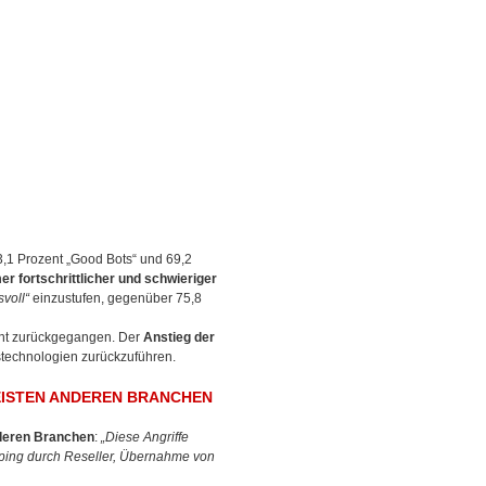
3,1 Prozent „Good Bots“ und 69,2
r fortschrittlicher und schwieriger
voll“
einzustufen, gegenüber 75,8
ent zurückgegangen. Der
Anstieg der
stechnologien zurückzuführen.
MEISTEN ANDEREN BRANCHEN
anderen Branchen
:
„Diese Angriffe
ping durch Reseller, Übernahme von