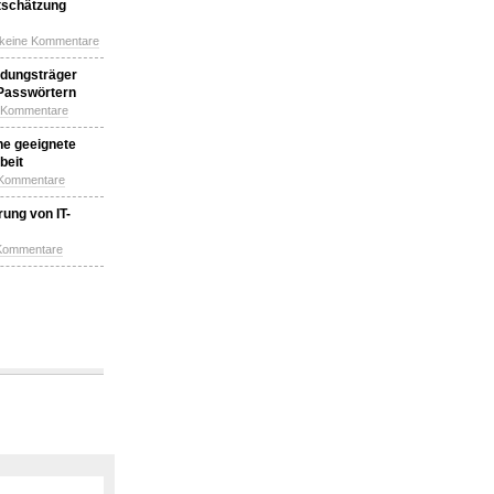
tschätzung
 keine Kommentare
idungsträger
 Passwörtern
e Kommentare
ne geeignete
beit
 Kommentare
ung von IT-
 Kommentare