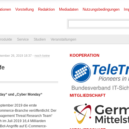
tionen
Vorstellung
Redaktion
Mediadaten
Nutzungsbedingungen
Im
rodukte
Service
Studien
Veranstaltungen
KOOPERATION
tember 26, 2019 18:37 -
noch keine
fe
riday“ und „Cyber Monday“
MITGLIEDSCHAFT
ptember 2019 die erste
ommerce-Branche veröffentlicht: Der
nagement Threat Research Team“
 im Juli 2019 16,4 Milliarden
Bot-Angriffe auf E-Commerce-