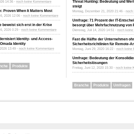
Threat Hunting: Bedeutung und Wer
2026 14:36 -
noch keine Kommentare
steigt
: Proven When It Matters Most
Montag, Dezember 21, 2020 21:46 -
noch
6, 2026 12:06 -
noch keine Kommentare
Umfrage: 71 Prozent der IT-Entsche
 beweist sich erst in der Krise
besorgt über Mehrfachnutzung von
6, 2026 0:29 -
noch keine Kommentare
Dienstag, Juli 14, 2020 14:51 -
noch kein
ernisiert Identity- und Access-
Fast die Hälfte der Unternehmen oh
Omada Identity
Sicherheitsrichtlinien für Remote-Ar
 2026 13:49 -
noch keine Kommentare
Montag, Juni 29, 2020 16:22 -
noch keine
Umfrage: Bedeutung der Konsolidier
Sicherheitslösungen
nche
Produkte
Freitag, Juni 12, 2020 15:30 -
noch keine
Branche
Produkte
Umfragen