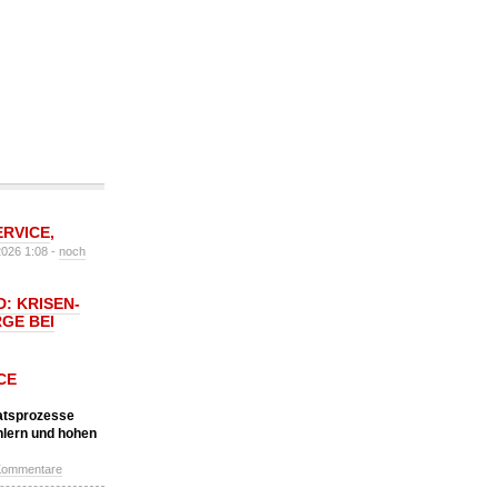
ERVICE
,
2026 1:08 -
noch
: KRISEN-
GE BEI
CE
katsprozesse
hlern und hohen
Kommentare