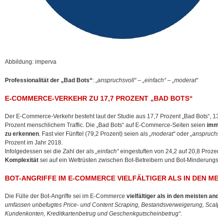
Abbildung: imperva
Professionalität der „Bad Bots“
: „
anspruchsvoll“ – „einfach“ – „moderat“
E-COMMERCE-VERKEHR ZU 17,7 PROZENT „BAD BOTS“
Der E-Commerce-Verkehr besteht laut der Studie aus 17,7 Prozent „Bad Bots“, 1
Prozent menschlichem Traffic. Die „Bad Bots“ auf E-Commerce-Seiten seien
imme
zu erkennen
. Fast vier Fünftel (79,2 Prozent) seien als
„moderat“
oder
„anspruchs
Prozent im Jahr 2018.
Infolgedessen sei die Zahl der als
„einfach“
eingestuften von 24,2 auf 20,8 Proz
Komplexität
sei auf ein Wettrüsten zwischen Bot-Betreibern und Bot-Minderung
BOT-ANGRIFFE IM E-COMMERCE VIELFÄLTIGER ALS IN DEN 
Die Fülle der Bot-Angriffe sei im E-Commerce
vielfältiger als in den meisten 
umfassen unbefugtes Price- und Content Scraping, Bestandsverweigerung, Scal
Kundenkonten, Kreditkartenbetrug und Geschenkgutscheinbetrug“
.