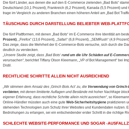
Die fünf Länder, aus denen die auf den E-Commerce zielenden „Bad Bots“ stamm
Deutschland (10,1 Prozent), Frankreich (6,2 Prozent), Kanada (5,5 Prozent) und
trage im Vergleich zu anderen Branchen einen höheren Anteil am „Bad Bot Traff
TÄUSCHUNG DURCH DARSTELLUNG BELIEBTER WEB-PLATTF
Die fünf Plattformen, mit denen „Bad Bots“ im E-Commerce ihre Identität am best
Prozent)
, „Firefox“ (13,6 Prozent), „Safari“ (6,8 Prozent), „SEMRush“ (4,9 Prozen
Das zeige, dass die Mehrheit der E-Commerce-Bots versuche, sich durch die Dars
deutlich zu verstecken.
„Unsere Studie zeigt, dass ,Bad Bots‘
rund um die Uhr Schäden auf E-Commer
verursachen“
, berichtet Tiffany Olson Kleemann, „VP of Bot Management“ bei I
Distil.
RECHTLICHE SCHRITTE ALLEIN NICHT AUSREICHEND
„Wir stimmen dem Ansatz des ,Grinch Bots Act‘ zu, die
Verwendung von
Grinch-
verbieten
, mit denen limitierte Auflagen und Bestände mit hoher Nachfrage bloc
eigener Erfahrung, dass rechtliche Schritte allein nicht ausreichen“
, so Kleemann
Online-Händler müssten auch eine gute
Web-Sicherheitshygiene
praktizieren u
stehenden Technologien zum Schutz ihrer Websites und Kundendaten nutzen. Ein 
Bedrohungen zu erlangen, sei ein entscheidender erster Schritt in die richtige Ri
SCHLECHTE WEBSITE-PERFORMANCE UND SOGAR -AUSFALLZ