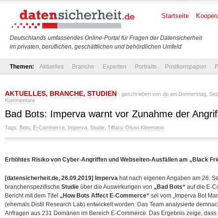
Startseite
Koopera
Deutschlands umfassendes Online-Portal für Fragen der Datensicherheit
im privaten, beruflichen, geschäftlichen und behördlichen Umfeld
Themen:
Aktuelles
Branche
Experten
Portraits
Positionspapier
P
AKTUELLES
,
BRANCHE
,
STUDIEN
- geschrieben von
dp
am Donnerstag, Sep
Kommentare
Bad Bots: Imperva warnt vor Zunahme der Angrif
Tags:
Bots
,
E-Commerce
,
Imperva
,
Studie
,
Tiffany Olson Kleemann
Erhöhtes Risiko von Cyber-Angriffen und Webseiten-Ausfällen am „Black F
[datensicherheit.de, 26.09.2019]
Imperva
hat nach eigenen Angaben am 26. Se
branchenspezifische
Studie
über die Auswirkungen von
„Bad Bots“
auf die E-C
Bericht mit dem Titel
„How Bots Affect E-Commerce“
sei vom „Imperva Bot Ma
(ehemals Distil Research Lab) entwickelt worden. Das Team analysierte
demnach
Anfragen aus 231 Domänen im Bereich E-Commerce. Das Ergebnis zeige, dass 