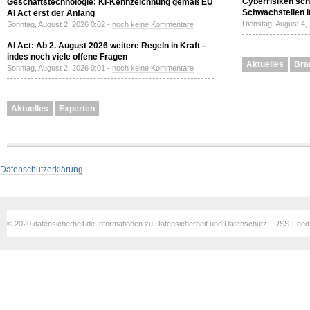
Cyberrisiken sch
Geschäftstechnologie: KI-Kennzeichnung gemäß EU
Schwachstellen i
AI Act erst der Anfang
Dienstag, August 4,
Sonntag, August 2, 2026 0:02 -
noch keine Kommentare
AI Act: Ab 2. August 2026 weitere Regeln in Kraft –
indes noch viele offene Fragen
Aktuelles
Bra
Sonntag, August 2, 2026 0:01 -
noch keine Kommentare
Aktuelles
Experten
Datenschutzerklärung
© 2020 datensicherheit.de Informationen zu Datensicherheit und Datenschutz - RSS-Fee