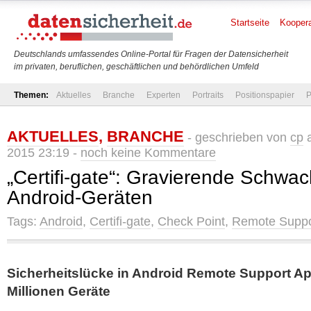
Startseite
Koopera
Deutschlands umfassendes Online-Portal für Fragen der Datensicherheit
im privaten, beruflichen, geschäftlichen und behördlichen Umfeld
Themen:
Aktuelles
Branche
Experten
Portraits
Positionspapier
P
AKTUELLES
,
BRANCHE
- geschrieben von
cp
a
2015 23:19 -
noch keine Kommentare
„Certifi-gate“: Gravierende Schwach
Android-Geräten
Tags:
Android
,
Certifi-gate
,
Check Point
,
Remote Suppo
Sicherheitslücke in Android Remote Support A
Millionen Geräte