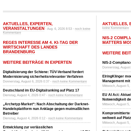
AKTUELLES
,
EXPERTEN
,
AKTUELLES
,
VERANSTALTUNGEN
keine Kommentare
- Aug. 6, 2026 8:53 -
noch keine
Kommentare
NIS-2 COMPL
REGES INTERESSE AM 4. KI-TAG DER
MATTERS MO
WIRTSCHAFT DES LANDES
BRANDENBURG
WEITERE BEI
WEITERE BEITRÄGE IN EXPERTEN
NIS-2-Compliance
Donnerstag, August 
Digitalisierung der Schiene: TÜV-Verband fordert
ElringKlinger mod
Modernisierung sicherheitsrelevanter Verfahren
Management mit 
Donnerstag, August 6, 2026 0:37 -
noch keine Kommentare
Mittwoch, August 5,
Deutschland im EU-Digitalranking auf Platz 17
EU AI Act: Aktuel
Dienstag, August 4, 2026 0:47 -
noch keine Kommentare
Notwendigkeit de
„Archetyp Market“: Nach Abschaltung der Darknet-
Mittwoch, August 5,
Handelsplattform nun Anklage gegen mutmaßlichen
Kompromittierte
Betreiber
weltweit auf Plat
Dienstag, August 4, 2026 0:12 -
noch keine Kommentare
Mittwoch, August 5,
Entwicklung zur verlässlichen