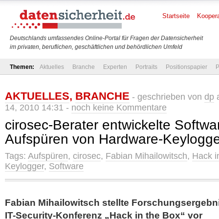
Startseite
Koopera
Deutschlands umfassendes Online-Portal für Fragen der Datensicherheit
im privaten, beruflichen, geschäftlichen und behördlichen Umfeld
Themen:
Aktuelles
Branche
Experten
Portraits
Positionspapier
P
AKTUELLES
,
BRANCHE
- geschrieben von
dp
a
14, 2010 14:31 -
noch keine Kommentare
cirosec-Berater entwickelte Softw
Aufspüren von Hardware-Keylogg
Tags:
Aufspüren
,
cirosec
,
Fabian Mihailowitsch
,
Hack i
Keylogger
,
Software
Fabian Mihailowitsch stellte Forschungsergebni
IT-Security-Konferenz „Hack in the Box“ vor