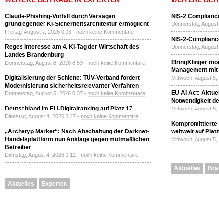
WEITERE BEITRÄGE IN EXPERTEN
WEITERE BEI
Claude-Phishing-Vorfall durch Versagen
NIS-2 Compliance
grundlegender KI-Sicherheitsarchitektur ermöglicht
Donnerstag, August 
Freitag, August 7, 2026 0:03 -
noch keine Kommentare
NIS-2-Compliance
Reges Interesse am 4. KI-Tag der Wirtschaft des
Donnerstag, August 
Landes Brandenburg
ElringKlinger mod
Donnerstag, August 6, 2026 8:53 -
noch keine Kommentare
Management mit 
Digitalisierung der Schiene: TÜV-Verband fordert
Mittwoch, August 5,
Modernisierung sicherheitsrelevanter Verfahren
EU AI Act: Aktuel
Donnerstag, August 6, 2026 0:37 -
noch keine Kommentare
Notwendigkeit de
Deutschland im EU-Digitalranking auf Platz 17
Mittwoch, August 5,
Dienstag, August 4, 2026 0:47 -
noch keine Kommentare
Kompromittierte
„Archetyp Market“: Nach Abschaltung der Darknet-
weltweit auf Plat
Handelsplattform nun Anklage gegen mutmaßlichen
Mittwoch, August 5,
Betreiber
Dienstag, August 4, 2026 0:12 -
noch keine Kommentare
Aktuelles
Bra
Aktuelles
Experten