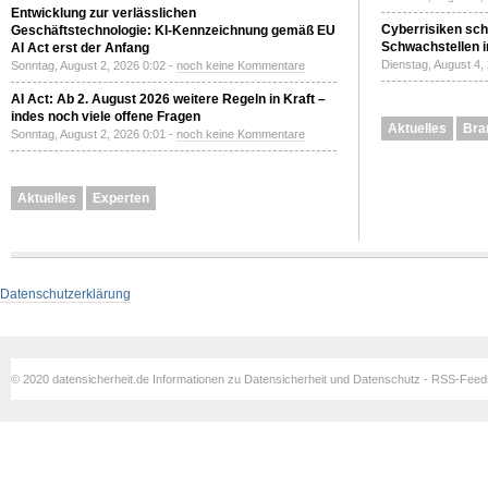
Entwicklung zur verlässlichen
Cyberrisiken sch
Geschäftstechnologie: KI-Kennzeichnung gemäß EU
Schwachstellen i
AI Act erst der Anfang
Dienstag, August 4,
Sonntag, August 2, 2026 0:02 -
noch keine Kommentare
AI Act: Ab 2. August 2026 weitere Regeln in Kraft –
indes noch viele offene Fragen
Aktuelles
Bra
Sonntag, August 2, 2026 0:01 -
noch keine Kommentare
Aktuelles
Experten
Datenschutzerklärung
© 2020 datensicherheit.de Informationen zu Datensicherheit und Datenschutz - RSS-Fee