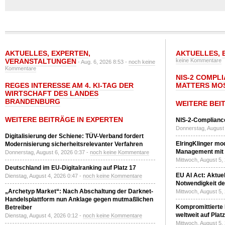
AKTUELLES
,
EXPERTEN
,
AKTUELLES
,
VERANSTALTUNGEN
keine Kommentare
- Aug. 6, 2026 8:53 -
noch keine
Kommentare
NIS-2 COMPL
REGES INTERESSE AM 4. KI-TAG DER
MATTERS MO
WIRTSCHAFT DES LANDES
BRANDENBURG
WEITERE BEI
WEITERE BEITRÄGE IN EXPERTEN
NIS-2-Compliance
Donnerstag, August 
Digitalisierung der Schiene: TÜV-Verband fordert
ElringKlinger mod
Modernisierung sicherheitsrelevanter Verfahren
Management mit 
Donnerstag, August 6, 2026 0:37 -
noch keine Kommentare
Mittwoch, August 5,
Deutschland im EU-Digitalranking auf Platz 17
EU AI Act: Aktuel
Dienstag, August 4, 2026 0:47 -
noch keine Kommentare
Notwendigkeit de
„Archetyp Market“: Nach Abschaltung der Darknet-
Mittwoch, August 5,
Handelsplattform nun Anklage gegen mutmaßlichen
Kompromittierte
Betreiber
weltweit auf Plat
Dienstag, August 4, 2026 0:12 -
noch keine Kommentare
Mittwoch, August 5,