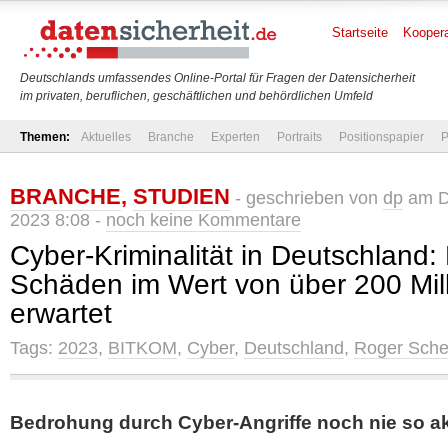
Startseite
Koopera
Deutschlands umfassendes Online-Portal für Fragen der Datensicherheit
im privaten, beruflichen, geschäftlichen und behördlichen Umfeld
Themen:
Aktuelles
Branche
Experten
Portraits
Positionspapier
P
BRANCHE
,
STUDIEN
- geschrieben von
dp
am Di
2023 8:08 -
noch keine Kommentare
Cyber-Kriminalität in Deutschland:
Schäden im Wert von über 200 Mil
erwartet
Tags:
2023
,
BITKOM
,
Cyber
,
Deutschland
,
Roger Sche
Bedrohung durch Cyber-Angriffe noch nie so ak