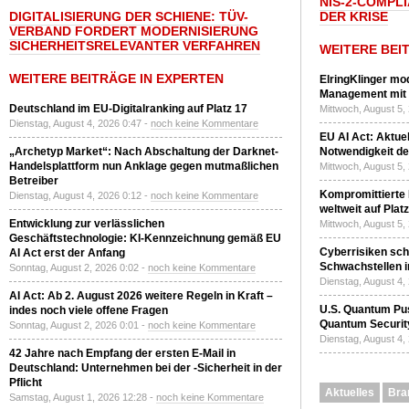
NIS-2-COMPLI
DIGITALISIERUNG DER SCHIENE: TÜV-
DER KRISE
VERBAND FORDERT MODERNISIERUNG
SICHERHEITSRELEVANTER VERFAHREN
WEITERE BEI
WEITERE BEITRÄGE IN EXPERTEN
ElringKlinger mod
Management mit 
Deutschland im EU-Digitalranking auf Platz 17
Mittwoch, August 5,
Dienstag, August 4, 2026 0:47 -
noch keine Kommentare
EU AI Act: Aktuel
„Archetyp Market“: Nach Abschaltung der Darknet-
Notwendigkeit de
Handelsplattform nun Anklage gegen mutmaßlichen
Mittwoch, August 5,
Betreiber
Kompromittierte
Dienstag, August 4, 2026 0:12 -
noch keine Kommentare
weltweit auf Plat
Entwicklung zur verlässlichen
Mittwoch, August 5,
Geschäftstechnologie: KI-Kennzeichnung gemäß EU
Cyberrisiken sch
AI Act erst der Anfang
Schwachstellen i
Sonntag, August 2, 2026 0:02 -
noch keine Kommentare
Dienstag, August 4,
AI Act: Ab 2. August 2026 weitere Regeln in Kraft –
U.S. Quantum Pus
indes noch viele offene Fragen
Quantum Securit
Sonntag, August 2, 2026 0:01 -
noch keine Kommentare
Dienstag, August 4,
42 Jahre nach Empfang der ersten E-Mail in
Deutschland: Unternehmen bei der -Sicherheit in der
Pflicht
Aktuelles
Bra
Samstag, August 1, 2026 12:28 -
noch keine Kommentare