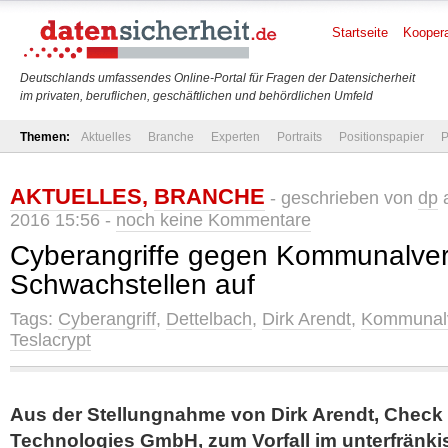
Startseite
Koopera
Deutschlands umfassendes Online-Portal für Fragen der Datensicherheit
im privaten, beruflichen, geschäftlichen und behördlichen Umfeld
Themen:
Aktuelles
Branche
Experten
Portraits
Positionspapier
P
AKTUELLES
,
BRANCHE
- geschrieben von
dp
a
2016 15:56 -
noch keine Kommentare
Cyberangriffe gegen Kommunalver
Schwachstellen auf
Tags:
Cyberangriff
,
Dettelbach
,
Dirk Arendt
,
Kommunalv
Teslacrypt
Aus der Stellungnahme von Dirk Arendt, Check 
Technologies GmbH, zum Vorfall im unterfränki