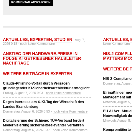
AKTUELLES
,
EXPERTEN
,
STUDIEN
AKTUELLES
,
- Aug. 7,
2026 0:18 -
noch keine Kommentare
keine Kommentare
ANSTIEG DER HARDWARE-PREISE IN
NIS-2 COMPL
FOLGE KI-GETRIEBENER HALBLEITER-
MATTERS MO
NACHFRAGE
WEITERE BEI
WEITERE BEITRÄGE IN EXPERTEN
NIS-2-Compliance
Claude-Phishing-Vorfall durch Versagen
Donnerstag, August 
grundlegender KI-Sicherheitsarchitektur ermöglicht
ElringKlinger mod
Freitag, August 7, 2026 0:03 -
noch keine Kommentare
Management mit 
Reges Interesse am 4. KI-Tag der Wirtschaft des
Mittwoch, August 5,
Landes Brandenburg
EU AI Act: Aktuel
Donnerstag, August 6, 2026 8:53 -
noch keine Kommentare
Notwendigkeit de
Digitalisierung der Schiene: TÜV-Verband fordert
Mittwoch, August 5,
Modernisierung sicherheitsrelevanter Verfahren
Kompromittierte
Donnerstag, August 6, 2026 0:37 -
noch keine Kommentare