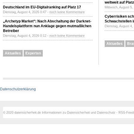
weltweit auf Plat
Deutschland im EU-Digitalranking auf Platz 17
Mittwoch, August 5,
Dienstag, August 4, 2026 0:47 -
noch keine Kommentare
Cyberrisiken sch
„Archetyp Market“: Nach Abschaltung der Darknet-
Schwachstellen i
Handelsplattform nun Anklage gegen mutmaßlichen
Dienstag, August 4,
Betreiber
Dienstag, August 4, 2026 0:12 -
noch keine Kommentare
Aktuelles
Bra
Aktuelles
Experten
Datenschutzerklärung
© 2020 datensicherheit.de Informationen zu Datensicherheit und Datenschutz - RSS-Fee