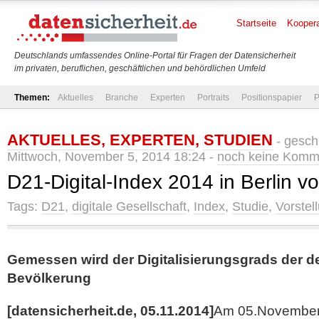
Startseite
Koopera
Deutschlands umfassendes Online-Portal für Fragen der Datensicherheit
im privaten, beruflichen, geschäftlichen und behördlichen Umfeld
Themen:
Aktuelles
Branche
Experten
Portraits
Positionspapier
P
AKTUELLES
,
EXPERTEN
,
STUDIEN
- gesch
Mittwoch, November 5, 2014 18:24 -
noch keine Komm
D21-Digital-Index 2014 in Berlin vo
Tags:
D21
,
digitale Gesellschaft
,
Index
,
Studie
,
Vorstel
Gemessen wird der Digitalisierungsgrads der 
Bevölkerung
[date
nsicherheit.de, 05.11.2014]
Am 05.November w