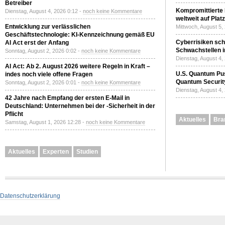
Betreiber
Kompromittierte
Dienstag, August 4, 2026 0:12 -
noch keine Kommentare
weltweit auf Plat
Entwicklung zur verlässlichen
Mittwoch, August 5,
Geschäftstechnologie: KI-Kennzeichnung gemäß EU
Cyberrisiken sch
AI Act erst der Anfang
Schwachstellen i
Sonntag, August 2, 2026 0:02 -
noch keine Kommentare
Dienstag, August 4,
AI Act: Ab 2. August 2026 weitere Regeln in Kraft –
U.S. Quantum Pus
indes noch viele offene Fragen
Quantum Securit
Sonntag, August 2, 2026 0:01 -
noch keine Kommentare
Dienstag, August 4,
42 Jahre nach Empfang der ersten E-Mail in
Deutschland: Unternehmen bei der -Sicherheit in der
Pflicht
Aktuelles
Bra
Samstag, August 1, 2026 12:28 -
noch keine Kommentare
Aktuelles
Experten
Studien
Datenschutzerklärung