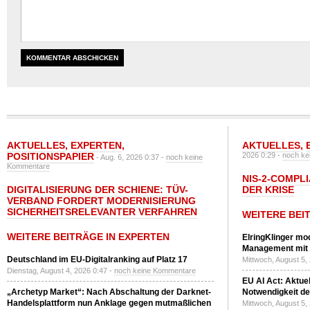
AKTUELLES
,
EXPERTEN
,
AKTUELLES
,
POSITIONSPAPIER
2026 0:29 -
noch ke
- Aug. 6, 2026 0:37 -
noch keine
Kommentare
NIS-2-COMPLI
DIGITALISIERUNG DER SCHIENE: TÜV-
DER KRISE
VERBAND FORDERT MODERNISIERUNG
SICHERHEITSRELEVANTER VERFAHREN
WEITERE BEI
WEITERE BEITRÄGE IN EXPERTEN
ElringKlinger mod
Management mit 
Deutschland im EU-Digitalranking auf Platz 17
Mittwoch, August 5,
Dienstag, August 4, 2026 0:47 -
noch keine Kommentare
EU AI Act: Aktuel
„Archetyp Market“: Nach Abschaltung der Darknet-
Notwendigkeit de
Handelsplattform nun Anklage gegen mutmaßlichen
Mittwoch, August 5,