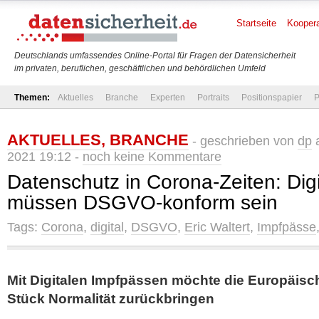
Startseite
Koopera
Deutschlands umfassendes Online-Portal für Fragen der Datensicherheit
im privaten, beruflichen, geschäftlichen und behördlichen Umfeld
Themen:
Aktuelles
Branche
Experten
Portraits
Positionspapier
P
AKTUELLES
,
BRANCHE
- geschrieben von
dp
a
2021 19:12 -
noch keine Kommentare
Datenschutz in Corona-Zeiten: Dig
müssen DSGVO-konform sein
Tags:
Corona
,
digital
,
DSGVO
,
Eric Waltert
,
Impfpässe
Mit Digitalen Impfpässen möchte die Europäis
Stück Normalität zurückbringen